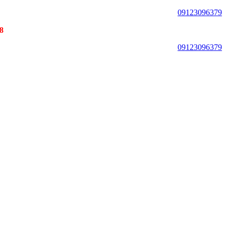
09123096379
18 ماه گارانتی برای تمامی م
09123096379