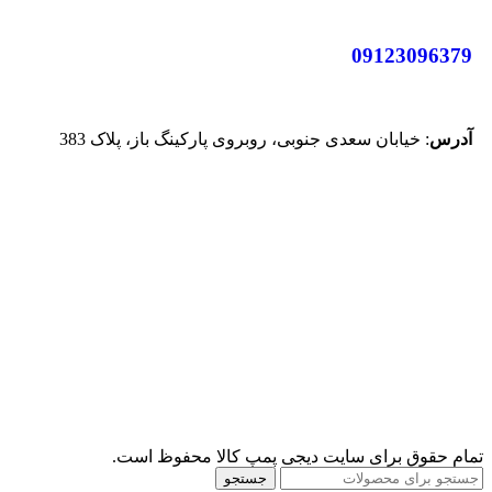
09123096379
آدرس
: خیابان سعدی جنوبی، روبروی پارکینگ باز، پلاک 383
تمام حقوق برای سایت دیجی پمپ کالا محفوظ است.
جستجو