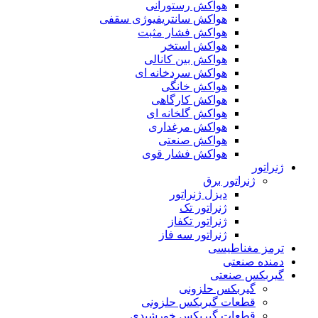
هواکش رستورانی
هواکش سانتریفیوژی سقفی
هواکش فشار مثبت
هواکش استخر
هواکش بین کانالی
هواکش سردخانه ای
هواکش خانگی
هواکش کارگاهی
هواکش گلخانه ای
هواکش مرغداری
هواکش صنعتی
هواکش فشار قوی
ژنراتور
ژنراتور برق
دیزل ژنراتور
ژنراتور تک
ژنراتور تکفاز
ژنراتور سه فاز
ترمز مغناطیسی
دمنده صنعتی
گیربکس صنعتی
گیربکس حلزونی
قطعات گيربکس حلزونی
قطعات گيربکس خورشيدی