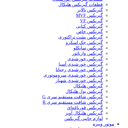
قطعات گیربکس هلیکال
گيربکس بالابر
گیربکس MVF
گیربکس VF
گیربکس کتابی
گیربکس خاص
گیربکس پشت تراکتوری
گیربکس جک اسکرو
گیربکس سایکلو
گیربکس واریاتور
گیربکس خورشیدی
گیربکس خورشیدی آسیا
گیربکس خورشیدی رجیانا
گیربکس خورشیدی سروموتوری
گیربکس خورشیدی شهباز
گیربکس هلیکال
گیربکس بول هلیکال
گیربکس شافت مستقیم سری G
گیربکس شافت مستقیم سری R
گیربکس قورباغه‌ای
گیربکس هلیکال آویز
لوازم جانبی گیربکس
موتور ویبره