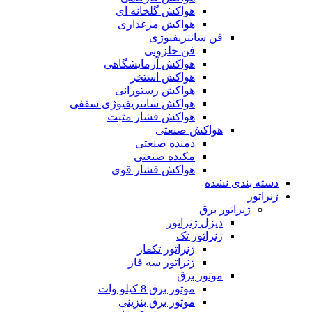
هواکش گلخانه ای
هواکش مرغداری
فن سانتریفیوژی
فن حلزونی
هواکش آزمایشگاهی
هواکش استخر
هواکش رستورانی
هواکش سانتریفیوژی سقفی
هواکش فشار مثبت
هواکش صنعتی
دمنده صنعتی
مکنده صنعتی
هواکش فشار قوی
دسته بندی نشده
ژنراتور
ژنراتور برق
دیزل ژنراتور
ژنراتور تک
ژنراتور تکفاز
ژنراتور سه فاز
موتور برق
موتور برق 8 کیلو وات
موتور برق بنزینی