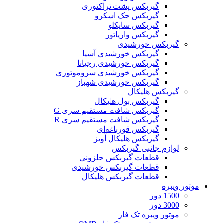
گیربکس پشت تراکتوری
گیربکس جک اسکرو
گیربکس سایکلو
گیربکس واریاتور
گیربکس خورشیدی
گیربکس خورشیدی آسیا
گیربکس خورشیدی رجیانا
گیربکس خورشیدی سروموتوری
گیربکس خورشیدی شهباز
گیربکس هلیکال
گیربکس بول هلیکال
گیربکس شافت مستقیم سری G
گیربکس شافت مستقیم سری R
گیربکس قورباغه‌ای
گیربکس هلیکال آویز
لوازم جانبی گیربکس
قطعات گيربکس حلزونی
قطعات گيربکس خورشيدی
قطعات گیربکس هلیکال
موتور ویبره
1500 دور
3000 دور
موتور ویبره تک فاز