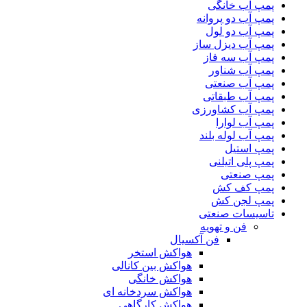
پمپ آب خانگی
پمپ آب دو پروانه
پمپ آب دو لول
پمپ آب دیزل ساز
پمپ آب سه فاز
پمپ آب شناور
پمپ آب صنعتی
پمپ آب طبقاتی
پمپ آب کشاورزی
پمپ آب لوارا
پمپ آب لوله بلند
پمپ استیل
پمپ پلی اتیلنی
پمپ صنعتی
پمپ کف کش
پمپ لجن کش
تاسیسات صنعتی
فن و تهویه
فن آکسیال
هواکش استخر
هواکش بین کانالی
هواکش خانگی
هواکش سردخانه ای
هواکش کارگاهی