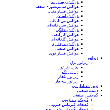
هواکش رستورانی
هواکش سانتریفیوژی سقفی
هواکش فشار مثبت
هواکش استخر
هواکش بین کانالی
هواکش سردخانه ای
هواکش خانگی
هواکش کارگاهی
هواکش گلخانه ای
هواکش مرغداری
هواکش صنعتی
هواکش فشار قوی
ژنراتور
ژنراتور برق
دیزل ژنراتور
ژنراتور تک
ژنراتور تکفاز
ژنراتور سه فاز
ترمز مغناطیسی
دمنده صنعتی
گیربکس صنعتی
گیربکس حلزونی
قطعات گيربکس حلزونی
قطعات گيربکس خورشيدی