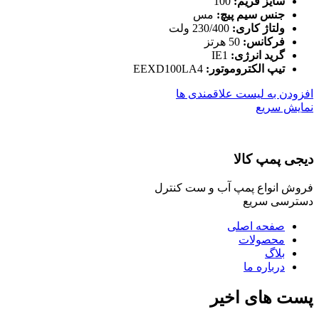
سایز فریم:
100
جنس سیم پیچ:
مس
ولتاژ کاری:
230/400 ولت
فرکانس:
50 هرتز
گرید انرژی:
IE1
تیپ الکتروموتور
:
EEXD100LA4
افزودن به لیست علاقمندی ها
نمایش سریع
دیجی پمپ کالا
فروش انواع پمپ آب و ست کنترل
دسترسی سریع
صفحه اصلی
محصولات
بلاگ
درباره ما
پست های اخیر