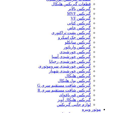
قطعات گیربکس هلیکال
گيربکس بالابر
گیربکس MVF
گیربکس VF
گیربکس کتابی
گیربکس خاص
گیربکس پشت تراکتوری
گیربکس جک اسکرو
گیربکس سایکلو
گیربکس واریاتور
گیربکس خورشیدی
گیربکس خورشیدی آسیا
گیربکس خورشیدی رجیانا
گیربکس خورشیدی سروموتوری
گیربکس خورشیدی شهباز
گیربکس هلیکال
گیربکس بول هلیکال
گیربکس شافت مستقیم سری G
گیربکس شافت مستقیم سری R
گیربکس قورباغه‌ای
گیربکس هلیکال آویز
لوازم جانبی گیربکس
موتور ویبره