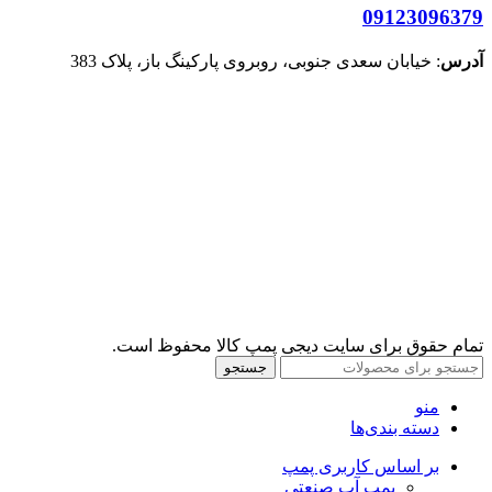
09123096379
آدرس
: خیابان سعدی جنوبی، روبروی پارکینگ باز، پلاک 383
تمام حقوق برای سایت دیجی پمپ کالا محفوظ است.
جستجو
منو
دسته بندی‌ها
بر اساس کاربری پمپ
پمپ آب صنعتی