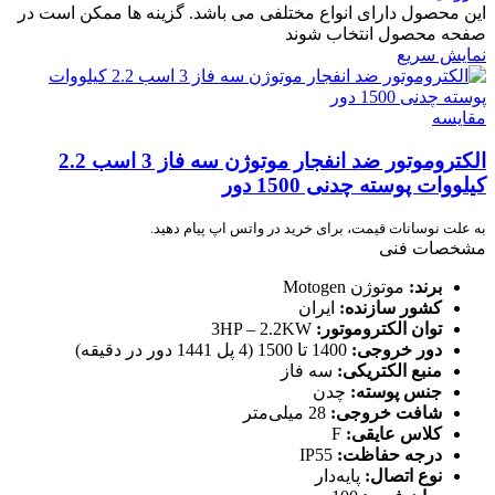
این محصول دارای انواع مختلفی می باشد. گزینه ها ممکن است در
صفحه محصول انتخاب شوند
نمایش سریع
مقایسه
الکتروموتور ضد انفجار موتوژن سه فاز 3 اسب 2.2
کیلووات پوسته چدنی 1500 دور
به علت نوسانات قیمت، برای خرید در واتس اپ پیام دهید.
مشخصات فنی
برند:
موتوژن Motogen
کشور سازنده:
ایران
توان الکتروموتور:
3HP – 2.2KW
دور خروجی:
1400 تا 1500 (4 پل 1441 دور در دقیقه)
منبع الکتریکی:
سه فاز
جنس پوسته:
چدن
شافت خروجی:
28 میلی‌متر
کلاس عایقی:
F
درجه حفاظت:
IP55
نوع اتصال:
پایه‌دار