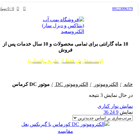
09123096379
0
/
0
توما
18 ماه گارانتی برای تمامی محصولات و 10 سال خدمات پس از
فروش
(ثبت سفارش فقط از طریق واتساپ)
خانه
الکتروموتور
الکتروموتور DC
موتور DC کرماس
در حال نمایش 3 نتیجه
نمایش نوار کناری
نمایش
9
24
36
مقایسه