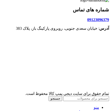
شماره های تماس
09123096379
آدرس
: خیابان سعدی جنوبی، روبروی پارکینگ باز، پلاک 383
تمام حقوق برای سایت دیجی پمپ کالا محفوظ است.
جستجو
منو