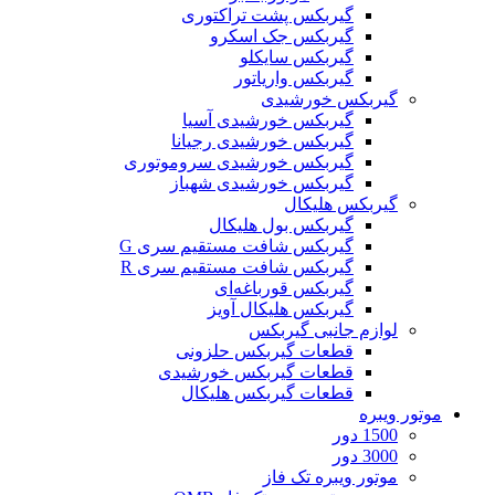
گیربکس پشت تراکتوری
گیربکس جک اسکرو
گیربکس سایکلو
گیربکس واریاتور
گیربکس خورشیدی
گیربکس خورشیدی آسیا
گیربکس خورشیدی رجیانا
گیربکس خورشیدی سروموتوری
گیربکس خورشیدی شهباز
گیربکس هلیکال
گیربکس بول هلیکال
گیربکس شافت مستقیم سری G
گیربکس شافت مستقیم سری R
گیربکس قورباغه‌ای
گیربکس هلیکال آویز
لوازم جانبی گیربکس
قطعات گيربکس حلزونی
قطعات گيربکس خورشيدی
قطعات گیربکس هلیکال
موتور ویبره
1500 دور
3000 دور
موتور ویبره تک فاز