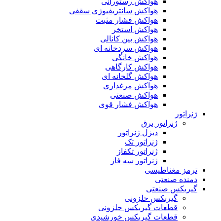
هواکش رستورانی
هواکش سانتریفیوژی سقفی
هواکش فشار مثبت
هواکش استخر
هواکش بین کانالی
هواکش سردخانه ای
هواکش خانگی
هواکش کارگاهی
هواکش گلخانه ای
هواکش مرغداری
هواکش صنعتی
هواکش فشار قوی
ژنراتور
ژنراتور برق
دیزل ژنراتور
ژنراتور تک
ژنراتور تکفاز
ژنراتور سه فاز
ترمز مغناطیسی
دمنده صنعتی
گیربکس صنعتی
گیربکس حلزونی
قطعات گيربکس حلزونی
قطعات گيربکس خورشيدی