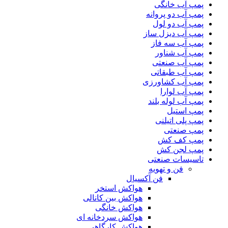
پمپ آب خانگی
پمپ آب دو پروانه
پمپ آب دو لول
پمپ آب دیزل ساز
پمپ آب سه فاز
پمپ آب شناور
پمپ آب صنعتی
پمپ آب طبقاتی
پمپ آب کشاورزی
پمپ آب لوارا
پمپ آب لوله بلند
پمپ استیل
پمپ پلی اتیلنی
پمپ صنعتی
پمپ کف کش
پمپ لجن کش
تاسیسات صنعتی
فن و تهویه
فن آکسیال
هواکش استخر
هواکش بین کانالی
هواکش خانگی
هواکش سردخانه ای
هواکش کارگاهی