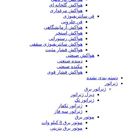
هواکش گلخانه ای
هواکش مرغداری
فن سانتریفیوژی
فن حلزونی
هواکش آزمایشگاهی
هواکش استخر
هواکش رستورانی
هواکش سانتریفیوژی سقفی
هواکش فشار مثبت
هواکش صنعتی
دمنده صنعتی
مکنده صنعتی
هواکش فشار قوی
دسته بندی نشده
ژنراتور
ژنراتور برق
دیزل ژنراتور
ژنراتور تک
ژنراتور تکفاز
ژنراتور سه فاز
موتور برق
موتور برق 8 کیلو وات
موتور برق بنزینی