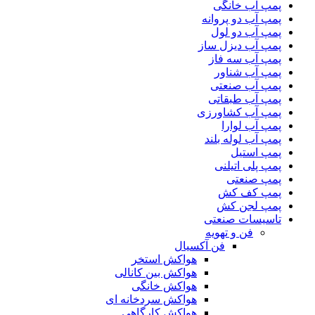
پمپ آب خانگی
پمپ آب دو پروانه
پمپ آب دو لول
پمپ آب دیزل ساز
پمپ آب سه فاز
پمپ آب شناور
پمپ آب صنعتی
پمپ آب طبقاتی
پمپ آب کشاورزی
پمپ آب لوارا
پمپ آب لوله بلند
پمپ استیل
پمپ پلی اتیلنی
پمپ صنعتی
پمپ کف کش
پمپ لجن کش
تاسیسات صنعتی
فن و تهویه
فن آکسیال
هواکش استخر
هواکش بین کانالی
هواکش خانگی
هواکش سردخانه ای
هواکش کارگاهی