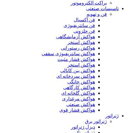
براکت الکتروموتور
تاسیسات صنعتی
فن و تهویه
فن آکسیال
فن سانتریفیوژی
فن حلزونی
هواکش آزمایشگاهی
هواکش استخر
هواکش رستورانی
هواکش سانتریفیوژی سقفی
هواکش فشار مثبت
هواکش استخر
هواکش بین کانالی
هواکش سردخانه ای
هواکش خانگی
هواکش کارگاهی
هواکش گلخانه ای
هواکش مرغداری
هواکش صنعتی
هواکش فشار قوی
ژنراتور
ژنراتور برق
دیزل ژنراتور
ژنراتور تک