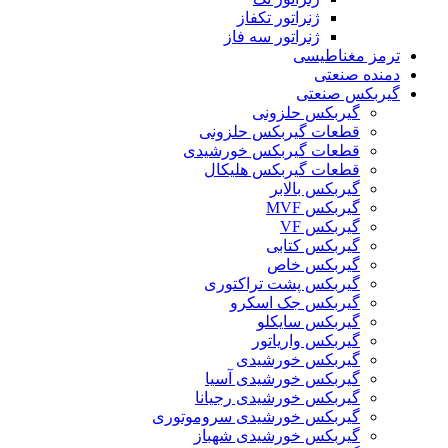
ژنراتور تکفاز
ژنراتور سه فاز
ترمز مغناطیسی
دمنده صنعتی
گیربکس صنعتی
گیربکس حلزونی
قطعات گيربکس حلزونی
قطعات گيربکس خورشيدی
قطعات گیربکس هلیکال
گيربکس بالابر
گیربکس MVF
گیربکس VF
گیربکس کتابی
گیربکس خاص
گیربکس پشت تراکتوری
گیربکس جک اسکرو
گیربکس سایکلو
گیربکس واریاتور
گیربکس خورشیدی
گیربکس خورشیدی آسیا
گیربکس خورشیدی رجیانا
گیربکس خورشیدی سروموتوری
گیربکس خورشیدی شهباز