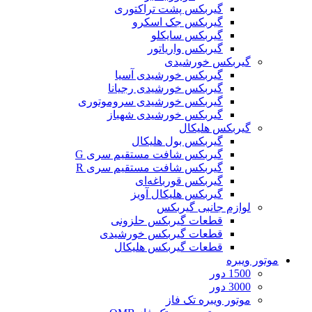
گیربکس پشت تراکتوری
گیربکس جک اسکرو
گیربکس سایکلو
گیربکس واریاتور
گیربکس خورشیدی
گیربکس خورشیدی آسیا
گیربکس خورشیدی رجیانا
گیربکس خورشیدی سروموتوری
گیربکس خورشیدی شهباز
گیربکس هلیکال
گیربکس بول هلیکال
گیربکس شافت مستقیم سری G
گیربکس شافت مستقیم سری R
گیربکس قورباغه‌ای
گیربکس هلیکال آویز
لوازم جانبی گیربکس
قطعات گيربکس حلزونی
قطعات گيربکس خورشيدی
قطعات گیربکس هلیکال
موتور ویبره
1500 دور
3000 دور
موتور ویبره تک فاز