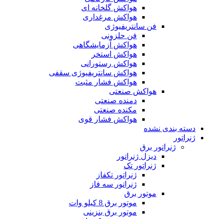
هواکش گلخانه ای
هواکش مرغداری
فن سانتریفیوژی
فن حلزونی
هواکش آزمایشگاهی
هواکش استخر
هواکش رستورانی
هواکش سانتریفیوژی سقفی
هواکش فشار مثبت
هواکش صنعتی
دمنده صنعتی
مکنده صنعتی
هواکش فشار قوی
دسته بندی نشده
ژنراتور
ژنراتور برق
دیزل ژنراتور
ژنراتور تک
ژنراتور تکفاز
ژنراتور سه فاز
موتور برق
موتور برق 8 کیلو وات
موتور برق بنزینی