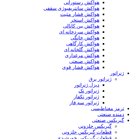
هواکش رستورانی
هواکش سانتریفیوژی سقفی
هواکش فشار مثبت
هواکش استخر
هواکش بین کانالی
هواکش سردخانه ای
هواکش خانگی
هواکش کارگاهی
هواکش گلخانه ای
هواکش مرغداری
هواکش صنعتی
هواکش فشار قوی
ژنراتور
ژنراتور برق
دیزل ژنراتور
ژنراتور تک
ژنراتور تکفاز
ژنراتور سه فاز
ترمز مغناطیسی
دمنده صنعتی
گیربکس صنعتی
گیربکس حلزونی
قطعات گيربکس حلزونی
قطعات گيربکس خورشيدی