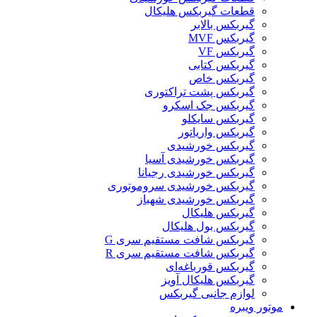
قطعات گیربکس هلیکال
گيربکس بالابر
گیربکس MVF
گیربکس VF
گیربکس کتابی
گیربکس خاص
گیربکس پشت تراکتوری
گیربکس جک اسکرو
گیربکس سایکلو
گیربکس واریاتور
گیربکس خورشیدی
گیربکس خورشیدی آسیا
گیربکس خورشیدی رجیانا
گیربکس خورشیدی سروموتوری
گیربکس خورشیدی شهباز
گیربکس هلیکال
گیربکس بول هلیکال
گیربکس شافت مستقیم سری G
گیربکس شافت مستقیم سری R
گیربکس قورباغه‌ای
گیربکس هلیکال آویز
لوازم جانبی گیربکس
موتور ویبره