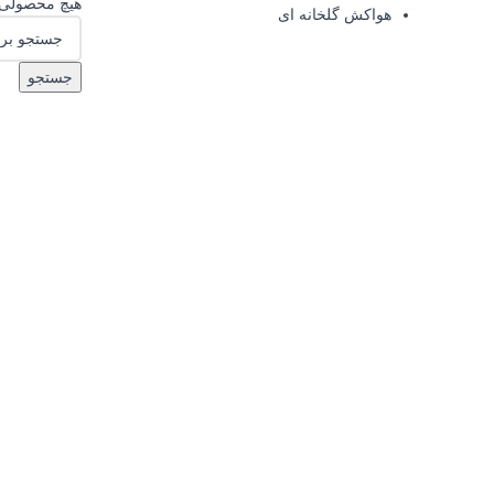
هیچ محصولی 
هواکش گلخانه ای
جستجو