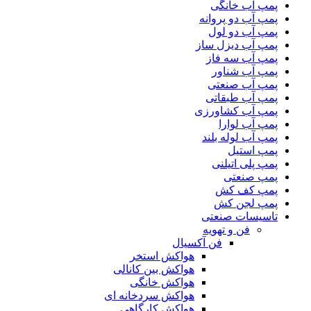
پمپ آب خانگی
پمپ آب دو پروانه
پمپ آب دو لول
پمپ آب دیزل ساز
پمپ آب سه فاز
پمپ آب شناور
پمپ آب صنعتی
پمپ آب طبقاتی
پمپ آب کشاورزی
پمپ آب لوارا
پمپ آب لوله بلند
پمپ استیل
پمپ پلی اتیلنی
پمپ صنعتی
پمپ کف کش
پمپ لجن کش
تاسیسات صنعتی
فن و تهویه
فن آکسیال
هواکش استخر
هواکش بین کانالی
هواکش خانگی
هواکش سردخانه ای
هواکش کارگاهی