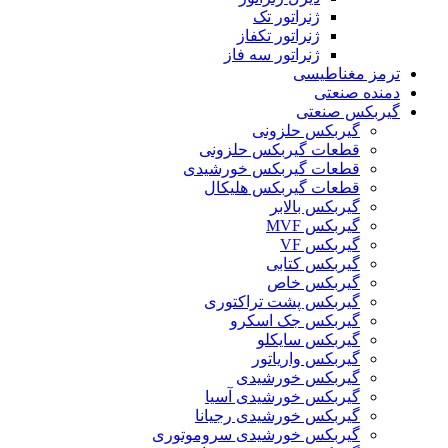
ژنراتور تک
ژنراتور تکفاز
ژنراتور سه فاز
ترمز مغناطیسی
دمنده صنعتی
گیربکس صنعتی
گیربکس حلزونی
قطعات گيربکس حلزونی
قطعات گيربکس خورشيدی
قطعات گیربکس هلیکال
گيربکس بالابر
گیربکس MVF
گیربکس VF
گیربکس کتابی
گیربکس خاص
گیربکس پشت تراکتوری
گیربکس جک اسکرو
گیربکس سایکلو
گیربکس واریاتور
گیربکس خورشیدی
گیربکس خورشیدی آسیا
گیربکس خورشیدی رجیانا
گیربکس خورشیدی سروموتوری