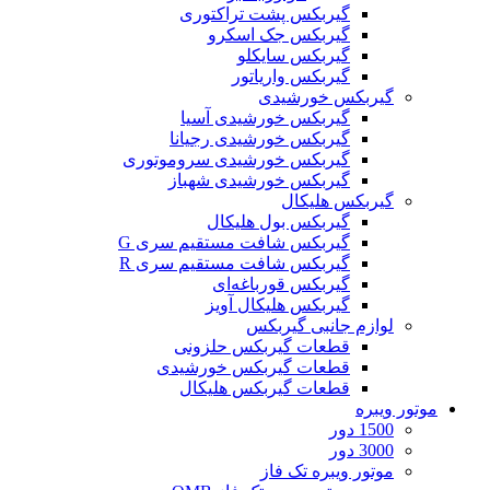
گیربکس پشت تراکتوری
گیربکس جک اسکرو
گیربکس سایکلو
گیربکس واریاتور
گیربکس خورشیدی
گیربکس خورشیدی آسیا
گیربکس خورشیدی رجیانا
گیربکس خورشیدی سروموتوری
گیربکس خورشیدی شهباز
گیربکس هلیکال
گیربکس بول هلیکال
گیربکس شافت مستقیم سری G
گیربکس شافت مستقیم سری R
گیربکس قورباغه‌ای
گیربکس هلیکال آویز
لوازم جانبی گیربکس
قطعات گيربکس حلزونی
قطعات گيربکس خورشيدی
قطعات گیربکس هلیکال
موتور ویبره
1500 دور
3000 دور
موتور ویبره تک فاز