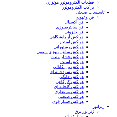
قطعات الکتروموتور موتوژن
براکت الکتروموتور
تاسیسات صنعتی
فن و تهویه
فن آکسیال
فن سانتریفیوژی
فن حلزونی
هواکش آزمایشگاهی
هواکش استخر
هواکش رستورانی
هواکش سانتریفیوژی سقفی
هواکش فشار مثبت
هواکش استخر
هواکش بین کانالی
هواکش سردخانه ای
هواکش خانگی
هواکش کارگاهی
هواکش گلخانه ای
هواکش مرغداری
هواکش صنعتی
هواکش فشار قوی
ژنراتور
ژنراتور برق
دیزل ژنراتور