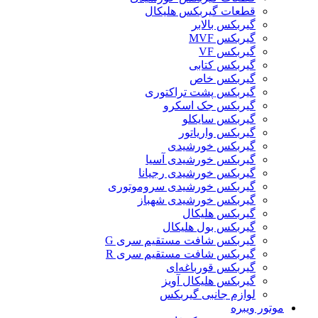
قطعات گیربکس هلیکال
گيربکس بالابر
گیربکس MVF
گیربکس VF
گیربکس کتابی
گیربکس خاص
گیربکس پشت تراکتوری
گیربکس جک اسکرو
گیربکس سایکلو
گیربکس واریاتور
گیربکس خورشیدی
گیربکس خورشیدی آسیا
گیربکس خورشیدی رجیانا
گیربکس خورشیدی سروموتوری
گیربکس خورشیدی شهباز
گیربکس هلیکال
گیربکس بول هلیکال
گیربکس شافت مستقیم سری G
گیربکس شافت مستقیم سری R
گیربکس قورباغه‌ای
گیربکس هلیکال آویز
لوازم جانبی گیربکس
موتور ویبره