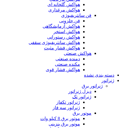
هواکش گلخانه ای
هواکش مرغداری
فن سانتریفیوژی
فن حلزونی
هواکش آزمایشگاهی
هواکش استخر
هواکش رستورانی
هواکش سانتریفیوژی سقفی
هواکش فشار مثبت
هواکش صنعتی
دمنده صنعتی
مکنده صنعتی
هواکش فشار قوی
دسته بندی نشده
ژنراتور
ژنراتور برق
دیزل ژنراتور
ژنراتور تک
ژنراتور تکفاز
ژنراتور سه فاز
موتور برق
موتور برق 8 کیلو وات
موتور برق بنزینی