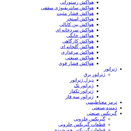
هواکش رستورانی
هواکش سانتریفیوژی سقفی
هواکش فشار مثبت
هواکش استخر
هواکش بین کانالی
هواکش سردخانه ای
هواکش خانگی
هواکش کارگاهی
هواکش گلخانه ای
هواکش مرغداری
هواکش صنعتی
هواکش فشار قوی
ژنراتور
ژنراتور برق
دیزل ژنراتور
ژنراتور تک
ژنراتور تکفاز
ژنراتور سه فاز
ترمز مغناطیسی
دمنده صنعتی
گیربکس صنعتی
گیربکس حلزونی
قطعات گيربکس حلزونی
قطعات گيربکس خورشيدی