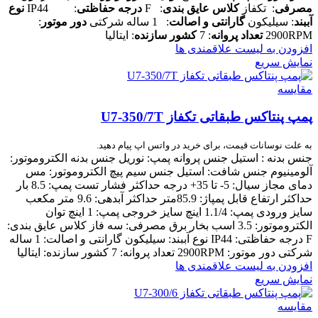
مصرفی
: تکفاز
کلاس عایق بندی
: F
درجه حفاظتی
: IP44
نوع
آببند
: سیلیکون
گارانتی و اصالت
: 1 ساله شرکتی
دور موتور
:
2900RPM
تعداد پروانه
: 7
کشور سازنده
: ایتالیا
افزودن به لیست علاقمندی ها
نمایش سریع
مقایسه
پمپ پنتاکس طبقاتی تکفاز U7-350/7T
به علت نوسانات قیمت، برای خرید در واتس اپ پیام دهید.
جنس بدنه : استیل جنس پروانه پمپ: نوریل جنس بدنه الکتروموتور:
آلومینیوم جنس شافت: استیل جنس سیم پیچ الکتروموتور: مس
دمای مجاز سیال: 5- تا 35+ درجه حداکثر فشار تست پمپ: 8.5 بار
حداکثر ارتفاع قابل پمپاژ: 85.9متر حداکثر آبدهی: 9.6 متر مکعب
سایز ورودی پمپ: 1.1/4 اینچ سایز خروجی پمپ: 1 اینچ توان
الکتروموتور: 3.5 اسب بخار برق مصرفی: سه فاز کلاس عایق بندی:
F درجه حفاظتی: IP44 نوع آببند: سیلیکون گارانتی و اصالت: 1 ساله
شرکتی دور موتور: 2900RPM تعداد پروانه: 7 کشور سازنده: ایتالیا
افزودن به لیست علاقمندی ها
نمایش سریع
مقایسه