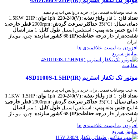
موتور تک تکفاز استریم 4SD1500S-2HP(IR)
به علت نوسانات قیمت، برای خرید در واتس اپ پیام دهید.
تعداد فاز
: 1 فاز
ولتاژ تغذیه
: (V)1ph_220-240
توان
: 1.5KW_2HP
دمای سیال
: (C°)35
حداکثر سرعت گردش
: 2900rpm
قطر خارجی
:
4 اینچ
جنس بدنه پمپ
: استنلس استیل
طول کابل
: 1 متر
اتصال
شفت
:هزار خار
درجه حفاظت(IP)
:68
کشور سازنده
: چین، مونتاژ
ایران
افزودن به لیست علاقمندی ها
نمایش سریع
مقایسه
موتور تک تکفاز استریم 4SD1100S-1.5HP(IR)
به علت نوسانات قیمت، برای خرید در واتس اپ پیام دهید.
تعداد فاز
: 1 فاز
ولتاژ تغذیه
: (V)1ph_220-240
توان
: 1.1KW_1.5HP
دمای سیال
: (C°)35
حداکثر سرعت گردش
: 2900rpm
قطر خارجی
:
4 اینچ
جنس بدنه پمپ
: استنلس استیل
طول کابل
: 1 متر
اتصال
شفت
:هزار خار
درجه حفاظت(IP)
:68
کشور سازنده
: چین، مونتاژ
ایران
افزودن به لیست علاقمندی ها
نمایش سریع