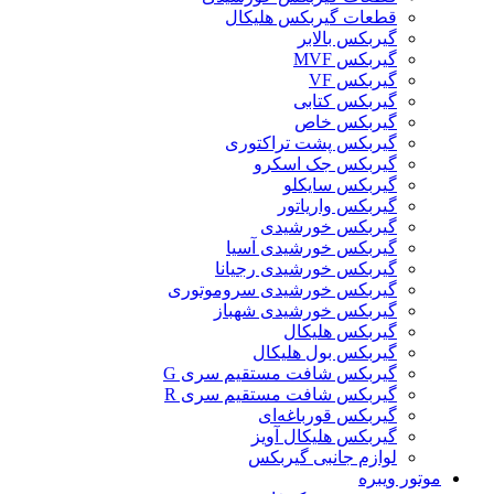
قطعات گیربکس هلیکال
گيربکس بالابر
گیربکس MVF
گیربکس VF
گیربکس کتابی
گیربکس خاص
گیربکس پشت تراکتوری
گیربکس جک اسکرو
گیربکس سایکلو
گیربکس واریاتور
گیربکس خورشیدی
گیربکس خورشیدی آسیا
گیربکس خورشیدی رجیانا
گیربکس خورشیدی سروموتوری
گیربکس خورشیدی شهباز
گیربکس هلیکال
گیربکس بول هلیکال
گیربکس شافت مستقیم سری G
گیربکس شافت مستقیم سری R
گیربکس قورباغه‌ای
گیربکس هلیکال آویز
لوازم جانبی گیربکس
موتور ویبره