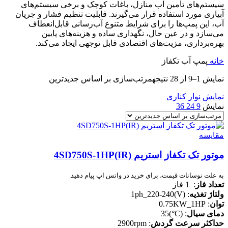
سیستم‌های تأمین آب منازل، باغات کوچک و برخی سیستم‌های
آبیاری مورد استفاده قرار می‌گیرند. قابلیت تنظیم فشار و جریان
آب، این پمپ‌ها را برای شرایط متنوع آب‌رسانی قابل‌انعطاف
می‌سازد و در عین حال، نگهداری ساده و هزینه‌های پایین
بهره‌برداری، مزیت‌های اقتصادی قابل توجهی ایجاد می‌کند.
خانه
پمپ آب تکفاز
نمایش 1–9 از 28 نتیجه
مرتب‌سازی بر اساس جدیدترین
نمایش نوار کناری
نمایش
9
24
36
مقایسه
موتور تک تکفاز استریم 4SD750S-1HP(IR)
به علت نوسانات قیمت، برای خرید در واتس اپ پیام دهید.
تعداد فاز
: 1 فاز
ولتاژ تغذیه
: (V)1ph_220-240
توان
: 0.75KW_1HP
دمای سیال
: (C°)35
حداکثر سرعت گردش
: 2900rpm