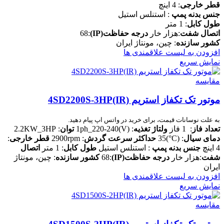
قطر خارجی
: 4 اینچ
جنس بدنه پمپ
: استنلس استیل
طول کابل
: 1 متر
اتصال شفت
:هزار خار
درجه حفاظت(IP)
:68
کشور سازنده
: چین، مونتاژ ایران
افزودن به لیست علاقمندی ها
نمایش سریع
مقایسه
موتور تک تکفاز استریم 4SD2200S-3HP(IR)
به علت نوسانات قیمت، برای خرید در واتس اپ پیام دهید.
تعداد فاز
: 1 فاز
ولتاژ تغذیه
: (V)1ph_220-240
توان
: 2.2KW_3HP
دمای سیال
: (C°)35
حداکثر سرعت گردش
: 2900rpm
قطر خارجی
:
4 اینچ
جنس بدنه پمپ
: استنلس استیل
طول کابل
: 1 متر
اتصال
شفت
:هزار خار
درجه حفاظت(IP)
:68
کشور سازنده
: چین، مونتاژ
ایران
افزودن به لیست علاقمندی ها
نمایش سریع
مقایسه