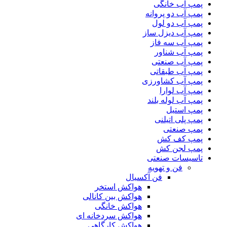
پمپ آب خانگی
پمپ آب دو پروانه
پمپ آب دو لول
پمپ آب دیزل ساز
پمپ آب سه فاز
پمپ آب شناور
پمپ آب صنعتی
پمپ آب طبقاتی
پمپ آب کشاورزی
پمپ آب لوارا
پمپ آب لوله بلند
پمپ استیل
پمپ پلی اتیلنی
پمپ صنعتی
پمپ کف کش
پمپ لجن کش
تاسیسات صنعتی
فن و تهویه
فن آکسیال
هواکش استخر
هواکش بین کانالی
هواکش خانگی
هواکش سردخانه ای
هواکش کارگاهی