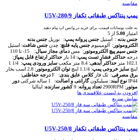
مقایسه
پمپ پنتاکس طبقاتی تکفاز U5V-280/9
به علت نوسانات قیمت، برای خرید در واتس اپ پیام دهید.
امتیاز
5.00
از 5
جنس بدنه
: استیل
جنس پروانه پمپ
: نوریل
جنس بدنه
الکتروموتور
: آلومینیوم
جنس پایه فلنچ
: چدن
جنس شافت
: استیل
جنس سیم پیچ الکتروموتور
: مس
دمای مجاز سیال
: 15- تا 110
درجه
حداکثر فشار تست پمپ
: 14 بار
حداکثر ارتفاع قابل پمپاژ
:
102.1 متر
حداکثر آبدهی
: 8.4 متر مکعب
سایز ورودی پمپ
: 1/4 1
اینچ
سایز خروجی پمپ
: 1.1/4 اینچ
توان الکتروموتور
: 2.8 اسب بخار
برق مصرفی
: تک فاز
کلاس عایق بندی
: F
درجه حفاظتی
:
IP44
نوع آببند
: سیلیکون
گارانتی و اصالت
: 1 ساله شرکتی
دور
موتور
: 2900RPM
تعداد پروانه
: 9
کشور سازنده
: ایتالیا
افزودن به لیست علاقمندی ها
نمایش سریع
مقایسه
پمپ پنتاکس طبقاتی تکفاز U5V-250/8