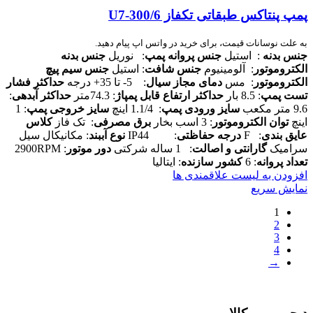
پمپ پنتاکس طبقاتی تکفاز U7-300/6
به علت نوسانات قیمت، برای خرید در واتس اپ پیام دهید.
جنس بدنه
: استیل
جنس پروانه پمپ
: نوریل
جنس بدنه
الکتروموتور
: آلومینیوم
جنس شافت
: استیل
جنس سیم پیچ
الکتروموتور
: مس
دمای مجاز سیال
: 5- تا 35+ درجه
حداکثر فشار
تست پمپ
: 8.5 بار
حداکثر ارتفاع قابل پمپاژ
: 74.3متر
حداکثر آبدهی
:
9.6 متر مکعب
سایز ورودی پمپ
: 1.1/4 اینچ
سایز خروجی پمپ
: 1
اینچ
توان الکتروموتور
: 3 اسب بخار
برق مصرفی
: تک فاز
کلاس
عایق بندی
: F
درجه حفاظتی
: IP44
نوع آببند
: مکانیکال سیل
سرامیک
گارانتی و اصالت
: 1 ساله شرکتی
دور موتور
: 2900RPM
تعداد پروانه
: 6
کشور سازنده
: ایتالیا
افزودن به لیست علاقمندی ها
نمایش سریع
1
2
3
4
→