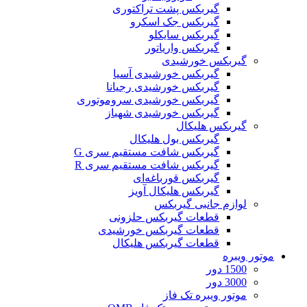
گیربکس پشت تراکتوری
گیربکس جک اسکرو
گیربکس سایکلو
گیربکس واریاتور
گیربکس خورشیدی
گیربکس خورشیدی آسیا
گیربکس خورشیدی رجیانا
گیربکس خورشیدی سروموتوری
گیربکس خورشیدی شهباز
گیربکس هلیکال
گیربکس بول هلیکال
گیربکس شافت مستقیم سری G
گیربکس شافت مستقیم سری R
گیربکس قورباغه‌ای
گیربکس هلیکال آویز
لوازم جانبی گیربکس
قطعات گيربکس حلزونی
قطعات گيربکس خورشيدی
قطعات گیربکس هلیکال
موتور ویبره
1500 دور
3000 دور
موتور ویبره تک فاز