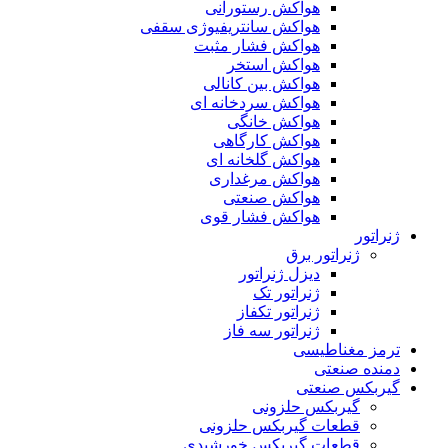
هواکش رستورانی
هواکش سانتریفیوژی سقفی
هواکش فشار مثبت
هواکش استخر
هواکش بین کانالی
هواکش سردخانه ای
هواکش خانگی
هواکش کارگاهی
هواکش گلخانه ای
هواکش مرغداری
هواکش صنعتی
هواکش فشار قوی
ژنراتور
ژنراتور برق
دیزل ژنراتور
ژنراتور تک
ژنراتور تکفاز
ژنراتور سه فاز
ترمز مغناطیسی
دمنده صنعتی
گیربکس صنعتی
گیربکس حلزونی
قطعات گيربکس حلزونی
قطعات گيربکس خورشيدی