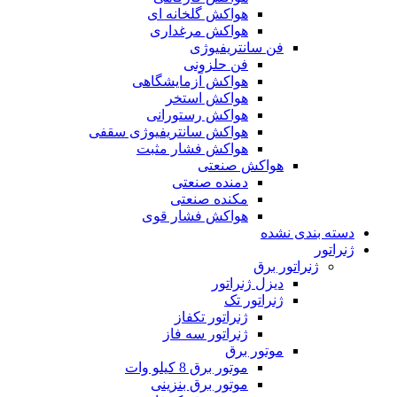
هواکش گلخانه ای
هواکش مرغداری
فن سانتریفیوژی
فن حلزونی
هواکش آزمایشگاهی
هواکش استخر
هواکش رستورانی
هواکش سانتریفیوژی سقفی
هواکش فشار مثبت
هواکش صنعتی
دمنده صنعتی
مکنده صنعتی
هواکش فشار قوی
دسته بندی نشده
ژنراتور
ژنراتور برق
دیزل ژنراتور
ژنراتور تک
ژنراتور تکفاز
ژنراتور سه فاز
موتور برق
موتور برق 8 کیلو وات
موتور برق بنزینی