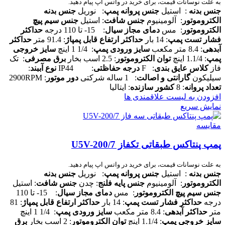
به علت نوسانات قیمت، برای خرید در واتس اپ پیام دهید.
جنس بدنه
: استیل
جنس پروانه پمپ
: نوریل
جنس بدنه
الکتروموتور
: آلومینیوم
جنس شافت
: استیل
جنس سیم پیچ
الکتروموتور
: مس
دمای مجاز سیال
: 15- تا 110 درجه
حداکثر
فشار تست پمپ
: 14 بار
حداکثر ارتفاع قابل پمپاژ
: 91.4 متر
حداکثر
آبدهی
: 8.4 متر مکعب
سایز ورودی پمپ
: 1/4 1 اینچ
سایز خروجی
پمپ
: 1.1/4 اینچ
توان الکتروموتور
: 2.5 اسب بخار
برق مصرفی
: تک
فاز
کلاس عایق بندی
: F
درجه حفاظتی
: IP44
نوع آببند
:
سیلیکون
گارانتی و اصالت
: 1 ساله شرکتی
دور موتور
: 2900RPM
تعداد پروانه
: 8
کشور سازنده
: ایتالیا
افزودن به لیست علاقمندی ها
نمایش سریع
مقایسه
پمپ پنتاکس طبقاتی تکفاز U5V-200/7
به علت نوسانات قیمت، برای خرید در واتس اپ پیام دهید.
جنس بدنه
: استیل
جنس پروانه پمپ
: نوریل
جنس بدنه
الکتروموتور
: آلومینیوم
جنس پایه فلنج
: چدن
جنس شافت
: استیل
جنس سیم پیچ الکتروموتور
: مس
دمای مجاز سیال
: 15- تا 110
درجه
حداکثر فشار تست پمپ
: 14 بار
حداکثر ارتفاع قابل پمپاژ
: 81
متر
حداکثر آبدهی
: 8.4 متر مکعب
سایز ورودی پمپ
: 1/4 1 اینچ
سایز خروجی پمپ
: 1.1/4 اینچ
توان الکتروموتور
: 2 اسب بخار
برق