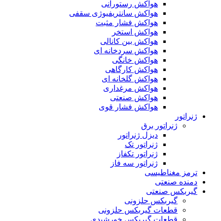
هواکش رستورانی
هواکش سانتریفیوژی سقفی
هواکش فشار مثبت
هواکش استخر
هواکش بین کانالی
هواکش سردخانه ای
هواکش خانگی
هواکش کارگاهی
هواکش گلخانه ای
هواکش مرغداری
هواکش صنعتی
هواکش فشار قوی
ژنراتور
ژنراتور برق
دیزل ژنراتور
ژنراتور تک
ژنراتور تکفاز
ژنراتور سه فاز
ترمز مغناطیسی
دمنده صنعتی
گیربکس صنعتی
گیربکس حلزونی
قطعات گيربکس حلزونی
قطعات گيربکس خورشيدی