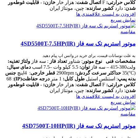
کلاس حرارتی:
F
اتصال شفت
: هزار خار
خازن:
-
قابلیت غوطه‌ور
شدن
: دارد
کشور سازنده
: چین، مونتاژ ایران
افزودن به لیست علاقمندی ها
نمایش سریع
مقایسه
موتور استریم تک سه فاز 4SD5500T-7.5HP(IR)
به علت نوسانات قیمت، برای خرید در واتس اپ پیام دهید.
مشخصات فنی
نوع موتور
: شناور
تعداد فاز
: سه فاز
ولتاژ تغذیه:
ولت380-415 – سه فاز
توان:
5.5 کیلو وات –7.5 اسب
دمای سیال:
(C°)35
حداکثر سرعت گردش:
2900rpm
قطر خارجی
: 4اینچ
جنس
بدنه پمپ
: استنلس استیل
طول کابل:
1 متر
درجه حفاظت
(IP)
: 68
کلاس حرارتی:
F
اتصال شفت
: هزار خار
خازن:
-
قابلیت غوطه‌ور
شدن
: دارد
کشور سازنده
: چین، مونتاژ ایران
افزودن به لیست علاقمندی ها
نمایش سریع
مقایسه
موتور استریم تک سه فاز 4SD7500T-10HP(IR)