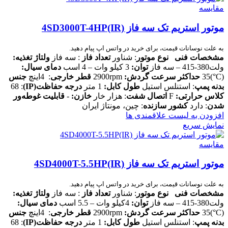
مقایسه
موتور استریم تک سه فاز 4SD3000T-4HP(IR)
به علت نوسانات قیمت، برای خرید در واتس اپ پیام دهید.
مشخصات فنی
نوع موتور
: شناور
تعداد فاز
: سه فاز
ولتاژ تغذیه:
ولت380-415 – سه فاز
توان:
3 کیلو وات – 4 اسب
دمای سیال:
(C°)35
حداکثر سرعت گردش:
2900rpm
قطر خارجی
: 4اینچ
جنس
بدنه پمپ
: استنلس استیل
طول کابل:
1 متر
درجه حفاظت
(IP)
: 68
کلاس حرارتی:
F
اتصال شفت
: هزار خار
خازن:
-
قابلیت غوطه‌ور
شدن
: دارد
کشور سازنده
: چین، مونتاژ ایران
افزودن به لیست علاقمندی ها
نمایش سریع
مقایسه
موتور استریم تک سه فاز 4SD4000T-5.5HP(IR)
به علت نوسانات قیمت، برای خرید در واتس اپ پیام دهید.
مشخصات فنی
نوع موتور
: شناور
تعداد فاز
: سه فاز
ولتاژ تغذیه:
ولت380-415 – سه فاز
توان:
4کیلو وات – 5.5 اسب
دمای سیال:
(C°)35
حداکثر سرعت گردش:
2900rpm
قطر خارجی
: 4اینچ
جنس
بدنه پمپ
: استنلس استیل
طول کابل:
1 متر
درجه حفاظت
(IP)
: 68