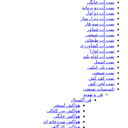
پمپ آب خانگی
پمپ آب دو پروانه
پمپ آب دو لول
پمپ آب دیزل ساز
پمپ آب سه فاز
پمپ آب شناور
پمپ آب صنعتی
پمپ آب طبقاتی
پمپ آب کشاورزی
پمپ آب لوارا
پمپ آب لوله بلند
پمپ استیل
پمپ پلی اتیلنی
پمپ صنعتی
پمپ کف کش
پمپ لجن کش
تاسیسات صنعتی
فن و تهویه
فن آکسیال
هواکش استخر
هواکش بین کانالی
هواکش خانگی
هواکش سردخانه ای
هواکش کارگاهی