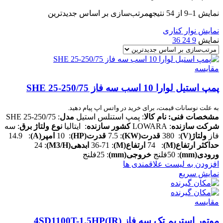
نمایش 1–9 از 54 نتیجه
مرتب‌سازی بر اساس جدیدترین
نمایش نوار کناری
نمایش
9
24
36
مقایسه
پمپ استیل لوارا 10 اسب سه فاز SHE 25-250/75
به علت نوسانات قیمت، برای خرید در واتس اپ پیام دهید.
مشخصات فنی:
نام کالا
: پمپ استنلس استیل
مدل
: SHE 25-250/75
شرکت سازنده
: LOWARA
کشور سازنده
: ایتالیا
نوع ولتاژ برق
: سه
فاز
ولتاژ(V)
: 380
قدرت(KW)
: 7.5
قدرت(HP)
: 10
امپر(A)
: 14.9
حداکثر ارتفاع(M)
: 74
ارتفاع(M)
: 36-71
ابدهی(M3/H)
: 24
ورودی(mm)
: 50فلنج
خروجی(mm)
: 25فلنج
افزودن به لیست علاقمندی ها
نمایش سریع
مقایسه
موتور استریم تک سه فاز 4SD1100T-1.5HP(IR)