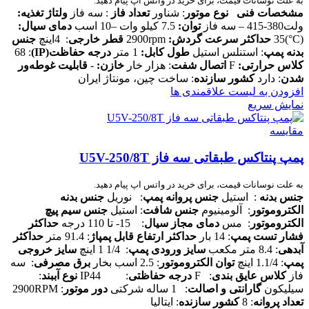
به علت نوسانات قیمت، برای خرید در واتس اپ پیام دهید.
مشخصات فنی
نوع موتور
: شناور
تعداد فاز
: سه فاز
ولتاژ تغذیه:
ولت380-415 – سه فاز
توان:
7.5 کیلو وات –10 اسب
دمای سیال:
(C°)35
حداکثر سرعت گردش:
2900rpm
قطر خارجی
: 4اینچ
جنس
بدنه پمپ
: استنلس استیل
طول کابل:
1 متر
درجه حفاظت
(IP)
: 68
کلاس حرارتی:
F
اتصال شفت
: هزار خار
خازن:
-
قابلیت غوطه‌ور
شدن
: دارد
کشور سازنده
: ساخت چین، مونتاژ ایران
افزودن به لیست علاقمندی ها
نمایش سریع
مقایسه
پمپ پنتاکس طبقاتی سه فاز U5V-250/8T
به علت نوسانات قیمت، برای خرید در واتس اپ پیام دهید.
جنس بدنه
: استیل
جنس پروانه پمپ
: نوریل
جنس بدنه
الکتروموتور
: آلومینیوم
جنس شافت
: استیل
جنس سیم پیچ
الکتروموتور
: مس
دمای مجاز سیال
: 15- تا 110 درجه
حداکثر
فشار تست پمپ
: 14 بار
حداکثر ارتفاع قابل پمپاژ
: 91.4 متر
حداکثر
آبدهی
: 8.4 متر مکعب
سایز ورودی پمپ
: 1/4 1 اینچ
سایز خروجی
پمپ
: 1.1/4 اینچ
توان الکتروموتور
: 2.5 اسب بخار
برق مصرفی
: سه
فاز
کلاس عایق بندی
: F
درجه حفاظتی
: IP44
نوع آببند
:
سیلیکون
گارانتی و اصالت
: 1 ساله شرکتی
دور موتور
: 2900RPM
تعداد پروانه
: 8
کشور سازنده
: ایتالیا