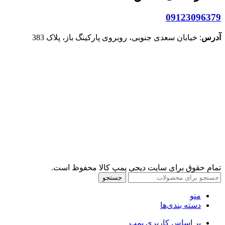
09123096379
آدرس
: خیابان سعدی جنوبی، روبروی پارکینگ باز، پلاک 383
تمام حقوق برای سایت دیجی پمپ کالا محفوظ است.
جستجو
منو
دسته بندی‌ها
بر اساس کاربری پمپ