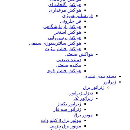
هواکش گلخانه ای
هواکش مرغداری
فن سانتریفیوژی
فن حلزونی
هواکش آزمایشگاهی
هواکش استخر
هواکش رستورانی
هواکش سانتریفیوژی سقفی
هواکش فشار مثبت
هواکش صنعتی
دمنده صنعتی
مکنده صنعتی
هواکش فشار قوی
دسته بندی نشده
ژنراتور
ژنراتور برق
دیزل ژنراتور
ژنراتور تک
ژنراتور تکفاز
ژنراتور سه فاز
موتور برق
موتور برق 8 کیلو وات
موتور برق بنزینی