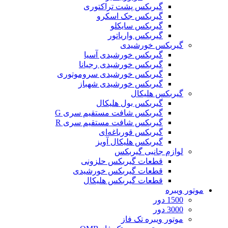
گیربکس پشت تراکتوری
گیربکس جک اسکرو
گیربکس سایکلو
گیربکس واریاتور
گیربکس خورشیدی
گیربکس خورشیدی آسیا
گیربکس خورشیدی رجیانا
گیربکس خورشیدی سروموتوری
گیربکس خورشیدی شهباز
گیربکس هلیکال
گیربکس بول هلیکال
گیربکس شافت مستقیم سری G
گیربکس شافت مستقیم سری R
گیربکس قورباغه‌ای
گیربکس هلیکال آویز
لوازم جانبی گیربکس
قطعات گيربکس حلزونی
قطعات گيربکس خورشيدی
قطعات گیربکس هلیکال
موتور ویبره
1500 دور
3000 دور
موتور ویبره تک فاز