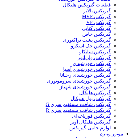
قطعات گیربکس هلیکال
گيربکس بالابر
گیربکس MVF
گیربکس VF
گیربکس کتابی
گیربکس خاص
گیربکس پشت تراکتوری
گیربکس جک اسکرو
گیربکس سایکلو
گیربکس واریاتور
گیربکس خورشیدی
گیربکس خورشیدی آسیا
گیربکس خورشیدی رجیانا
گیربکس خورشیدی سروموتوری
گیربکس خورشیدی شهباز
گیربکس هلیکال
گیربکس بول هلیکال
گیربکس شافت مستقیم سری G
گیربکس شافت مستقیم سری R
گیربکس قورباغه‌ای
گیربکس هلیکال آویز
لوازم جانبی گیربکس
موتور ویبره