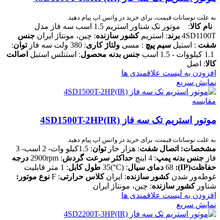
به علت نوسانات قیمت، برای خرید در واتس اپ پیام دهید.
نام کالا
: موتور تک شناور استریم 1.5 اسب سه فاز مدل
4SD1100T
برند
: استریم
کشور سازنده
: چین، مونتاژ ایران
جنس
شفت
: استیل
سیم پیچ
: مسی
ولتاژ کاری
: 380 ولت سه فاز
توان
:
1.1 کیلووات - 1.5 اسب
جنس بدنه محصول
: استنلس استیل
اصالت
کالا
: اصل
افزودن به لیست علاقمندی ها
نمایش سریع
مقایسه
موتور استریم تک سه فاز 4SD1500T-2HP(IR)
به علت نوسانات قیمت، برای خرید در واتس اپ پیام دهید.
مشخصات:
اتصال شفت
: هزار خار
توان
: 1.5کیلو وات- 2 اسب- 3
فاز
جنس بدنه پمپ
: 4 اینچ
حداکثر سرعت گردش
: 2900rpm
درجه
حفاظت
(IP)
:
68
دمای سیال
: (C°)35
طول کابل
: 1 متر قابلیت
غوطه‌ور شدن
کشور سازنده
: ایران
کلاس حرارتی
: F
نوع موتور:
شناور
کشور سازنده
: چین، مونتاژ ایران
افزودن به لیست علاقمندی ها
نمایش سریع