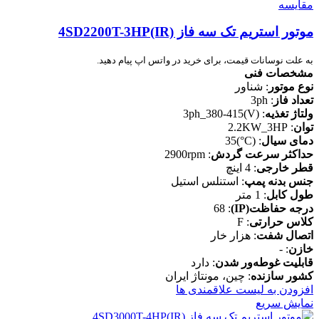
مقایسه
موتور استریم تک سه فاز 4SD2200T-3HP(IR)
به علت نوسانات قیمت، برای خرید در واتس اپ پیام دهید.
مشخصات فنی
نوع موتور
:
شناور
تعداد فاز
: 3ph
ولتاژ تغذیه
: (V)3ph_380-415
توان
: 2.2KW_3HP
دمای سیال
: (C°)35
حداکثر سرعت گردش
: 2900rpm
قطر خارجی
: 4 اینچ
جنس بدنه پمپ
: استنلس استیل
طول کابل
: 1 متر
درجه حفاظت(IP)
: 68
کلاس حرارتی
: F
اتصال شفت
: هزار خار
خازن
: -
قابلیت غوطه‌ور شدن
: دارد
کشور سازنده
: چین، مونتاژ ایران
افزودن به لیست علاقمندی ها
نمایش سریع