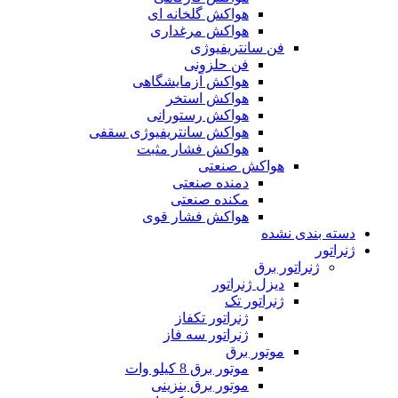
هواکش گلخانه ای
هواکش مرغداری
فن سانتریفیوژی
فن حلزونی
هواکش آزمایشگاهی
هواکش استخر
هواکش رستورانی
هواکش سانتریفیوژی سقفی
هواکش فشار مثبت
هواکش صنعتی
دمنده صنعتی
مکنده صنعتی
هواکش فشار قوی
دسته بندی نشده
ژنراتور
ژنراتور برق
دیزل ژنراتور
ژنراتور تک
ژنراتور تکفاز
ژنراتور سه فاز
موتور برق
موتور برق 8 کیلو وات
موتور برق بنزینی