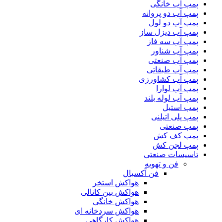
پمپ آب خانگی
پمپ آب دو پروانه
پمپ آب دو لول
پمپ آب دیزل ساز
پمپ آب سه فاز
پمپ آب شناور
پمپ آب صنعتی
پمپ آب طبقاتی
پمپ آب کشاورزی
پمپ آب لوارا
پمپ آب لوله بلند
پمپ استیل
پمپ پلی اتیلنی
پمپ صنعتی
پمپ کف کش
پمپ لجن کش
تاسیسات صنعتی
فن و تهویه
فن آکسیال
هواکش استخر
هواکش بین کانالی
هواکش خانگی
هواکش سردخانه ای
هواکش کارگاهی