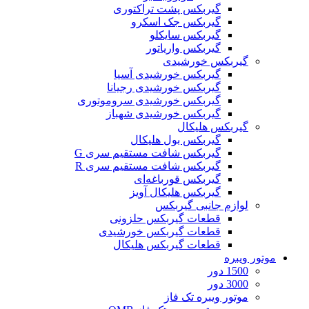
گیربکس پشت تراکتوری
گیربکس جک اسکرو
گیربکس سایکلو
گیربکس واریاتور
گیربکس خورشیدی
گیربکس خورشیدی آسیا
گیربکس خورشیدی رجیانا
گیربکس خورشیدی سروموتوری
گیربکس خورشیدی شهباز
گیربکس هلیکال
گیربکس بول هلیکال
گیربکس شافت مستقیم سری G
گیربکس شافت مستقیم سری R
گیربکس قورباغه‌ای
گیربکس هلیکال آویز
لوازم جانبی گیربکس
قطعات گيربکس حلزونی
قطعات گيربکس خورشيدی
قطعات گیربکس هلیکال
موتور ویبره
1500 دور
3000 دور
موتور ویبره تک فاز