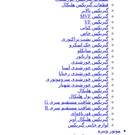
قطعات گیربکس هلیکال
گيربکس بالابر
گیربکس MVF
گیربکس VF
گیربکس کتابی
گیربکس خاص
گیربکس پشت تراکتوری
گیربکس جک اسکرو
گیربکس سایکلو
گیربکس واریاتور
گیربکس خورشیدی
گیربکس خورشیدی آسیا
گیربکس خورشیدی رجیانا
گیربکس خورشیدی سروموتوری
گیربکس خورشیدی شهباز
گیربکس هلیکال
گیربکس بول هلیکال
گیربکس شافت مستقیم سری G
گیربکس شافت مستقیم سری R
گیربکس قورباغه‌ای
گیربکس هلیکال آویز
لوازم جانبی گیربکس
موتور ویبره