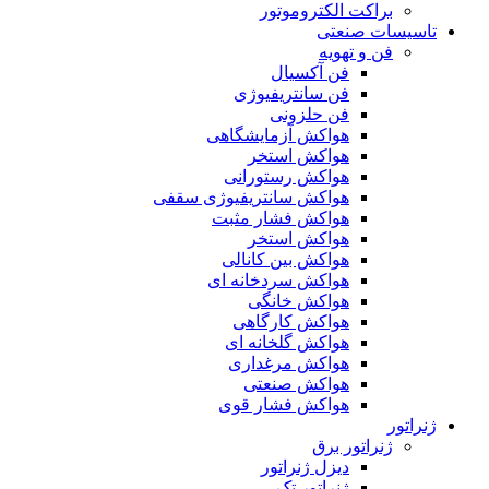
براکت الکتروموتور
تاسیسات صنعتی
فن و تهویه
فن آکسیال
فن سانتریفیوژی
فن حلزونی
هواکش آزمایشگاهی
هواکش استخر
هواکش رستورانی
هواکش سانتریفیوژی سقفی
هواکش فشار مثبت
هواکش استخر
هواکش بین کانالی
هواکش سردخانه ای
هواکش خانگی
هواکش کارگاهی
هواکش گلخانه ای
هواکش مرغداری
هواکش صنعتی
هواکش فشار قوی
ژنراتور
ژنراتور برق
دیزل ژنراتور
ژنراتور تک