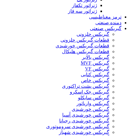
ژنراتور تکفاز
ژنراتور سه فاز
ترمز مغناطیسی
دمنده صنعتی
گیربکس صنعتی
گیربکس حلزونی
قطعات گيربکس حلزونی
قطعات گيربکس خورشيدی
قطعات گیربکس هلیکال
گيربکس بالابر
گیربکس MVF
گیربکس VF
گیربکس کتابی
گیربکس خاص
گیربکس پشت تراکتوری
گیربکس جک اسکرو
گیربکس سایکلو
گیربکس واریاتور
گیربکس خورشیدی
گیربکس خورشیدی آسیا
گیربکس خورشیدی رجیانا
گیربکس خورشیدی سروموتوری
گیربکس خورشیدی شهباز