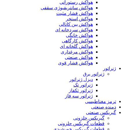
هواکش رستورانی
هواکش سانتریفیوژی سقفی
هواکش فشار مثبت
هواکش استخر
هواکش بین کانالی
هواکش سردخانه ای
هواکش خانگی
هواکش کارگاهی
هواکش گلخانه ای
هواکش مرغداری
هواکش صنعتی
هواکش فشار قوی
ژنراتور
ژنراتور برق
دیزل ژنراتور
ژنراتور تک
ژنراتور تکفاز
ژنراتور سه فاز
ترمز مغناطیسی
دمنده صنعتی
گیربکس صنعتی
گیربکس حلزونی
قطعات گيربکس حلزونی
قطعات گيربکس خورشيدی