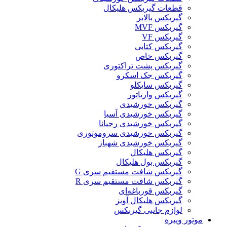
قطعات گیربکس هلیکال
گيربکس بالابر
گیربکس MVF
گیربکس VF
گیربکس کتابی
گیربکس خاص
گیربکس پشت تراکتوری
گیربکس جک اسکرو
گیربکس سایکلو
گیربکس واریاتور
گیربکس خورشیدی
گیربکس خورشیدی آسیا
گیربکس خورشیدی رجیانا
گیربکس خورشیدی سروموتوری
گیربکس خورشیدی شهباز
گیربکس هلیکال
گیربکس بول هلیکال
گیربکس شافت مستقیم سری G
گیربکس شافت مستقیم سری R
گیربکس قورباغه‌ای
گیربکس هلیکال آویز
لوازم جانبی گیربکس
موتور ویبره