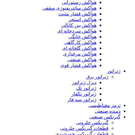
هواکش رستورانی
هواکش سانتریفیوژی سقفی
هواکش فشار مثبت
هواکش استخر
هواکش بین کانالی
هواکش سردخانه ای
هواکش خانگی
هواکش کارگاهی
هواکش گلخانه ای
هواکش مرغداری
هواکش صنعتی
هواکش فشار قوی
ژنراتور
ژنراتور برق
دیزل ژنراتور
ژنراتور تک
ژنراتور تکفاز
ژنراتور سه فاز
ترمز مغناطیسی
دمنده صنعتی
گیربکس صنعتی
گیربکس حلزونی
قطعات گيربکس حلزونی
قطعات گيربکس خورشيدی