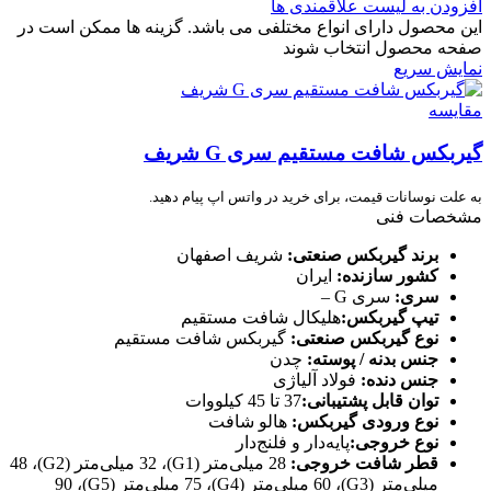
افزودن به لیست علاقمندی ها
این محصول دارای انواع مختلفی می باشد. گزینه ها ممکن است در
صفحه محصول انتخاب شوند
نمایش سریع
مقایسه
گیربکس شافت مستقیم سری G شریف
به علت نوسانات قیمت، برای خرید در واتس اپ پیام دهید.
مشخصات فنی
برند گیربکس صنعتی:
شریف اصفهان
کشور سازنده:
ایران
سری:
سری G –
تیپ گیربکس:
هلیکال شافت مستقیم
نوع گیربکس صنعتی:
گیربکس شافت مستقیم
جنس بدنه / پوسته:
چدن
جنس دنده:
فولاد آلیاژی
توان قابل پشتیبانی:
37 تا 45 کیلووات
نوع ورودی گیربکس:
هالو شافت
نوع خروجی:
پایه‌دار و فلنج‌دار
قطر شافت خروجی:
28 میلی‌متر (G1)، 32 میلی‌متر (G2)، 48
میلی‌متر (G3)، 60 میلی‌متر (G4)، 75 میلی‌متر (G5)، 90