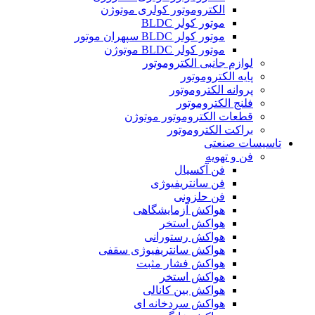
الکتروموتور کولری موتوژن
موتور کولر BLDC
موتور کولر BLDC سپهران موتور
موتور کولر BLDC موتوژن
لوازم جانبی الکتروموتور
پایه الکتروموتور
پروانه الکتروموتور
فلنج الکتروموتور
قطعات الکتروموتور موتوژن
براکت الکتروموتور
تاسیسات صنعتی
فن و تهویه
فن آکسیال
فن سانتریفیوژی
فن حلزونی
هواکش آزمایشگاهی
هواکش استخر
هواکش رستورانی
هواکش سانتریفیوژی سقفی
هواکش فشار مثبت
هواکش استخر
هواکش بین کانالی
هواکش سردخانه ای