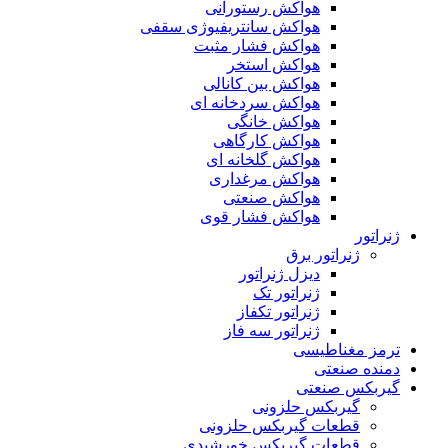
هواکش رستورانی
هواکش سانتریفیوژی سقفی
هواکش فشار مثبت
هواکش استخر
هواکش بین کانالی
هواکش سردخانه ای
هواکش خانگی
هواکش کارگاهی
هواکش گلخانه ای
هواکش مرغداری
هواکش صنعتی
هواکش فشار قوی
ژنراتور
ژنراتور برق
دیزل ژنراتور
ژنراتور تک
ژنراتور تکفاز
ژنراتور سه فاز
ترمز مغناطیسی
دمنده صنعتی
گیربکس صنعتی
گیربکس حلزونی
قطعات گيربکس حلزونی
قطعات گيربکس خورشيدی