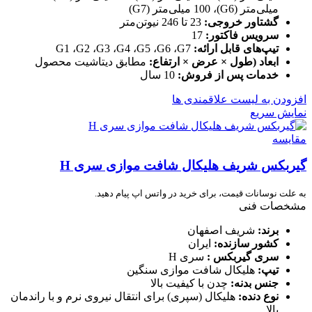
میلی‌متر (G6)، 100 میلی‌متر (G7)
گشتاور خروجی:
23 تا 246 نیوتن‌متر
سرویس فاکتور:
17
تیپ‌های قابل ارائه:
G1 ،G2 ،G3 ،G4 ،G5 ،G6 ،G7
ابعاد (طول × عرض × ارتفاع:
مطابق دیتاشیت محصول
خدمات پس از فروش:
10 سال
افزودن به لیست علاقمندی ها
نمایش سریع
مقایسه
گیربکس شریف هلیکال شافت موازی سری H
به علت نوسانات قیمت، برای خرید در واتس اپ پیام دهید.
مشخصات فنی
برند:
شریف اصفهان
کشور سازنده:
ایران
سری گیربکس :
سری H
تیپ:
هلیکال شافت موازی سنگین
جنس بدنه:
چدن با کیفیت بالا
نوع دنده:
هلیکال (سپری) برای انتقال نیروی نرم و با راندمان
بالا