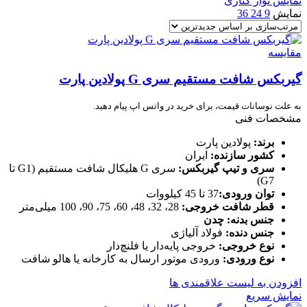
نمایش نوار کناری
نمایش
9
24
36
مقایسه
گیربکس شافت مستقیم سری G پولادین پارت
به علت نوسانات قیمت، برای خرید در واتس اپ پیام دهید.
مشخصات فنی
برند:
پولادین پارت
کشور سازنده:
ایران
سری و تیپ گیربکس:
سری G هلیکال شافت مستقیم (G1 تا
G7)
توان ورودی:
37 تا 45 کیلووات
قطر شافت خروجی:
28، 32، 48، 60، 75، 90، 100 میلی‌متر
جنس بدنه:
چدن
جنس دنده:
فولاد آلیاژی
نوع خروجی:
خروجی پایه‌دار یا فلنچ‌دار
نوع ورودی:
ورودی موتور ارسال به کارخانه یا هالو شافت
افزودن به لیست علاقمندی ها
نمایش سریع