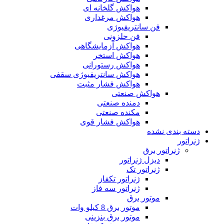
هواکش گلخانه ای
هواکش مرغداری
فن سانتریفیوژی
فن حلزونی
هواکش آزمایشگاهی
هواکش استخر
هواکش رستورانی
هواکش سانتریفیوژی سقفی
هواکش فشار مثبت
هواکش صنعتی
دمنده صنعتی
مکنده صنعتی
هواکش فشار قوی
دسته بندی نشده
ژنراتور
ژنراتور برق
دیزل ژنراتور
ژنراتور تک
ژنراتور تکفاز
ژنراتور سه فاز
موتور برق
موتور برق 8 کیلو وات
موتور برق بنزینی