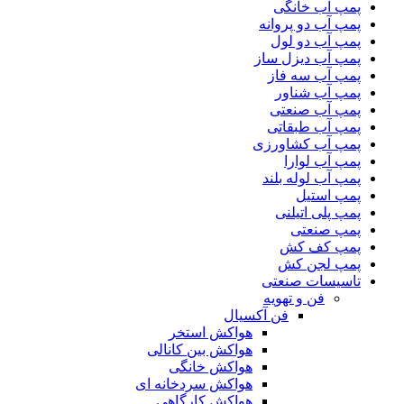
پمپ آب خانگی
پمپ آب دو پروانه
پمپ آب دو لول
پمپ آب دیزل ساز
پمپ آب سه فاز
پمپ آب شناور
پمپ آب صنعتی
پمپ آب طبقاتی
پمپ آب کشاورزی
پمپ آب لوارا
پمپ آب لوله بلند
پمپ استیل
پمپ پلی اتیلنی
پمپ صنعتی
پمپ کف کش
پمپ لجن کش
تاسیسات صنعتی
فن و تهویه
فن آکسیال
هواکش استخر
هواکش بین کانالی
هواکش خانگی
هواکش سردخانه ای
هواکش کارگاهی