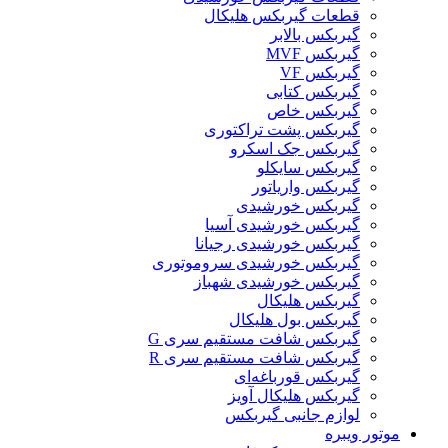
قطعات گیربکس هلیکال
گيربکس بالابر
گیربکس MVF
گیربکس VF
گیربکس کتابی
گیربکس خاص
گیربکس پشت تراکتوری
گیربکس جک اسکرو
گیربکس سایکلو
گیربکس واریاتور
گیربکس خورشیدی
گیربکس خورشیدی آسیا
گیربکس خورشیدی رجیانا
گیربکس خورشیدی سروموتوری
گیربکس خورشیدی شهباز
گیربکس هلیکال
گیربکس بول هلیکال
گیربکس شافت مستقیم سری G
گیربکس شافت مستقیم سری R
گیربکس قورباغه‌ای
گیربکس هلیکال آویز
لوازم جانبی گیربکس
موتور ویبره