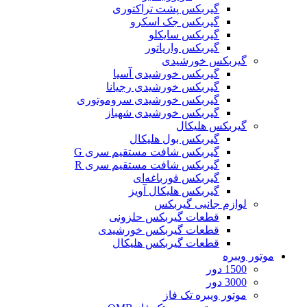
گیربکس پشت تراکتوری
گیربکس جک اسکرو
گیربکس سایکلو
گیربکس واریاتور
گیربکس خورشیدی
گیربکس خورشیدی آسیا
گیربکس خورشیدی رجیانا
گیربکس خورشیدی سروموتوری
گیربکس خورشیدی شهباز
گیربکس هلیکال
گیربکس بول هلیکال
گیربکس شافت مستقیم سری G
گیربکس شافت مستقیم سری R
گیربکس قورباغه‌ای
گیربکس هلیکال آویز
لوازم جانبی گیربکس
قطعات گيربکس حلزونی
قطعات گيربکس خورشيدی
قطعات گیربکس هلیکال
موتور ویبره
1500 دور
3000 دور
موتور ویبره تک فاز