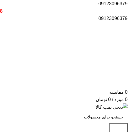
09123096379
18 ماه گارانتی برای تمامی محصول
09123096379
0
مقایسه
0
مورد
/
0
تومان
جستجو