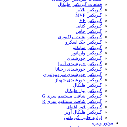
قطعات گیربکس هلیکال
گيربکس بالابر
گیربکس MVF
گیربکس VF
گیربکس کتابی
گیربکس خاص
گیربکس پشت تراکتوری
گیربکس جک اسکرو
گیربکس سایکلو
گیربکس واریاتور
گیربکس خورشیدی
گیربکس خورشیدی آسیا
گیربکس خورشیدی رجیانا
گیربکس خورشیدی سروموتوری
گیربکس خورشیدی شهباز
گیربکس هلیکال
گیربکس بول هلیکال
گیربکس شافت مستقیم سری G
گیربکس شافت مستقیم سری R
گیربکس قورباغه‌ای
گیربکس هلیکال آویز
لوازم جانبی گیربکس
موتور ویبره