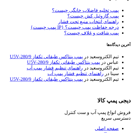
پمپ تخلیه فاضلاب خانگی چیست؟
پمپ گازوئیل کش چیست؟
راهنمای انتخاب منبع تحت فشار
درجه حفاظت پمپ چیست؟ {IP پمپ چیست}
پمپ شافت و غلاف چیست؟
آخرین دیدگاه‌ها
تیم الکتروسعید
در
پمپ پنتاکس طبقاتی تکفاز U5V-280/9
عباس
در
پمپ پنتاکس طبقاتی تکفاز U5V-280/9
تیم الکتروسعید
در
راهنمای تنظیم فشار پمپ آب
سینا
در
راهنمای تنظیم فشار پمپ آب
تیم الکتروسعید
در
پمپ پنتاکس طبقاتی تکفاز U5V-280/9
دیجی پمپ کالا
فروش انواع پمپ آب و ست کنترل
دسترسی سریع
صفحه اصلی