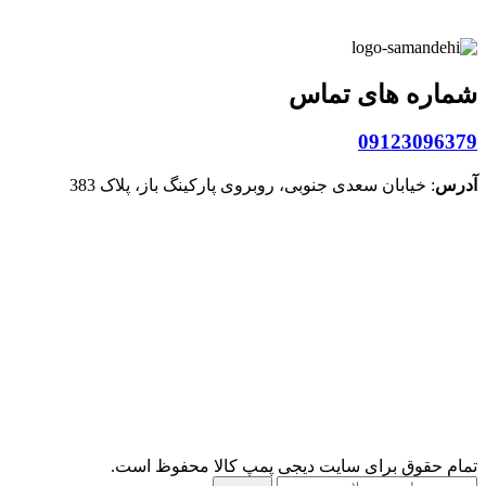
شماره های تماس
09123096379
آدرس
: خیابان سعدی جنوبی، روبروی پارکینگ باز، پلاک 383
تمام حقوق برای سایت دیجی پمپ کالا محفوظ است.