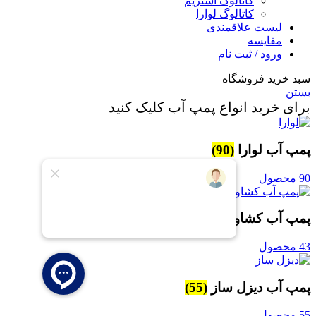
کاتالوگ استریم
کاتالوگ لوارا
لیست علاقمندی
مقایسه
ورود / ثبت نام
سبد خرید فروشگاه
بستن
برای خرید انواع پمپ آب کلیک کنید
پمپ آب لوارا
(90)
90 محصول
پمپ آب کشاورزی
(43)
43 محصول
پمپ آب دیزل ساز
(55)
55 محصول