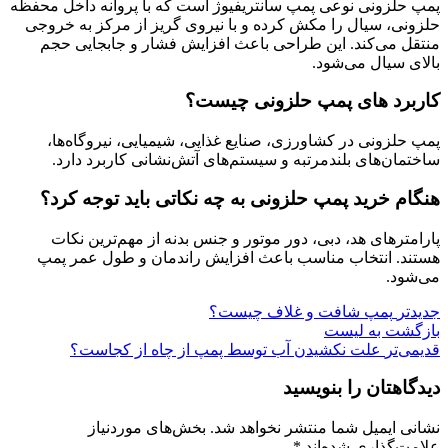
پمپ حلزونی نوعی پمپ سانتریفیوژ است که با پروانه داخل محفظه
حلزونی، سیال را مکش کرده و با نیروی گریز از مرکز به خروجی
منتقل می‌کند. این طراحی باعث افزایش فشار و جابجایی حجم
بالای سیال می‌شود.
کاربرد
های
پمپ حلزونی
چیست
؟
پمپ حلزونی در کشاورزی، صنایع غذایی، شیمیایی، نیروگاه‌ها،
ساختمان‌های بلندمرتبه و سیستم‌های آتش‌نشانی کاربرد دارد.
هنگام خرید پمپ حلزونی به چه نکاتی باید توجه کرد؟
پارامترهای هد، دبی، دور موتور و جنس بدنه از مهم‌ترین نکات
هستند. انتخاب مناسب باعث افزایش راندمان و طول عمر پمپ
می‌شود.
جدیدتر
پمپ شافت و غلاف چیست؟
بازگشت بە لیست
قدیمی‌تر
علت نکشیدن آب توسط پمپ از چاه از کجاست؟
دیدگاهتان را بنویسید
نشانی ایمیل شما منتشر نخواهد شد.
بخش‌های موردنیاز
علامت‌گذاری شده‌اند
*