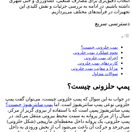
انتخاب دقیق‌تری برای مصارف صنعتی، کشاورزی و حتی شهری
داشته باشیم. در ادامه به بررسی جزئیات و نقش کلیدی این
تجهیزات در فرآیندهای مختلف می‌پردازیم.
دسترسی سریع
پمپ حلزونی چیست؟
نحوه عملکرد پمپ حلزونی
اجزای پمپ حلزونی
کاربردهای پمپ حلزونی
مزایا و معایب پمپ حلزونی
سوالات متداول
پمپ حلزونی چیست؟
در جواب به این سوال که پمپ حلزونی چیست، می‌توان گفت پمپ
حلزونی نوعی پمپ سانتریفیوژ است. اما
پمپ سانتریفیوژ چیست؟
پمپ سانتریفیوژ پمپی است که با استفاده از نیروی گریز از مرکز،
سیال را از مرکز پروانه به سمت محیط بیرونی منتقل می‌کند. در
پمپ حلزونی، یک پروانه داخل محفظه‌ای مارپیچی (شکل حلزونی)
می‌چرخد و حرکت آن باعث می‌شود آب از بخش ورودی به داخل