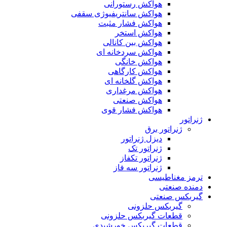
هواکش رستورانی
هواکش سانتریفیوژی سقفی
هواکش فشار مثبت
هواکش استخر
هواکش بین کانالی
هواکش سردخانه ای
هواکش خانگی
هواکش کارگاهی
هواکش گلخانه ای
هواکش مرغداری
هواکش صنعتی
هواکش فشار قوی
ژنراتور
ژنراتور برق
دیزل ژنراتور
ژنراتور تک
ژنراتور تکفاز
ژنراتور سه فاز
ترمز مغناطیسی
دمنده صنعتی
گیربکس صنعتی
گیربکس حلزونی
قطعات گيربکس حلزونی
قطعات گيربکس خورشيدی