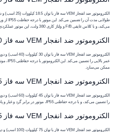
طولانی م
می‌کند، و با کلاس عایقی F/B و ولتاژ کاری 380 ولت، این موتور عملکردی مطمئن و پایدار در طول زمان ارائه می‌دهد.
الکتروموتور ضد انفجار VEM سه فاز 30 کیلووات 40 اسب پوسته چدنی 3000 دور
عمر بال
ممکن می‌سازد.
الکتروموتور ضد انفجار VEM سه فاز 45 کیلووات 60 اسب پوسته چدنی 3000 دور
را تضمین می‌کند، و با درجه حفاظتی IP55، موتور در برابر گرد و غبار و پاشش آب محافظت می‌شود و ایمنی تجهیزات را افزایش می‌دهد.
الکتروموتور ضد انفجار VEM سه فاز 75 کیلووات 100 اسب پوسته چدنی 3000 دور