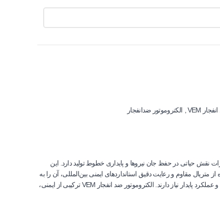
فجار VEM
,
الکتروموتور ضدانفجار
ه ایمنی تجهیزات نقش حیاتی در حفظ جان نیروها و پایداری خطوط تولید دارد. این
 متریال مقاوم و رعایت دقیق استانداردهای ایمنی بین‌المللی، آن را به
گزینه‌ای قابل اعتماد برای کارکرد مداوم تبدیل کرده است. سرعت 3000 دور در دقیقه در کنار راندمان مناسب، پاسخگوی نیاز تجهیزاتی است که به توان یکنواخت و عملکرد پایدار نیاز دارند. الکتروموتور ضد انفجار VEM ترکیبی از ایمنی،