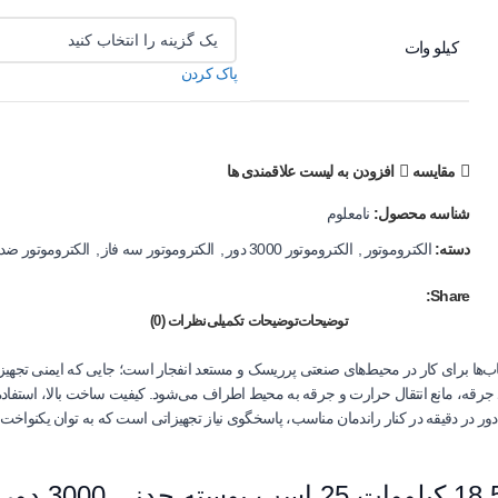
کیلو وات
پاک کردن
مقایسه
افزودن به لیست علاقمندی ها
شناسه محصول:
نامعلوم
دسته:
الکتروموتور
,
الکتروموتور 3000 دور
,
الکتروموتور سه فاز
,
الکتروموتور ضد ان
Share:
توضیحات
توضیحات تکمیلی
نظرات (0)
3000 دور یکی از مطمئن‌ترین انتخاب‌ها برای کار در محیط‌های صنعتی پرریسک و مستعد انفجار است؛ جایی ک
جرقه، مانع انتقال حرارت و جرقه به محیط اطراف می‌شود. کیفیت ساخت بالا، استفاده از