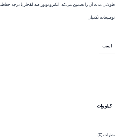
طولانی مدت آن را تضمین می‌کند. الکتروموتور ضد انفجار با درجه حفاظتی IP55، موتور در برابر گرد و غبار و پاشش آب محافظت می‌شود و ایمنی تجهیزات را افزایش می
توضیحات تکمیلی
اسب
کیلو وات
نظرات (0)