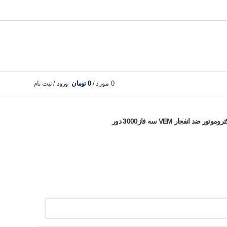
0
مورد
/
0
تومان
ورود / ثبت نام
روموتور ضد انفجار VEM سه فاز3000 دور