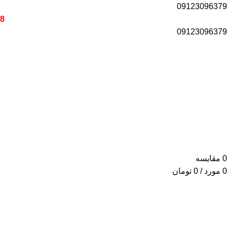
09123096379
18 ماه گارانتی برای تمامی محصول
09123096379
0
مقایسه
0
مورد
/
0
تومان