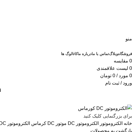
منو
دسته‌بندی‌ها
فروشگاه
وبلاگ
تماس با ما
درباره ما
کاتالوگ ها
0
مقایسه
0
لیست علاقمندی
0
مورد
/
0
تومان
ورود / ثبت نام
18 ماه گار
برای بزرگنمایی کلیک کنید
خانه
الکتروموتور
الکتروموتور DC
موتور DC کرماس
الکتروموتور DC کورماس
بازگشت به محصولات