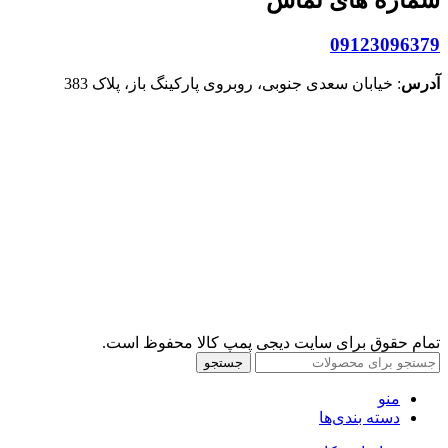
09123096379
آدرس
: خیابان سعدی جنوبی، روبروی پارکینگ باز، پلاک 383
تمام حقوق برای سایت دیجی پمپ کالا محفوظ است.
جستجو
منو
دسته بندی‌ها