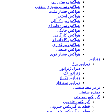
هواکش رستورانی
هواکش سانتریفیوژی سقفی
هواکش فشار مثبت
هواکش استخر
هواکش بین کانالی
هواکش سردخانه ای
هواکش خانگی
هواکش کارگاهی
هواکش گلخانه ای
هواکش مرغداری
هواکش صنعتی
هواکش فشار قوی
ژنراتور
ژنراتور برق
دیزل ژنراتور
ژنراتور تک
ژنراتور تکفاز
ژنراتور سه فاز
ترمز مغناطیسی
دمنده صنعتی
گیربکس صنعتی
گیربکس حلزونی
قطعات گيربکس حلزونی
قطعات گيربکس خورشيدی