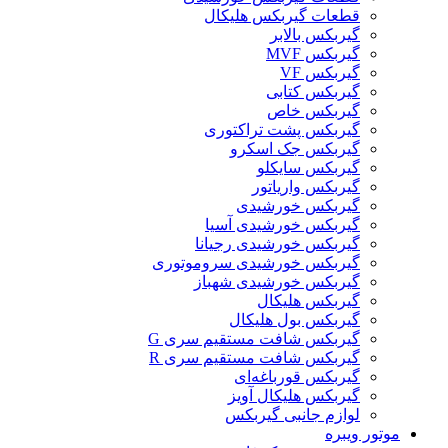
قطعات گیربکس هلیکال
گيربکس بالابر
گیربکس MVF
گیربکس VF
گیربکس کتابی
گیربکس خاص
گیربکس پشت تراکتوری
گیربکس جک اسکرو
گیربکس سایکلو
گیربکس واریاتور
گیربکس خورشیدی
گیربکس خورشیدی آسیا
گیربکس خورشیدی رجیانا
گیربکس خورشیدی سروموتوری
گیربکس خورشیدی شهباز
گیربکس هلیکال
گیربکس بول هلیکال
گیربکس شافت مستقیم سری G
گیربکس شافت مستقیم سری R
گیربکس قورباغه‌ای
گیربکس هلیکال آویز
لوازم جانبی گیربکس
موتور ویبره