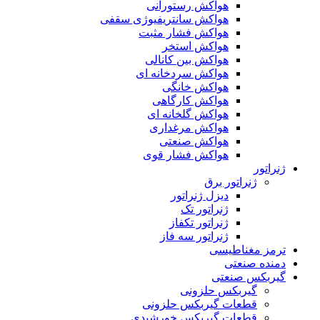
هواکش رستورانی
هواکش سانتریفیوژی سقفی
هواکش فشار مثبت
هواکش استخر
هواکش بین کانالی
هواکش سردخانه ای
هواکش خانگی
هواکش کارگاهی
هواکش گلخانه ای
هواکش مرغداری
هواکش صنعتی
هواکش فشار قوی
ژنراتور
ژنراتور برق
دیزل ژنراتور
ژنراتور تک
ژنراتور تکفاز
ژنراتور سه فاز
ترمز مغناطیسی
دمنده صنعتی
گیربکس صنعتی
گیربکس حلزونی
قطعات گيربکس حلزونی
قطعات گيربکس خورشيدی