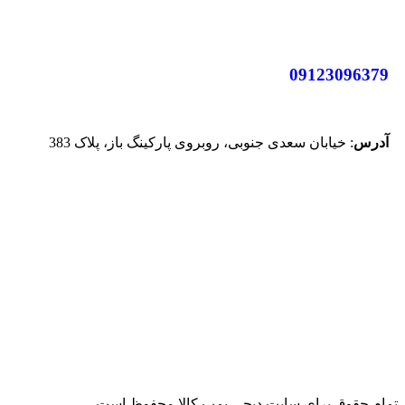
09123096379
آدرس
: خیابان سعدی جنوبی، روبروی پارکینگ باز، پلاک 383
تمام حقوق برای سایت دیجی پمپ کالا محفوظ است.