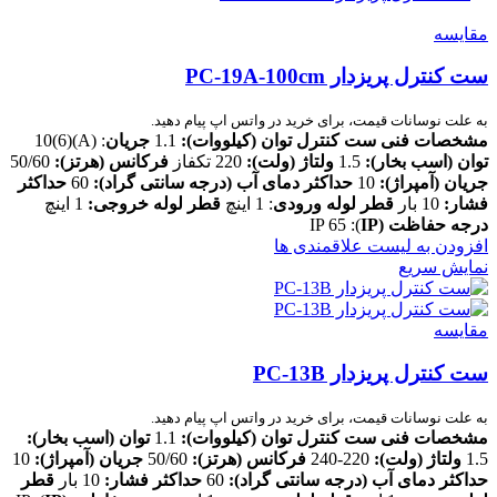
مقایسه
ست کنترل پریزدار PC-19A-100cm
به علت نوسانات قیمت، برای خرید در واتس اپ پیام دهید.
مشخصات فنی ست کنترل
توان (کیلووات):
1.1
جریان
: (A)(6)10
توان (اسب بخار):
1.5
ولتاژ (ولت):
220 تکفاز
فرکانس (هرتز):
50/60
جریان (آمپراژ):
10
حداکثر دمای آب (درجه سانتی گراد):
60
حداکثر
فشار:
10 بار
قطر لوله ورودی
: 1 اینچ
قطر لوله خروجی:
1 اینچ
درجه حفاظت
(IP
): IP 65
افزودن به لیست علاقمندی ها
نمایش سریع
مقایسه
ست کنترل پریزدار PC-13B
به علت نوسانات قیمت، برای خرید در واتس اپ پیام دهید.
مشخصات فنی ست کنترل
توان (کیلووات):
1.1
توان (اسب بخار):
1.5
ولتاژ (ولت):
220-240
فرکانس (هرتز):
50/60
جریان (آمپراژ):
10
حداکثر دمای آب (درجه سانتی گراد):
60
حداکثر فشار:
10 بار
قطر