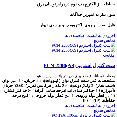
حفاظت از الکتروپمپ دوم در برابر نوسان برق
بدون نیاز به اینورتر جداگانه
قابل نصب بر روی الکتروپمپ و بر روی دیوار
افزودن به لیست علاقمندی ها
نمایش سریع
مقایسه
ست کنترل استریم PCN-2200(AS)
به علت نوسانات قیمت، برای خرید در واتس اپ پیام دهید.
مشخصات فنی ست کنترل
توان (کیلووات):
2.2
جریان
: 10 آمپر
توان
(اسب بخار):
3
ولتاژ (ولت):
220 تکفاز
فرکانس (هرتز):
50/60
جریان
(آمپراژ):
10
حداکثر دمای آب (درجه سانتی گراد):
80
حداکثر فشار:
15 بار
قطر لوله ورودی
: 1 اینچ
قطر لوله خروجی:
1 اینچ
درجه
حفاظت
(IP
): IP 65
افزودن به لیست علاقمندی ها
نمایش سریع