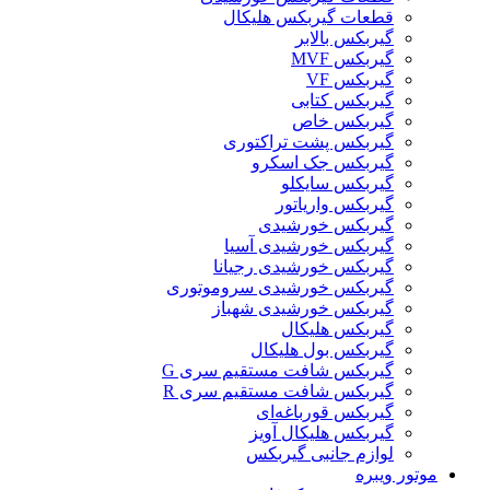
قطعات گیربکس هلیکال
گيربکس بالابر
گیربکس MVF
گیربکس VF
گیربکس کتابی
گیربکس خاص
گیربکس پشت تراکتوری
گیربکس جک اسکرو
گیربکس سایکلو
گیربکس واریاتور
گیربکس خورشیدی
گیربکس خورشیدی آسیا
گیربکس خورشیدی رجیانا
گیربکس خورشیدی سروموتوری
گیربکس خورشیدی شهباز
گیربکس هلیکال
گیربکس بول هلیکال
گیربکس شافت مستقیم سری G
گیربکس شافت مستقیم سری R
گیربکس قورباغه‌ای
گیربکس هلیکال آویز
لوازم جانبی گیربکس
موتور ویبره