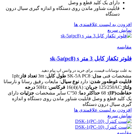
دارای یک کلید قطع و وصل
قابلیت شناور ماندن روی دستگاه و اندازه گیری سیال درون
دستگاه
افزودن به لیست علاقمندی ها
نمایش سریع
مقایسه
فلوتر تکفاز کابل 3 متر sk-5a(pc8) s
به علت نوسانات قیمت، برای خرید در واتس اپ پیام دهید.
مشخصات فنی
مدل
: SK-5A PC8
طول کابل
: 3m
تعداد فاز
:1ph
قابلیت غوطه‌ور شدن
: دارد
نوع سیال
: مایعات رقیق رسانا و نارسانا
ولتاژ
:125/250AC
جریان
: (A)(4)16
فرکانس
: 50Hz
درجه
حفاظت(IP)
: 68
حداکثر دما
: 50°C سایر مشخصات
جزئیات
دارای
یک کلید قطع و وصل قابلیت شناور ماندن روی دستگاه و اندازه
گیری سیال درون دستگاه
افزودن به لیست علاقمندی ها
نمایش سریع
مقایسه