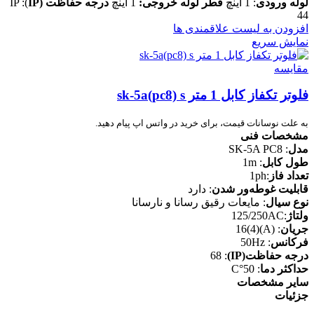
لوله ورودی
: 1 اینچ
قطر لوله خروجی:
1 اینچ
درجه حفاظت
(IP
): IP
44
افزودن به لیست علاقمندی ها
نمایش سریع
مقایسه
فلوتر تکفاز کابل 1 متر sk-5a(pc8) s
به علت نوسانات قیمت، برای خرید در واتس اپ پیام دهید.
مشخصات فنی
مدل
: SK-5A PC8
طول کابل
: 1m
تعداد فاز
:1ph
قابلیت غوطه‌ور شدن
: دارد
نوع سیال
:
مایعات رقیق رسانا و نارسانا
ولتاژ
:125/250AC
جریان
: (A)(4)16
فرکانس
: 50Hz
درجه حفاظت(IP)
: 68
حداکثر دما
: 50°C
سایر مشخصات
جزئیات