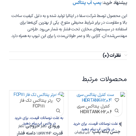
پیشنهاد خرید:
پمپ آب پنتاکس
این محصول توسط شرکت سفا در ایتالیا تولید شده و به دلیل کیفیت ساخت
بالا و مقاومت در برابر شرایط محیطی متنوع، یکی از بهترین گزینه‌ها برای
استفاده در سیستم‌های مخازن تحت فشار به شمار می‌رود. طراحی
مهندسی‌شده آن، کارایی بالا و عمر طولانی‌مدت را برای این تیوپ به همراه دارد.
نظرات (0)
محصولات مرتبط
اینورتر پنتاکس تک فاز
ست کنترل پنتاکس سری
FCP111
HIDRTANK-H2,0.4L
به علت نوسانات قیمت، برای خرید
در واتس اپ پیام دهید.
به علت نوسانات قیمت، برای خرید
به 
ورودی
خروجی
: تکفاز
: تکفاز
در واتس اپ پیام دهید.
جنس بدنه پمپ
: پلی پروپیلن
قدرت
دامنه فشار
:
: 1.5KW.2HP