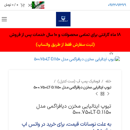
0
/
0
تومان
09123096379
18 ماه گارانتی برای تمامی محصولات و 10 سال خدمات پس از فروش
(ثبت سفارش فقط از طریق واتساپ)
برای بزرگنمایی کلیک کنید
خانه
اتوماتیک پمپ آب (ست کنترل)
تیوپ ایتالیایی مخزن دیافراگمی مدل 500.750LT-D.1150
تیوپ ایتالیایی مخزن دیافراگمی مدل
500.750LT-D.1150
به علت نوسانات قیمت، برای خرید در واتس اپ