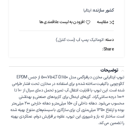
کشور سازنده
: ایتالیا
مقایسه
افزودن به لیست علاقمندی ها
دسته:
اتوماتیک پمپ آب (ست کنترل)
Share:
توضیحات
تیوپ ایتالیایی مخزن دیافراگمی مدل 500.750LT-D.1150 از جنس EPDM
کائوچویی باکیفیت ساخته شده و برای استفاده در مخازن تحت فشار طراحی
شده است. این تیوپ با قابلیت انتقال آب تمیز و تحمل دمای سیال از -10 تا
+100 درجه سانتی‌گراد، گزینه‌ای ایده‌آل برای کاربردهای صنعتی و بهداشتی
محسوب می‌شود. دهانه داخلی آن 150 میلی‌متر و دهانه خارجی 200 میلی‌متر
بوده و ارتفاع 1350 میلی‌متری آن برای سازگاری با سیستم‌های متنوع بهینه شده
است. ساختار ته باز و شیپوری این تیوپ، علاوه بر افزایش دوام، عملکردی بهینه
را تضمین می‌کند.