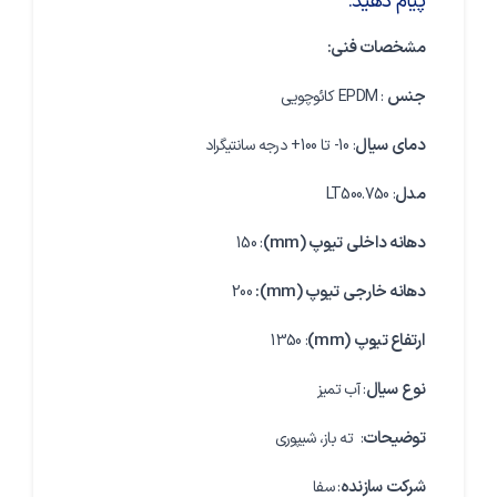
پیام دهید.
مشخصات فنی
:
جنس
: EPDM کائوچویی
دمای سیال
: 10- تا 100+ درجه سانتیگراد
مدل
: LT500.750
دهانه داخلی تیوپ
(mm)
: 150
دهانه خارجی تیوپ
(mm)
:
200
ارتفاع تیوپ
(mm)
: 1350
نوع سیال
: آب تمیز
توضیحات
: ته باز، شیپوری
شرکت سازنده
: سفا