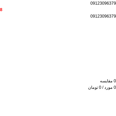
09123096379
18 ماه گارانتی برای تمامی محصول
09123096379
0
مقایسه
0
مورد
/
0
تومان