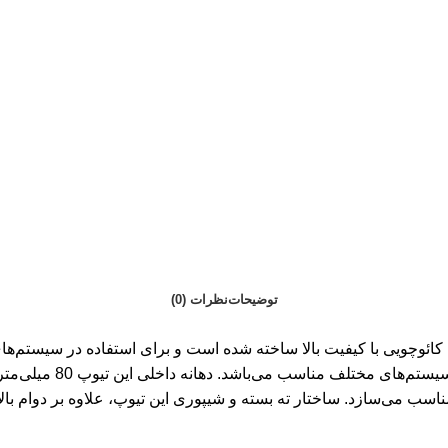
توضیحات
نظرات (0)
تیوپ ایتالیایی مخزن دیافراگمی مدل 80.100LT-D.80 از جنس EPDM کائوچویی با کیفیت بالا ساخته شد
اسب می‌سازد. ساختار ته بسته و شیپوری این تیوپ، علاوه بر دوام بالا،