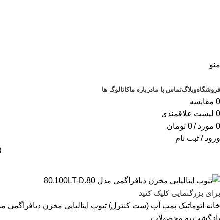
منو
دسته‌بندی‌ها
فروشگاه
وبلاگ
تماس با ما
درباره ما
کاتالوگ ها
0
مقایسه
0
لیست علاقمندی
0
مورد
/
0
تومان
ورود / ثبت نام
18 ماه گار
برای بزرگنمایی کلیک کنید
خانه
اتوماتیک پمپ آب (ست کنترل)
تیوپ ایتالیایی مخزن دیافراگمی مدل 00LT-D.80
بازگشت به محصولات