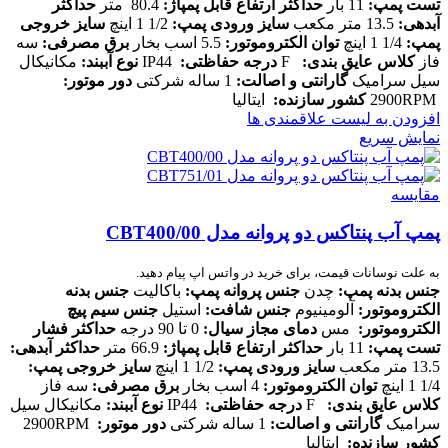
تست پمپ:
11 بار
حداکثر ارتفاع قابل پمپاژ:
80.4 متر
حداکثر
آبدهی:
13.5 متر مکعب
سایز ورودی پمپ:
1/2 1 اینچ
سایز خروجی
پمپ:
1/4 1 اینچ
توان الکتروموتور:
5.5 اسب بخار
برق مصرفی:
سه
فاز
کلاس عایق بندی:
F
درجه حفاظتی:
IP44
نوع آببند:
مکانیکال
سیل سرامیک
گارانتی و اصالت:
1 ساله شرکتی
دور موتور:
2900RPM
کشور سازنده:
ایتالیا
افزودن به لیست علاقمندی ها
نمایش سریع
مقایسه
پمپ آب پنتاکس دو پروانه مدل CBT400/00
به علت نوسانات قیمت، برای خرید در واتس اپ پیام دهید.
جنس بدنه پمپ:
چدن
جنس پروانه پمپ:
باکالیت
جنس بدنه
الکتروموتور:
آلومینیوم
جنس شافت:
استیل
جنس سیم پیچ
الکتروموتور:
مس
دمای مجاز سیال:
0 تا 90 درجه
حداکثر فشار
تست پمپ:
11 بار
حداکثر ارتفاع قابل پمپاژ:
66.9 متر
حداکثر آبدهی:
13.5 متر مکعب
سایز ورودی پمپ:
1/2 1 اینچ
سایز خروجی پمپ:
1/4 1 اینچ
توان الکتروموتور:
4 اسب بخار
برق مصرفی:
سه فاز
کلاس عایق بندی:
F
درجه حفاظتی:
IP44
نوع آببند:
مکانیکال سیل
سرامیک
گارانتی و اصالت:
1 ساله شرکتی
دور موتور:
2900RPM
کشور سازنده:
ایتالیا