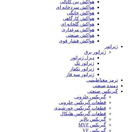
هواکش بین کانالی
هواکش سردخانه ای
هواکش خانگی
هواکش کارگاهی
هواکش گلخانه ای
هواکش مرغداری
هواکش صنعتی
هواکش فشار قوی
ژنراتور
ژنراتور برق
دیزل ژنراتور
ژنراتور تک
ژنراتور تکفاز
ژنراتور سه فاز
ترمز مغناطیسی
دمنده صنعتی
گیربکس صنعتی
گیربکس حلزونی
قطعات گيربکس حلزونی
قطعات گيربکس خورشيدی
قطعات گیربکس هلیکال
گيربکس بالابر
گیربکس MVF
گیربکس VF