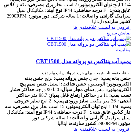
1/4 1 اینچ
توان الکتروموتور
:
2 اسب بخار
برق مصرفی
:
تکفاز
کلاس
عایق بندی
:
F
درجه حفاظتی
:
IP44
نوع آببند
:
مکانیکال سیل
سرامیک
گارانتی و اصالت
:
1 ساله شرکتی
دور موتور
:
2900RPM
کشور سازنده
:
ایتالیا
افزودن به لیست علاقمندی ها
نمایش سریع
مقایسه
پمپ آب پنتاکس دو پروانه مدل CBT1500
به علت نوسانات قیمت، برای خرید در واتس اپ پیام دهید.
جنس بدنه پمپ
:
چدن
جنس پروانه پمپ
:
برنج
جنس بدنه
الکتروموتور
:
آلومینیوم
جنس شافت
:
استیل
جنس سیم پیچ
الکتروموتور
:
مس
دمای مجاز سیال
:
0 تا 90 درجه
حداکثر فشار
تست پمپ
:
11 بار
حداکثر ارتفاع قابل پمپاژ
:
98.7 متر
حداکثر
آبدهی
:
36 متر مکعب
سایز ورودی پمپ
:
2 اینچ
سایز خروجی
پمپ
:
1/4 1 اینچ
توان الکتروموتور
:
15 اسب بخار
برق مصرفی
:
سه
فاز
کلاس عایق بندی
:
F
درجه حفاظتی
:
IP44
نوع آببند
:
مکانیکال
سیل سرامیک
گارانتی و اصالت
:
1 ساله شرکتی
دور
موتور
:
2900RPM
کشور سازنده
:
ایتالیا
افزودن به لیست علاقمندی ها