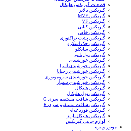
قطعات گیربکس هلیکال
گيربکس بالابر
گیربکس MVF
گیربکس VF
گیربکس کتابی
گیربکس خاص
گیربکس پشت تراکتوری
گیربکس جک اسکرو
گیربکس سایکلو
گیربکس واریاتور
گیربکس خورشیدی
گیربکس خورشیدی آسیا
گیربکس خورشیدی رجیانا
گیربکس خورشیدی سروموتوری
گیربکس خورشیدی شهباز
گیربکس هلیکال
گیربکس بول هلیکال
گیربکس شافت مستقیم سری G
گیربکس شافت مستقیم سری R
گیربکس قورباغه‌ای
گیربکس هلیکال آویز
لوازم جانبی گیربکس
موتور ویبره