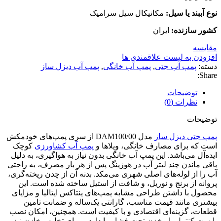
نوع آببند یا سیل:
مکانیکال سیل سرامیک
کشور سازنده:
ایران
مقایسه
افزودن به لیست علاقمندی ها
دسته:
پمپ آب جتی
,
پمپ آب خانگی
,
پمپ آب دیزل ساز
Share:
توضیحات
نظرات (0)
توضیحات
پمپ جتی دیزل ساز
مدل DAM100/00 از سری پمپ‌های خودمکش
است که برای مصارف خانگی، ویلاها و
پمپ آب کشاورزی
کوچک
ایده‌آل می‌باشد. این پمپ آب خانگی بدون نیاز به هواگیری، به دلیل
باقی ماندن چند لیتر آب در هوزینگ پس از هر بار مصرف، به راحتی
آب را از لوله‌های اصلی شهری می‌مکد. بدنه آن از چدن ریخته‌گری،
پروانه از برنج و نوریل، و شافت از استیل ساخته شده است. این
محصول با داشتن طراحی مشابه پمپ‌های پنتاکس ایتالیا و مزایای
بیشتری مانند قیمت مناسب، گارانتی یک‌ساله و ضمانت تامین
قطعات، گزینه‌ای اقتصادی و با کیفیت است. همچنین، امکان نصب
با ست کنترل یا مخزن تحت فشار را دارد و برای تخلیه مخازن نیز