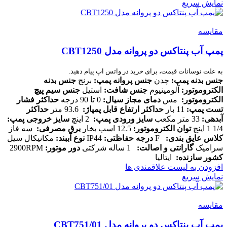
نمایش سریع
مقایسه
پمپ آب پنتاکس دو پروانه مدل CBT1250
به علت نوسانات قیمت، برای خرید در واتس اپ پیام دهید.
جنس بدنه پمپ
:
چدن
جنس پروانه پمپ
:
برنج
جنس بدنه
الکتروموتور
:
آلومینیوم
جنس شافت
:
استیل
جنس سیم پیچ
الکتروموتور
:
مس
دمای مجاز سیال
:
0 تا 90 درجه
حداکثر فشار
تست پمپ
:
11 بار
حداکثر ارتفاع قابل پمپاژ
:
93.6 متر
حداکثر
آبدهی
:
33 متر مکعب
سایز ورودی پمپ
:
2 اینچ
سایز خروجی پمپ
:
1/4 1 اینچ
توان الکتروموتور
:
12.5 اسب بخار
برق مصرفی
:
سه فاز
کلاس عایق بندی
:
F
درجه حفاظتی
:
IP44
نوع آببند
:
مکانیکال سیل
سرامیک
گارانتی و اصالت
:
1 ساله شرکتی
دور موتور
:
2900RPM
کشور سازنده
:
ایتالیا
افزودن به لیست علاقمندی ها
نمایش سریع
مقایسه
پمپ آب پنتاکس دو پروانه مدل CBT751/01