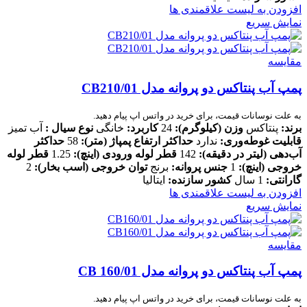
افزودن به لیست علاقمندی ها
نمایش سریع
مقایسه
پمپ آب پنتاکس دو پروانه مدل CB210/01
به علت نوسانات قیمت، برای خرید در واتس اپ پیام دهید.
برند:
پنتاکس
وزن (کیلوگرم):
24
کاربرد:
خانگی
نوع سیال
:
آب تمیز
قابلیت غوطه‌وری:
ندارد
حداکثر ارتفاع پمپاژ (متر):
58
حداکثر
آب‌دهی (لیتر در دقیقه)
:
142
قطر لوله ورودی (اینچ)
:
1.25
قطر لوله
خروجی (اینچ):
1
جنس پروانه:
برنج
توان خروجی (اسب بخار):
2
گارانتی:
1 سال
کشور سازنده:
ایتالیا
افزودن به لیست علاقمندی ها
نمایش سریع
مقایسه
پمپ آب پنتاکس دو پروانه مدل CB 160/01
به علت نوسانات قیمت، برای خرید در واتس اپ پیام دهید.