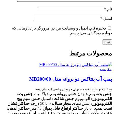
نام
*
ایمیل
*
ذخیره نام، ایمیل و وبسایت من در مرورگر برای زمانی که
دوباره دیدگاهی می‌نویسم.
محصولات مرتبط
مقایسه
پمپ آب پنتاکس دو پروانه مدل MB200/00
به علت نوسانات قیمت، برای خرید در واتس اپ پیام دهید.
جنس بدنه پمپ
:
چدن
جنس پروانه پمپ
:
باکالیت
جنس بدنه
الکتروموتور
:
آلومینیوم
جنس شافت
:
استیل
جنس سیم پیچ
الکتروموتور
:
مس
دمای مجاز سیال
:
0 تا 50 درجه
حداکثر فشار
تست پمپ
:
8 بار
حداکثر ارتفاع قابل پمپاژ
:
43 متر
حداکثر آبدهی
:
9.6 متر مکعب
سایز ورودی پمپ
:
1/2 1 اینچ
سایز خروجی پمپ
: