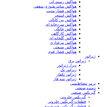
هواکش رستورانی
هواکش سانتریفیوژی سقفی
هواکش فشار مثبت
هواکش استخر
هواکش بین کانالی
هواکش سردخانه ای
هواکش خانگی
هواکش کارگاهی
هواکش گلخانه ای
هواکش مرغداری
هواکش صنعتی
هواکش فشار قوی
ژنراتور
ژنراتور برق
دیزل ژنراتور
ژنراتور تک
ژنراتور تکفاز
ژنراتور سه فاز
ترمز مغناطیسی
دمنده صنعتی
گیربکس صنعتی
گیربکس حلزونی
قطعات گيربکس حلزونی
قطعات گيربکس خورشيدی