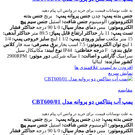
به علت نوسانات قیمت، برای خرید در واتس اپ پیام دهید.
جنس بدنه پمپ:
چدن
جنس پروانه پمپ:
برنج
جنس بدنه
الکتروموتور:
آلومینیوم
جنس شافت:
استیل
جنس سیم پیچ
الکتروموتور:
مس
دمای مجاز سیال:
0 تا 90 درجه
حداکثر فشار
تست پمپ:
11 بار
حداکثر ارتفاع قابل پمپاژ:
89.5 متر
حداکثر آبدهی:
15 متر مکعب
سایز ورودی پمپ:
1/2 1 اینچ
سایز خروجی پمپ:
1/4
1 اینچ
توان الکتروموتور:
7.5 اسب بخار
برق مصرفی:
سه فاز
کلاس
عایق بندی:
F
درجه حفاظتی:
IP44
نوع آببند:
مکانیکال سیل
سرامیک
گارانتی و اصالت:
1 ساله شرکتی
دور موتور:
2900RPM
کشور سازنده:
ایتالیا
افزودن به لیست علاقمندی ها
نمایش سریع
مقایسه
پمپ آب پنتاکس دو پروانه مدل CBT600/01
به علت نوسانات قیمت، برای خرید در واتس اپ پیام دهید.
جنس بدنه پمپ:
چدن
جنس پروانه پمپ:
برنج
جنس بدنه
الکتروموتور:
آلومینیوم
جنس شافت:
استیل
جنس سیم پیچ
الکتروموتور:
مس
دمای مجاز سیال:
0 تا 90 درجه
حداکثر فشار