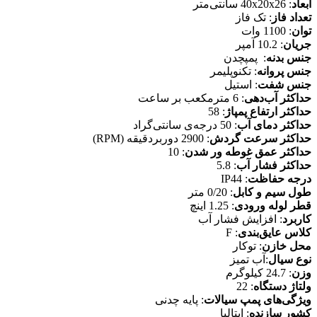
ابعاد
: 40x20x26 سانتی‌متر
تعداد فاز
: تک فاز
توان
: 1100 وات
جریان
: 10.2 آمپر
جنس بدنه
: پمپچدن
جنس پروانه
: تکنوپلیمر
جنس شفت
: استیل
حداکثر آب‌دهی
: 6 مترمکعب بر ساعت
حداکثر ارتفاع پمپاژ
: 58
حداکثر دمای آب
: 50 درجه‌‎ی سانتی‌گراد
حداکثر سرعت گردش
: 2900 دوربردقیقه (RPM)
حداکثر عمق غوطه ور شدن
: 10
حداکثر فشار آب
: 5.8
درجه حفاظت
: IP44
طول سیم و کابل
: 0/20 متر
قطر لوله ورودی
: 1.25 اینچ
کاربرد
: افزایش فشار آب
کلاس عایق‌بندی
: F
محل خازن
: توکار
نوع سیال
:آب تمیز
وزن
: 24.7 کیلوگرم
ولتاژ دستگاه
: 22
ویژگی‌های پمپ سیالات
: پایه چدنی
کشور سازنده
: ایتالیا