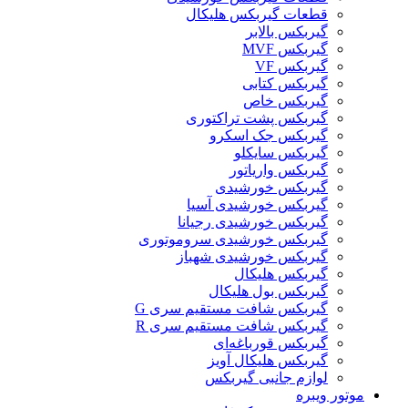
قطعات گیربکس هلیکال
گيربکس بالابر
گیربکس MVF
گیربکس VF
گیربکس کتابی
گیربکس خاص
گیربکس پشت تراکتوری
گیربکس جک اسکرو
گیربکس سایکلو
گیربکس واریاتور
گیربکس خورشیدی
گیربکس خورشیدی آسیا
گیربکس خورشیدی رجیانا
گیربکس خورشیدی سروموتوری
گیربکس خورشیدی شهباز
گیربکس هلیکال
گیربکس بول هلیکال
گیربکس شافت مستقیم سری G
گیربکس شافت مستقیم سری R
گیربکس قورباغه‌ای
گیربکس هلیکال آویز
لوازم جانبی گیربکس
موتور ویبره