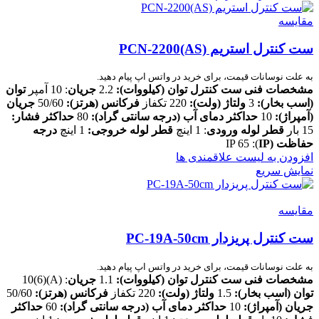
مقایسه
ست کنترل استریم PCN-2200(AS)
به علت نوسانات قیمت، برای خرید در واتس اپ پیام دهید.
مشخصات فنی ست کنترل
توان (کیلووات):
2.2
جریان
: 10 آمپر
توان
(اسب بخار):
3
ولتاژ (ولت):
220 تکفاز
فرکانس (هرتز):
50/60
جریان
(آمپراژ):
10
حداکثر دمای آب (درجه سانتی گراد):
80
حداکثر فشار:
15 بار
قطر لوله ورودی
: 1 اینچ
قطر لوله خروجی:
1 اینچ
درجه
حفاظت
(IP
): IP 65
افزودن به لیست علاقمندی ها
نمایش سریع
مقایسه
ست کنترل پریزدار PC-19A-50cm
به علت نوسانات قیمت، برای خرید در واتس اپ پیام دهید.
مشخصات فنی ست کنترل
توان (کیلووات):
1.1
جریان
: (A)(6)10
توان (اسب بخار):
1.5
ولتاژ (ولت):
220 تکفاز
فرکانس (هرتز):
50/60
جریان (آمپراژ):
10
حداکثر دمای آب (درجه سانتی گراد):
60
حداکثر