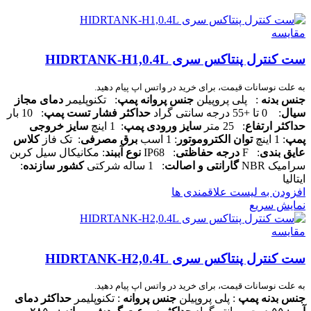
مقایسه
ست کنترل پنتاکس سری HIDRTANK-H1,0.4L
به علت نوسانات قیمت، برای خرید در واتس اپ پیام دهید.
جنس بدنه
: پلی پروپیلن
جنس پروانه پمپ
: تکنوپلیمر
دمای مجاز
سیال
: 0 تا +55 درجه سانتی گراد
حداکثر فشار تست پمپ
: 10 بار
حداکثر ارتفاع
: 25 متر
سایز ورودی پمپ
: 1 اینچ
سایز خروجی
پمپ
: 1 اینچ
توان الکتروموتور
: 1 اسب
برق مصرفی
: تک فاز
کلاس
عایق بندی
: F
درجه حفاظتی
: IP68
نوع آببند
: مکانیکال سیل کربن
سرامیک NBR
گارانتی و اصالت
: 1 ساله شرکتی
کشور سازنده
:
ایتالیا
افزودن به لیست علاقمندی ها
نمایش سریع
مقایسه
ست کنترل پنتاکس سری HIDRTANK-H2,0.4L
به علت نوسانات قیمت، برای خرید در واتس اپ پیام دهید.
جنس بدنه پمپ
: پلی پروپیلن
جنس پروانه
: تکنوپلیمر
حداکثر دمای