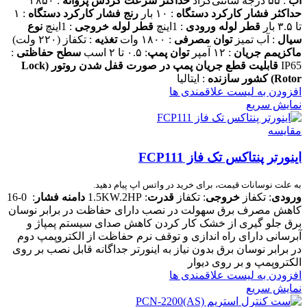
آب
: ۵۵ درجه سانتی‌گراد
حداکثر سرعت گردش پروانه
: ۲۸۵۰
حداکثر فشار کارکرد دستگاه
: ۱۰ بار
رنج فشار کارکرد دستگاه
: ۱
تا ۳.۵ بار
قطر لوله ورودی
: 1اینچ
قطر لوله خروجی
: 1اینچ
نوع
سیال
: آب تمیز
توان مصرفی
: ۱۸۰۰ وات
تغذیه
: تکفاز (۲۲۰ ولت)
ماکزیمم جریان
: ۱۲ آمپر
توان پمپ
: ۰.۵ تا ۲ اسب
سطح حفاظتی
:
IP65
قابلیت قطع جریان پمپ در صورت قفل شدن روتور (Lock
Rotor)
کشور سازنده
: ایتالیا
افزودن به لیست علاقمندی ها
نمایش سریع
مقایسه
اینورتر پنتاکس تک فاز FCP111
به علت نوسانات قیمت، برای خرید در واتس اپ پیام دهید.
ورودی
: تکفاز
خروجی
: تکفاز
قدرت
: 1.5KW.2HP
دامنه فشار
: 0-16
کاهش مصرف برق سهولت در نصب دارای حفاظت در برابر نوسان
برق جلو گیری از خشک کار کردن کاهش صدای سیستم پمپاژ و
آبرسانی دارای راه اندازی و توقف نرم حفاظت از الکتروپمپ دوم
در برابر نوسان برق بدون نیاز به اینورتر جداگانه قابل نصب بر روی
الکتروپمپ و بر روی دیوار
افزودن به لیست علاقمندی ها
نمایش سریع