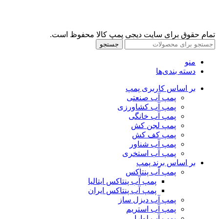
تمام حقوق برای سایت دیجی پمپ کالا محفوظ است.
جستجو
منو
دسته بندی‌ها
بر اساس کاربری پمپ
پمپ آب صنعتی
پمپ آب کشاورزی
پمپ آب خانگی
پمپ لجن کش
پمپ کف کش
پمپ آب شناور
پمپ آب استخری
بر اساس برند پمپ
پمپ آب پنتاکس
پمپ آب پنتاکس ایتالیا
پمپ آب پنتاکس ایران
پمپ آب دیزل ساز
پمپ آب استریم
پمپ آب لوارا