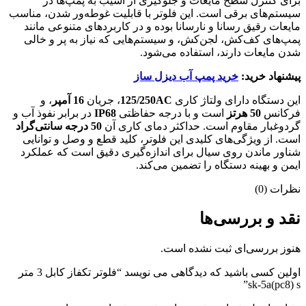
برای کنترل سطح مایعات و جلوگیری از آسیب به پمپ‌ها در
سیستم‌های برقی است. این فلوتر با قابلیت غوطه‌ور شدن، مناسب
مایعات رقیق رسانا و نارسانا بوده و در کاربردهای متنوعی مانند
پمپ‌های کف‌کش، لجن‌کش، و سیستم‌هایی که نیاز به پر و خالی
شدن مایعات دارند، استفاده می‌شود.
پیشنهاد خرید:
خرید پمپ آب دیزل ساز
این دستگاه دارای ولتاژ کاری
125/250AC
، جریان
16 آمپر
، و
فرکانس
50 هرتز
است و با درجه حفاظتی
IP68
در برابر نفوذ آب و
گردوغبار مقاوم است. حداکثر دمای کاری آن
50 درجه سانتی‌گراد
است. از ویژگی‌های کلیدی این فلوتر، کلید قطع و وصل و توانایی
شناور ماندن روی سیال برای اندازه‌گیری دقیق است که عملکرد
ایمن و بهینه دستگاه را تضمین می‌کند.
نظرات (0)
نقد و بررسی‌ها
هنوز بررسی‌ای ثبت نشده است.
اولین کسی باشید که دیدگاهی می نویسد “فلوتر تکفاز کابل 3 متر
sk-5a(pc8) s”