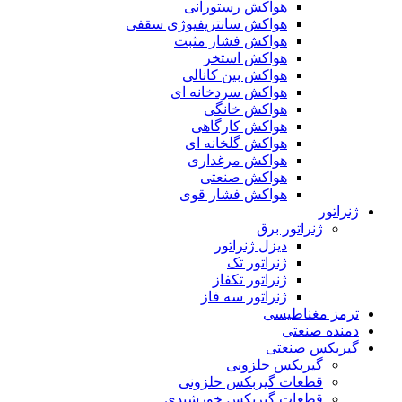
هواکش رستورانی
هواکش سانتریفیوژی سقفی
هواکش فشار مثبت
هواکش استخر
هواکش بین کانالی
هواکش سردخانه ای
هواکش خانگی
هواکش کارگاهی
هواکش گلخانه ای
هواکش مرغداری
هواکش صنعتی
هواکش فشار قوی
ژنراتور
ژنراتور برق
دیزل ژنراتور
ژنراتور تک
ژنراتور تکفاز
ژنراتور سه فاز
ترمز مغناطیسی
دمنده صنعتی
گیربکس صنعتی
گیربکس حلزونی
قطعات گيربکس حلزونی
قطعات گيربکس خورشيدی