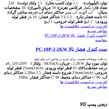
توان (کیلووات)
:
1.1
توان (اسب بخار)
:
1.5
ولتاژ (ولت)
:
220
تعداد فاز
:
تکفاز
فرکانس (هرتز)
:
50
جریان (آمپراژ)
:
10
مشخصات
سیال
:
آب آلوده, آب تمیز
حداکثر دمای آب (درجه سانتی گراد)
:
60
دامنه فشار (بار)
:
1.5 تا 3
حداکثر فشار
:
10 بار
قطر لوله
ورودی
:
1 اینچ
قطر لوله خروجی:
1 اینچ
افزودن به لیست علاقمندی ها
نمایش سریع
مقایسه
ست کنترل فشار بالا PC-10P-2-2KW
به علت نوسانات قیمت، برای خرید در واتس اپ پیام دهید.
توان مورد نیاز
2.2KW :
جریان
(A)(16)30 :
ولتا
ژ
:1 ph_110-220V
درجه حفاظت
(IP)
:
65
قطر لوله ورودی
: (1inch)25mm
قطر لوله
خروجی
: 25mm(1inch)
شروع دامنه فشار
: 1.5-2.2Bar
حداکثر دمای
آب
: 60°C
حداکثر دمای محیط
: 40°C
حداکثر فشار
: 10Bar
افزودن به لیست علاقمندی ها
نمایش سریع
دیجی پمپ کالا