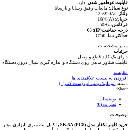
قابلیت غوطه‌ور شدن
: دارد
نوع سیال
: مایعات رقیق رسانا و نارسانا
ولتاژ
:125/250AC
جریان
: (A)(4)16
فرکانس
: 50Hz
درجه حفاظت(IP)
: 68
حداکثر دما
: 50°C
سایر مشخصات
جزئیات
دارای یک کلید قطع و وصل
قابلیت شناور ماندن روی دستگاه و اندازه گیری سیال درون دستگاه
مقایسه
افزودن به لیست علاقمندی ها
دسته:
اتوماتیک پمپ آب (ست کنترل)
Share:
توضیحات
نظرات (0)
توضیحات
خرید فلوتر تکفاز مدل SK-5A (PC8)
با کابل سه متری، ابزاری مؤثر