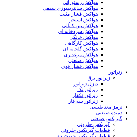
هواکش رستورانی
هواکش سانتریفیوژی سقفی
هواکش فشار مثبت
هواکش استخر
هواکش بین کانالی
هواکش سردخانه ای
هواکش خانگی
هواکش کارگاهی
هواکش گلخانه ای
هواکش مرغداری
هواکش صنعتی
هواکش فشار قوی
ژنراتور
ژنراتور برق
دیزل ژنراتور
ژنراتور تک
ژنراتور تکفاز
ژنراتور سه فاز
ترمز مغناطیسی
دمنده صنعتی
گیربکس صنعتی
گیربکس حلزونی
قطعات گيربکس حلزونی
قطعات گيربکس خورشيدی