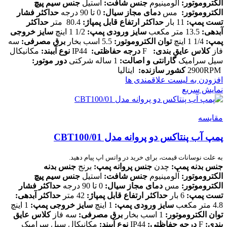
الکتروموتور:
آلومینیوم
جنس شافت:
استیل
جنس سیم پیچ
الکتروموتور:
مس
دمای مجاز سیال:
0 تا 90 درجه
حداکثر فشار
تست پمپ:
11 بار
حداکثر ارتفاع قابل پمپاژ:
80.4 متر
حداکثر
آبدهی:
13.5 متر مکعب
سایز ورودی پمپ:
1/2 1 اینچ
سایز خروجی
پمپ:
1/4 1 اینچ
توان الکتروموتور:
5.5 اسب بخار
برق مصرفی:
سه
فاز
کلاس عایق بندی:
F
درجه حفاظتی:
IP44
نوع آببند:
مکانیکال
سیل سرامیک
گارانتی و اصالت:
1 ساله شرکتی
دور موتور:
2900RPM
کشور سازنده:
ایتالیا
افزودن به لیست علاقمندی ها
نمایش سریع
مقایسه
پمپ آب پنتاکس دو پروانه مدل CBT100/01
به علت نوسانات قیمت، برای خرید در واتس اپ پیام دهید.
جنس بدنه پمپ
:
چدن
جنس پروانه پمپ
:
برنج
جنس بدنه
الکتروموتور
:
آلومینیوم
جنس شافت
:
استیل
جنس سیم پیچ
الکتروموتور
:
مس
دمای مجاز سیال
:
0 تا 90 درجه
حداکثر فشار
تست پمپ
:
6 بار
حداکثر ارتفاع قابل پمپاژ
:
42 متر
حداکثر آبدهی
:
4.8 متر مکعب
سایز ورودی پمپ
:
1 اینچ
سایز خروجی پمپ
:
1 اینچ
توان الکتروموتور
:
1 اسب بخار
برق مصرفی
:
سه فاز
کلاس عایق
بندی
:
F
درجه حفاظتی
:
IP44
نوع آببند
:
مکانیکال سیل سرامیک