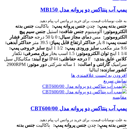
پمپ آب پنتاکس دو پروانه مدل MB150
به علت نوسانات قیمت، برای خرید در واتس اپ پیام دهید.
جنس بدنه پمپ
:
چدن
جنس پروانه پمپ
:
باکالیت
جنس بدنه
الکتروموتور
:
آلومینیوم
جنس شافت
:
استیل
جنس سیم پیچ
الکتروموتور
:
مس
دمای مجاز سیال
:
0 تا 50 درجه
حداکثر فشار
تست پمپ
:
8 بار
حداکثر ارتفاع قابل پمپاژ
:
39.5 متر
حداکثر آبدهی
:
9.6 متر مکعب
سایز ورودی پمپ
:
1/2 1 اینچ
سایز خروجی پمپ
:
1/4 1 اینچ
توان الکتروموتور
:
1.5 اسب بخار
برق مصرفی
:
تکفاز
کلاس عایق بندی
:
F
درجه حفاظتی
:
IP44
نوع آببند
:
مکانیکال سیل
سرامیک
گارانتی و اصالت
:
1 ساله شرکتی
دور موتور
:
2900RPM
کشور سازنده
:
ایتالیا
افزودن به لیست علاقمندی ها
نمایش سریع
مقایسه
پمپ آب پنتاکس دو پروانه مدل CBT600/00
به علت نوسانات قیمت، برای خرید در واتس اپ پیام دهید.
جنس بدنه پمپ:
چدن
جنس پروانه پمپ:
باکالیت
جنس بدنه