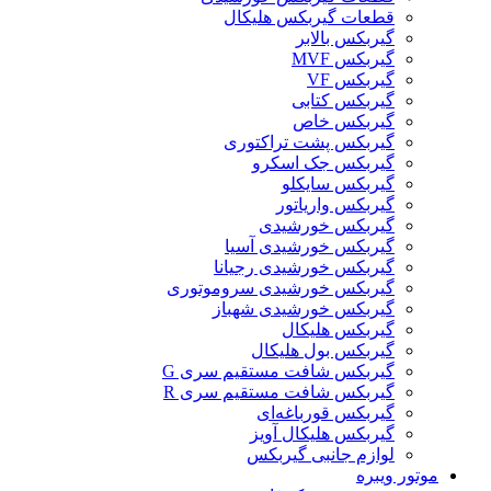
قطعات گیربکس هلیکال
گيربکس بالابر
گیربکس MVF
گیربکس VF
گیربکس کتابی
گیربکس خاص
گیربکس پشت تراکتوری
گیربکس جک اسکرو
گیربکس سایکلو
گیربکس واریاتور
گیربکس خورشیدی
گیربکس خورشیدی آسیا
گیربکس خورشیدی رجیانا
گیربکس خورشیدی سروموتوری
گیربکس خورشیدی شهباز
گیربکس هلیکال
گیربکس بول هلیکال
گیربکس شافت مستقیم سری G
گیربکس شافت مستقیم سری R
گیربکس قورباغه‌ای
گیربکس هلیکال آویز
لوازم جانبی گیربکس
موتور ویبره