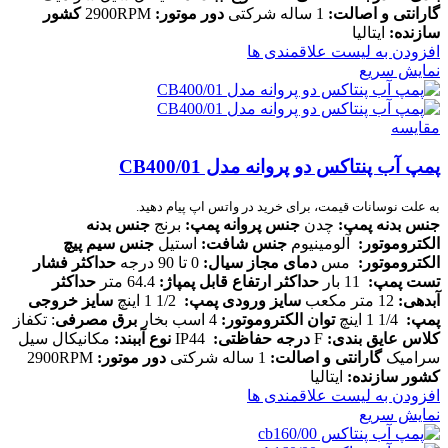
گارانتی و اصالت
:
1 ساله شرکتی
دور موتور
:
2900RPM
کشور
سازنده
:
ایتالیا
افزودن به لیست علاقمندی ها
نمایش سریع
مقایسه
پمپ آب پنتاکس دو پروانه مدل CB400/01
به علت نوسانات قیمت، برای خرید در واتس اپ پیام دهید.
جنس بدنه پمپ
:
چدن
جنس پروانه پمپ
:
برنج
جنس بدنه
الکتروموتور
:
آلومینیوم
جنس شافت
:
استیل
جنس سیم پیچ
الکتروموتور
:
مس
دمای مجاز سیال
:
0 تا 90 درجه
حداکثر فشار
تست پمپ
:
11 بار
حداکثر ارتفاع قابل پمپاژ
:
64.4 متر
حداکثر
آبدهی
:
12 متر مکعب
سایز ورودی پمپ
:
1/2 1 اینچ
سایز خروجی
پمپ
:
1/4 1 اینچ
توان الکتروموتور
:
4 اسب بخار
برق مصرفی
: تکفاز
کلاس عایق بندی
:
F
درجه حفاظتی
:
IP44
نوع آببند
:
مکانیکال سیل
سرامیک
گارانتی و اصالت
:
1 ساله شرکتی
دور موتور
:
2900RPM
کشور سازنده
:
ایتالیا
افزودن به لیست علاقمندی ها
نمایش سریع