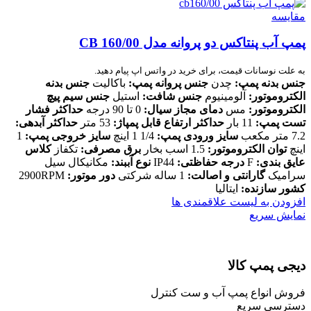
مقایسه
پمپ آب پنتاکس دو پروانه مدل CB 160/00
به علت نوسانات قیمت، برای خرید در واتس اپ پیام دهید.
جنس بدنه پمپ:
چدن
جنس پروانه پمپ:
باکالیت
جنس بدنه
الکتروموتور:
آلومینیوم
جنس شافت:
استیل
جنس سیم پیچ
الکتروموتور:
مس
دمای مجاز سیال:
0 تا 90 درجه
حداکثر فشار
تست پمپ:
11 بار
حداکثر ارتفاع قابل پمپاژ:
53 متر
حداکثر آبدهی:
7.2 متر مکعب
سایز ورودی پمپ:
1/4 1 اینچ
سایز خروجی پمپ:
1
اینچ
توان الکتروموتور:
1.5 اسب بخار
برق مصرفی:
تکفاز
کلاس
عایق بندی:
F
درجه حفاظتی:
IP44
نوع آببند:
مکانیکال سیل
سرامیک
گارانتی و اصالت:
1 ساله شرکتی
دور موتور:
2900RPM
کشور سازنده:
ایتالیا
افزودن به لیست علاقمندی ها
نمایش سریع
دیجی پمپ کالا
فروش انواع پمپ آب و ست کنترل
دسترسی سریع