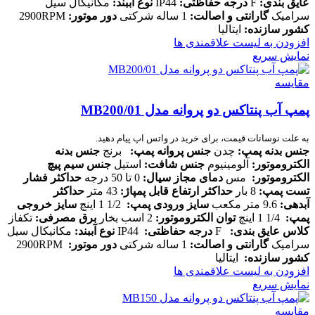
عایق بندی
:
F
درجه حفاظتی
:
IP44
نوع آببند
:
مکانیکال سیل
سرامیک
گارانتی و اصالت
:
1 ساله شرکتی
دور موتور
:
2900RPM
کشور سازنده
:
ایتالیا
افزودن به لیست علاقمندی ها
نمایش سریع
مقایسه
پمپ آب پنتاکس دو پروانه مدل MB200/01
به علت نوسانات قیمت، برای خرید در واتس اپ پیام دهید.
جنس بدنه پمپ
:
چدن
جنس پروانه پمپ
:
برنج
جنس بدنه
الکتروموتور
:
آلومینیوم
جنس شافت
:
استیل
جنس سیم پیچ
الکتروموتور
:
مس
دمای مجاز سیال
:
0 تا 50 درجه
حداکثر فشار
تست پمپ
:
8 بار
حداکثر ارتفاع قابل پمپاژ
:
43 متر
حداکثر
آبدهی
:
9.6 متر مکعب
سایز ورودی پمپ
:
1/2 1 اینچ
سایز خروجی
پمپ
:
1/4 1 اینچ
توان الکتروموتور
:
2 اسب بخار
برق مصرفی
:
تکفاز
کلاس عایق بندی
:
F
درجه حفاظتی
:
IP44
نوع آببند
:
مکانیکال سیل
سرامیک
گارانتی و اصالت
:
1 ساله شرکتی
دور موتور
:
2900RPM
کشور سازنده
:
ایتالیا
افزودن به لیست علاقمندی ها
نمایش سریع
مقایسه