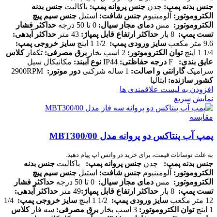
جنس بدنه پمپ
:
چدن
جنس پروانه پمپ
:
باکالیت
جنس بدنه
الکتروموتور
:
آلومینیوم
جنس شافت
:
استیل
جنس سیم پیچ
الکتروموتور
:
مس
دمای مجاز سیال
:
0 تا 50 درجه
حداکثر فشار
تست پمپ
:
8 بار
حداکثر ارتفاع قابل پمپاژ
:
43 متر
حداکثر آبدهی
:
9.6 متر مکعب
سایز ورودی پمپ
:
1/2 1 اینچ
سایز خروجی پمپ
:
1/4 1 اینچ
توان الکتروموتور
:
2 اسب بخار
برق مصرفی
:
تکفاز
کلاس
عایق بندی
:
F
درجه حفاظتی
:
IP44
نوع آببند
:
مکانیکال سیل
سرامیک
گارانتی و اصالت
:
1 ساله شرکتی
دور موتور
:
2900RPM
کشور سازنده
:
ایتالیا
افزودن به لیست علاقمندی ها
نمایش سریع
مقایسه
پمپ آب پنتاکس دو پروانه مدل MBT300/00
به علت نوسانات قیمت، برای خرید در واتس اپ پیام دهید.
جنس بدنه پمپ
:
چدن
جنس پروانه پمپ
:
باکالیت
جنس بدنه
الکتروموتور
:
آلومینیوم
جنس شافت
:
استیل
جنس سیم پیچ
الکتروموتور
:
مس
دمای مجاز سیال
:
0 تا 50 درجه
حداکثر فشار
تست پمپ
:
8 بار
حداکثر ارتفاع قابل پمپاژ
:
49 متر
حداکثر آبدهی
:
12 متر مکعب
سایز ورودی پمپ
:
1/2 1 اینچ
سایز خروجی پمپ
:
1/4
1 اینچ
توان الکتروموتور
:
3 اسب بخار
برق مصرفی
:
سه فاز
کلاس