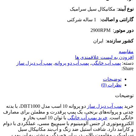
نوع آببند
: مکانیکال سیل سرامیک
گارانتی و اصالت
: 1 ساله شرکتی
دور موتور
: 2900RPM
کشور سازنده
: ایران
مقایسه
افزودن به لیست علاقمندی ها
دسته:
پمپ آب خانگی
,
پمپ آب دو پروانه
,
پمپ آب دیزل ساز
Share:
توضیحات
نظرات (0)
توضیحات
خرید
پمپ آب دیزل ساز
دو پروانه 10 اسب مدل DBT1000، با بدنه
چدنی و پروانه‌های برنجی، یک پمپ پرقدرت و مطمئن برای مصارف
خانگی است.
خرید پمپ آب خانگی
با توان 10 اسب بخار و
الکتروموتوری از جنس آلومینیوم با سیم‌پیچ مسی، عملکردی با دوام
و کارآمد دارد. شافت استیل ضد زنگ و آب‌بند مکانیکال سیل
سرامیکی، مقاومت بالایی در برابر خوردگی و نشتی به این پمپ