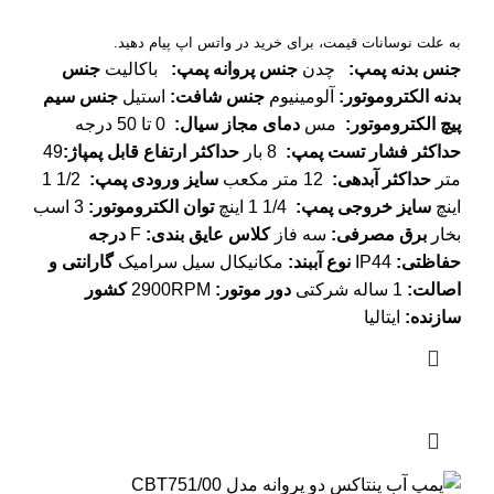
به علت نوسانات قیمت، برای خرید در واتس اپ پیام دهید.
جنس بدنه پمپ
:
چدن
جنس پروانه پمپ
:
باکالیت
جنس
بدنه الکتروموتور
:
آلومینیوم
جنس شافت
:
استیل
جنس سیم
پیچ الکتروموتور
:
مس
دمای مجاز سیال
:
0 تا 50 درجه
حداکثر فشار تست پمپ
:
8 بار
حداکثر ارتفاع قابل پمپاژ
:
49
متر
حداکثر آبدهی
:
12 متر مکعب
سایز ورودی پمپ
:
1/2 1
اینچ
سایز خروجی پمپ
:
1/4 1 اینچ
توان الکتروموتور
:
3 اسب
بخار
برق مصرفی
:
سه فاز
کلاس عایق بندی
:
F
درجه
حفاظتی
:
IP44
نوع آببند
:
مکانیکال سیل سرامیک
گارانتی و
اصالت
:
1 ساله شرکتی
دور موتور
:
2900RPM
کشور
سازنده
:
ایتالیا