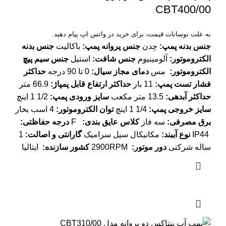
CBT400/00
به علت نوسانات قیمت، برای خرید در واتس اپ پیام دهید.
جنس بدنه پمپ:
چدن
جنس پروانه پمپ:
باکالیت
جنس بدنه
الکتروموتور:
آلومینیوم
جنس شافت:
استیل
جنس سیم پیچ
الکتروموتور:
مس
دمای مجاز سیال:
0 تا 90 درجه
حداکثر
فشار تست پمپ:
11 بار
حداکثر ارتفاع قابل پمپاژ:
66.9 متر
حداکثر آبدهی:
13.5 متر مکعب
سایز ورودی پمپ:
1/2 1 اینچ
سایز خروجی پمپ:
1/4 1 اینچ
توان الکتروموتور:
4 اسب بخار
برق مصرفی:
سه فاز
کلاس عایق بندی:
F
درجه حفاظتی:
IP44
نوع آببند:
مکانیکال سیل سرامیک
گارانتی و اصالت:
1
ساله شرکتی
دور موتور:
2900RPM
کشور سازنده:
ایتالیا