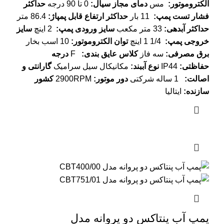
الکتروموتور
:
مس
دمای مجاز سیال
:
0 تا 90 درجه
حداکثر
فشار تست پمپ
:
11 بار
حداکثر ارتفاع قابل پمپاژ
:
86.4 متر
حداکثر آبدهی
:
33 متر مکعب
سایز ورودی پمپ
:
2 اینچ
سایز
خروجی پمپ
:
1/4 1 اینچ
توان الکتروموتور
:
10 اسب بخار
برق مصرفی
:
سه فاز
کلاس عایق بندی
:
F
درجه
حفاظتی
:
IP44
نوع آببند
:
مکانیکال سیل سرامیک
گارانتی و
اصالت
:
1 ساله شرکتی
دور موتور
:
2900RPM
کشور
سازنده
:
ایتالیا
پمپ آب پنتاکس دو پروانه مدل