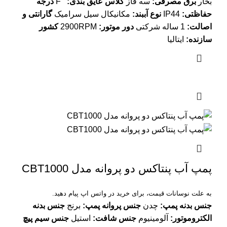
بخار
برق مصرفی
:
سه فاز
کلاس عایق بندی
:
F
درجه
حفاظتی
:
IP44
نوع آببند
:
مکانیکال سیل سرامیک
گارانتی و
اصالت
:
1 ساله شرکتی
دور موتور
:
2900RPM
کشور
سازنده
:
ایتالیا
پمپ آب پنتاکس دو پروانه مدل CBT1000
به علت نوسانات قیمت، برای خرید در واتس اپ پیام دهید.
جنس بدنه پمپ
:
چدن
جنس پروانه پمپ
:
برنج
جنس بدنه
الکتروموتور
:
آلومینیوم
جنس شافت
:
استیل
جنس سیم پیچ