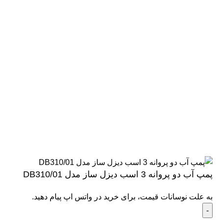
آدرس
: خیابان سعدی جنوبی، روبروی پارکینگ باز، پلاک 383
تمام حقوق برای سایت دیجی پمپ کالا محفوظ است.
پمپ آب دو پروانه 3 اسب دیزل ساز مدل DB310/01
به علت نوسانات قیمت، برای خرید در واتس اپ پیام دهید.