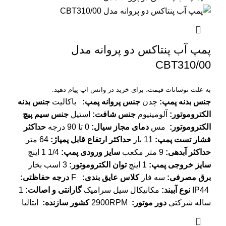
پمپ آب پنتاکس دو پروانه مدل
CBT310/00
به علت نوسانات قیمت، برای خرید در واتس اپ پیام دهید.
جنس بدنه پمپ:
چدن
جنس پروانه پمپ:
باکالیت
جنس بدنه
الکتروموتور:
آلومینیوم
جنس شافت:
استیل
جنس سیم پیچ
الکتروموتور:
مس
دمای مجاز سیال:
0 تا 90 درجه
حداکثر
فشار تست پمپ:
11 بار
حداکثر ارتفاع قابل پمپاژ:
64 متر
حداکثر آبدهی:
9 متر مکعب
سایز ورودی پمپ:
1/4 1 اینچ
سایز خروجی پمپ:
1 اینچ
توان الکتروموتور:
3 اسب بخار
برق مصرفی:
سه فاز
کلاس عایق بندی:
F
درجه حفاظتی:
IP44
نوع آببند:
مکانیکال سیل سرامیک
گارانتی و اصالت:
1
ساله شرکتی
دور موتور:
2900RPM
کشور سازنده:
ایتالیا