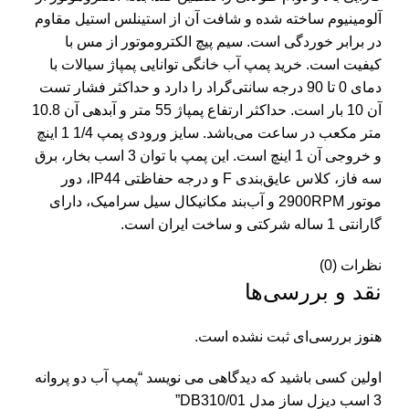
آلومینیوم ساخته شده و شافت آن از استینلس استیل مقاوم
در برابر خوردگی است. سیم پیچ الکتروموتور از مس با
کیفیت است.
خرید پمپ آب خانگی
توانایی پمپاژ سیالات با
دمای 0 تا 90 درجه سانتی‌گراد را دارد و حداکثر فشار تست
آن 10 بار است. حداکثر ارتفاع پمپاژ 55 متر و آبدهی آن 10.8
متر مکعب در ساعت می‌باشد. سایز ورودی پمپ 1/4 1 اینچ
و خروجی آن 1 اینچ است. این پمپ با توان 3 اسب بخار، برق
سه فاز، کلاس عایق‌بندی F و درجه حفاظتی IP44، دور
موتور 2900RPM و آب‌بند مکانیکال سیل سرامیک، دارای
گارانتی 1 ساله شرکتی و ساخت ایران است.
نظرات (0)
نقد و بررسی‌ها
هنوز بررسی‌ای ثبت نشده است.
اولین کسی باشید که دیدگاهی می نویسد “پمپ آب دو پروانه
3 اسب دیزل ساز مدل DB310/01”