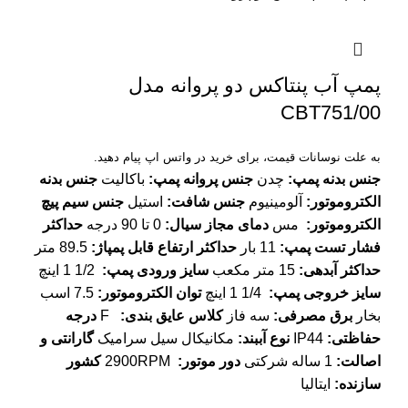
پمپ آب پنتاکس دو پروانه مدل
CBT751/00
به علت نوسانات قیمت، برای خرید در واتس اپ پیام دهید.
جنس بدنه پمپ
:
چدن
جنس پروانه پمپ
:
باکالیت
جنس بدنه
الکتروموتور
:
آلومینیوم
جنس شافت
:
استیل
جنس سیم پیچ
الکتروموتور
:
مس
دمای مجاز سیال
:
0 تا 90 درجه
حداکثر
فشار تست پمپ
:
11 بار
حداکثر ارتفاع قابل پمپاژ
:
89.5 متر
حداکثر آبدهی
:
15 متر مکعب
سایز ورودی پمپ
:
1/2 1 اینچ
سایز خروجی پمپ
:
1/4 1 اینچ
توان الکتروموتور
:
7.5 اسب
بخار
برق مصرفی
:
سه فاز
کلاس عایق بندی
:
F
درجه
حفاظتی
:
IP44
نوع آببند
:
مکانیکال سیل سرامیک
گارانتی و
اصالت
:
1 ساله شرکتی
دور موتور
:
2900RPM
کشور
سازنده
:
ایتالیا