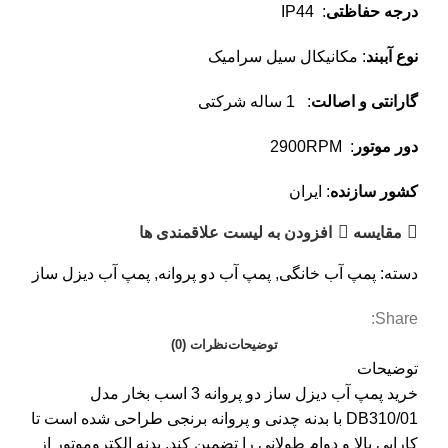
درجه حفاظتی
: IP44
نوع آببند
: مکانیکال سیل سرامیک
گارانتی و اصالت
: 1 ساله شرکتی
دور موتور
: 2900RPM
کشور سازنده
: ایران
مقایسه
افزودن به لیست علاقمندی ها
دسته:
پمپ آب خانگی
,
پمپ آب دو پروانه
,
پمپ آب دیزل ساز
Share:
توضیحات
نظرات (0)
توضیحات
خرید
پمپ آب دیزل ساز
دو پروانه 3 اسب بخار مدل
DB310/01 با بدنه چدنی و پروانه برنجی طراحی شده است تا
کارایی بالا و دوام طولانی را تضمین کند. بدنه الکتروموتور از