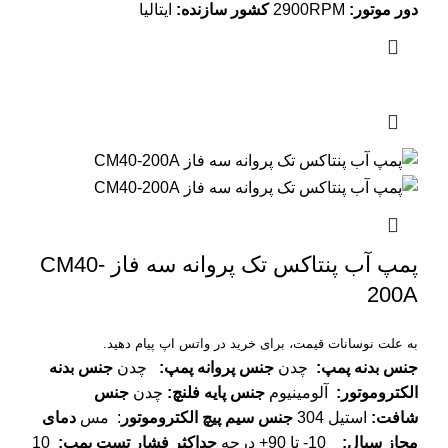
دور موتور
:
2900RPM
کشور سازنده
:
ایتالیا
پمپ آب پنتاکس تک پروانه سه فاز CM40-
200A
به علت نوسانات قیمت، برای خرید در واتس اپ پیام دهید.
جنس بدنه پمپ
:
چدن
جنس پروانه پمپ
:
چدن
جنس بدنه
الکتروموتور
:
آلومینیوم
جنس پایه فلنچ
:
چدن
جنس
شافت
:
استیل 304
جنس سیم پیچ الکتروموتور
: مس
دمای
مجاز سیال
:
10- تا 90+ درجه
حداکثر فشار تست پمپ
:
10