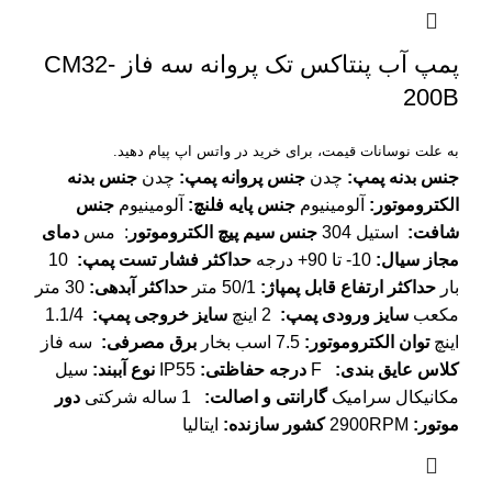
پمپ آب پنتاکس تک پروانه سه فاز CM32-
200B
به علت نوسانات قیمت، برای خرید در واتس اپ پیام دهید.
جنس بدنه پمپ
:
چدن
جنس پروانه پمپ
:
چدن
جنس بدنه
الکتروموتور
:
آلومینیوم
جنس پایه فلنچ
:
آلومینیوم
جنس
شافت
:
استیل 304
جنس سیم پیچ الکتروموتور
: مس
دمای
مجاز سیال
:
10- تا 90+ درجه
حداکثر فشار تست پمپ
:
10
بار
حداکثر ارتفاع قابل پمپاژ
:
50/1 متر
حداکثر آبدهی
:
30 متر
مکعب
سایز ورودی پمپ
:
2 اینچ
سایز خروجی پمپ
:
1.1/4
اینچ
توان الکتروموتور
:
7.5 اسب بخار
برق مصرفی
:
سه فاز
کلاس عایق بندی
:
F
درجه حفاظتی
:
IP55
نوع آببند
:
سیل
مکانیکال سرامیک
گارانتی و اصالت
:
1 ساله شرکتی
دور
موتور
:
2900RPM
کشور سازنده
:
ایتالیا