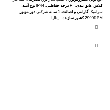
کلاس عایق بندی
: F
درجه حفاظتی
: IP44
نوع آببند
:
سرامیک
گارانتی و اصالت
: 1 ساله شرکتی
دور موتور
:
2900RPM
کشور سازنده
: ایتالیا
دیجی پمپ کالا
فروش انواع پمپ آب و ست کنترل
دسترسی سریع