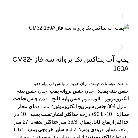
پمپ آب پنتاکس تک پروانه سه فاز CM32-
160A
به علت نوسانات قیمت، برای خرید در واتس اپ پیام دهید.
جنس بدنه پمپ
: چدن
جنس پروانه پمپ
: چدن
جنس بدنه
الکتروموتور
: آلومینیوم
جنس پایه فلنچ
: چدن
جنس شافت
:
استیل 304
جنس سیم پیچ الکتروموتور
: مس
دمای مجاز
سیال
: 10- تا 90+ درجه
حداکثر فشار تست پمپ
: 10 بار
حداکثر ارتفاع قابل پمپاژ
: 36/8 متر
حداکثر آبدهی
: 27 متر
مکعب
سایز ورودی پمپ
: 2 اینچ
سایز خروجی پمپ
: 1.1/4
اینچ
توان الکتروموتور
: 4 اسب بخار
برق مصرفی
: سه فاز