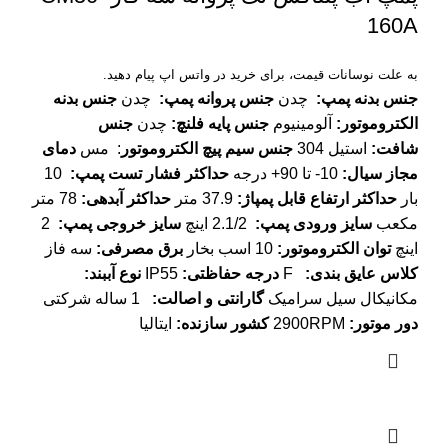
160A
به علت نوسانات قیمت، برای خرید در واتس اپ پیام دهید.
جنس بدنه پمپ
:
چدن
جنس پروانه پمپ
:
چدن
جنس بدنه
الکتروموتور
:
آلومینیوم
جنس پایه فلنچ
:
چدن
جنس
شافت
:
استیل 304
جنس سیم پیچ الکتروموتور
: مس
دمای
مجاز سیال
:
10- تا 90+ درجه
حداکثر فشار تست پمپ
:
10
بار
حداکثر ارتفاع قابل پمپاژ
:
37.9 متر
حداکثر آبدهی
:
78 متر
مکعب
سایز ورودی پمپ
:
2.1/2 اینچ
سایز خروجی پمپ
:
2
اینچ
توان الکتروموتور
:
10 اسب بخار
برق مصرفی
:
سه فاز
کلاس عایق بندی
:
F
درجه حفاظتی
:
IP55
نوع آببند
:
مکانیکال سیل سرامیک
گارانتی و اصالت
:
1 ساله شرکتی
دور موتور
:
2900RPM
کشور سازنده
:
ایتالیا