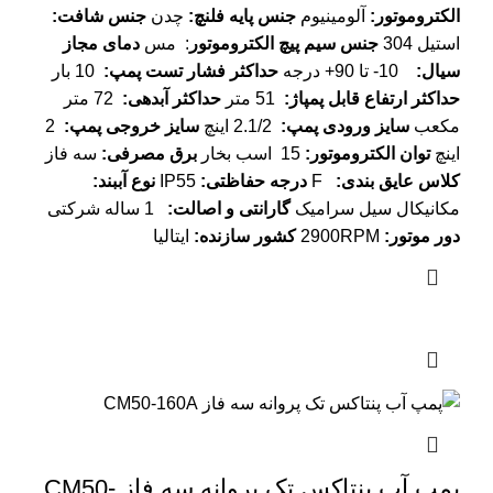
الکتروموتور
:
آلومینیوم
جنس پایه فلنچ
:
چدن
جنس شافت
:
استیل 304
جنس سیم پیچ الکتروموتور
: مس
دمای مجاز
سیال
:
10- تا 90+ درجه
حداکثر فشار تست پمپ
:
10 بار
حداکثر ارتفاع قابل پمپاژ
:
51 متر
حداکثر آبدهی
:
72 متر
مکعب
سایز ورودی پمپ
:
2.1/2 اینچ
سایز خروجی پمپ
:
2
اینچ
توان الکتروموتور
:
15 اسب بخار
برق مصرفی
:
سه فاز
کلاس عایق بندی
:
F
درجه حفاظتی
:
IP55
نوع آببند
:
مکانیکال سیل سرامیک
گارانتی و اصالت
:
1 ساله شرکتی
دور موتور
:
2900RPM
کشور سازنده
:
ایتالیا
پمپ آب پنتاکس تک پروانه سه فاز CM50-