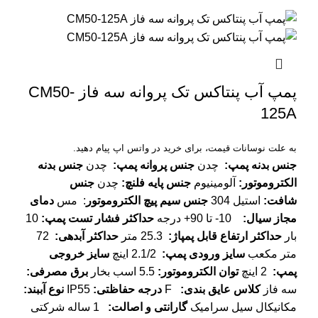
پمپ آب پنتاکس تک پروانه سه فاز CM50-
125A
به علت نوسانات قیمت، برای خرید در واتس اپ پیام دهید.
جنس بدنه پمپ
:
چدن
جنس پروانه پمپ
:
چدن
جنس بدنه
الکتروموتور
:
آلومینیوم
جنس پایه فلنچ
:
چدن
جنس
شافت
:
استیل 304
جنس سیم پیچ الکتروموتور
: مس
دمای
مجاز سیال
:
10- تا 90+ درجه
حداکثر فشار تست پمپ
:
10
بار
حداکثر ارتفاع قابل پمپاژ
:
25.3 متر
حداکثر آبدهی
:
72
متر مکعب
سایز ورودی پمپ
:
2.1/2 اینچ
سایز خروجی
پمپ
:
2 اینچ
توان الکتروموتور
:
5.5 اسب بخار
برق مصرفی
:
سه فاز
کلاس عایق بندی
:
F
درجه حفاظتی
:
IP55
نوع آببند
:
مکانیکال سیل سرامیک
گارانتی و اصالت
:
1 ساله شرکتی