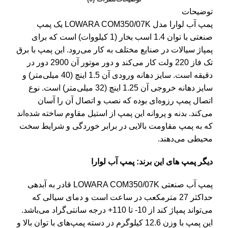
توضیحات
پمپ آب لوارا مدل LOWARA COM350/07K یک پمپ
صنعتی با توان 1.4 اسب بخار (1 کیلووات) است که برای
پمپاژ سیالات در صنایع مختلف به کار می‌رود. این پمپ با برق
تک فاز 220 ولت کار می‌کند و دور موتور آن 2900 دور در
دقیقه است. سایز دهانه ورودی آن 1.5 اینچ (40 میلی‌متر) و
سایز دهانه خروجی آن 1.25 اینچ (32 میلی‌متر) است. نوع
اتصال پمپ رزوه‌ای بوده که نصب و اتصال آن را آسان
می‌کند. بدنه و پروانه این پمپ از استیل مقاوم ساخته شده‌اند
که به پمپ مقاومت بالایی در برابر خوردگی و شرایط سخت
محیطی می‌دهند.
دیگر پمپ های این برند:
پمپ آب لوارا
پمپ آب صنعتی
LOWARA COM350/07K قادر به آبدهی
حداکثر 27 مترمکعب در ساعت است و دمای سیالی که
می‌تواند پمپاژ کند از 10- تا 110+ درجه سانتی‌گراد می‌باشد.
این پمپ با وزن 12.6 کیلوگرم در دسته پمپ‌های با توان بالا و