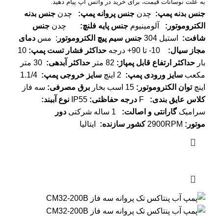
به علت نوسانات قیمت، برای خرید در واتس اپ پیام دهید.
جنس بدنه پمپ
:
چدن
جنس پروانه پمپ
:
چدن
جنس بدنه
الکتروموتور
:
آلومینیوم
جنس پایه فلنچ
:
چدن
جنس
شافت
:
استیل 304
جنس سیم پیچ الکتروموتور
: مس
دمای
مجاز سیال
:
10- تا 90+ درجه
حداکثر فشار تست پمپ
:
10
بار
حداکثر ارتفاع قابل پمپاژ
:
82 متر
حداکثر آبدهی
:
30 متر
مکعب
سایز ورودی پمپ
:
2 اینچ
سایز خروجی پمپ
:
1.1/4
اینچ
توان الکتروموتور
:
15 اسب بخار
برق مصرفی
:
سه فاز
کلاس عایق بندی
:
F
درجه حفاظتی
:
IP55
نوع آببند
:
سرامیک
گارانتی و اصالت
:
1 ساله شرکتی
دور
موتور
:
2900RPM
کشور سازنده
:
ایتالیا