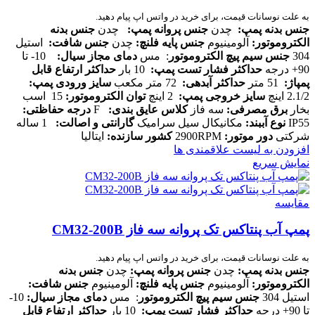
به علت نوسانات قیمت، برای خرید در واتس اپ پیام دهید.
جنس بدنه پمپ
:
چدن
جنس پروانه پمپ
:
چدن
جنس بدنه
الکتروموتور
:
آلومینیوم
جنس پایه فلنچ
:
چدن
جنس شافت
:
استیل
304
جنس سیم پیچ الکتروموتور
: مس
دمای مجاز سیال
:
10- تا
90+ درجه
حداکثر فشار تست پمپ
:
10 بار
حداکثر ارتفاع قابل
پمپاژ
:
51 متر
حداکثر آبدهی
:
72 متر مکعب
سایز ورودی پمپ
:
2.1/2 اینچ
سایز خروجی پمپ
:
2 اینچ
توان الکتروموتور
:
15 اسب
بخار
برق مصرفی
:
سه فاز
کلاس عایق بندی
:
F
درجه حفاظتی
:
IP55
نوع آببند
:
مکانیکال سیل سرامیک
گارانتی و اصالت
:
1 ساله
شرکتی
دور موتور
:
2900RPM
کشور سازنده
:
ایتالیا
افزودن به لیست علاقمندی ها
نمایش سریع
مقایسه
پمپ آب پنتاکس تک پروانه سه فاز CM32-200B
به علت نوسانات قیمت، برای خرید در واتس اپ پیام دهید.
جنس بدنه پمپ
:
چدن
جنس پروانه پمپ
:
چدن
جنس بدنه
الکتروموتور
:
آلومینیوم
جنس پایه فلنچ
:
آلومینیوم
جنس شافت
:
استیل 304
جنس سیم پیچ الکتروموتور
: مس
دمای مجاز سیال
:
10-
تا 90+ درجه
حداکثر فشار تست پمپ
:
10 بار
حداکثر ارتفاع قابل