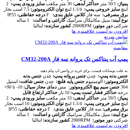
پمپاژ
:
50/1 متر
حداکثر آبدهی
:
30 متر مکعب
سایز ورودی پمپ
:
2
اینچ
سایز خروجی پمپ
:
1.1/4 اینچ
توان الکتروموتور
:
7.5 اسب بخار
برق مصرفی
:
سه فاز
کلاس عایق بندی
:
F
درجه حفاظتی
:
IP55
نوع آببند
:
سیل مکانیکال سرامیک
گارانتی و اصالت
:
1 ساله
شرکتی
دور موتور
:
2900RPM
کشور سازنده
:
ایتالیا
افزودن به لیست علاقمندی ها
نمایش سریع
مقایسه
پمپ آب پنتاکس تک پروانه سه فاز CM32-200A
به علت نوسانات قیمت، برای خرید در واتس اپ پیام دهید.
جنس بدنه پمپ
:
چدن
جنس پروانه پمپ
:
چدن
جنس بدنه
الکتروموتور
:
آلومینیوم
جنس پایه فلنچ
:
چدن
جنس شافت
:
استیل
304
جنس سیم پیچ الکتروموتور
: مس
دمای مجاز سیال
:
10- تا 90+
درجه
حداکثر فشار تست پمپ
:
10 بار
حداکثر ارتفاع قابل
پمپاژ
:
59/5 متر
حداکثر آبدهی
:
33 متر مکعب
سایز ورودی پمپ
:
2
اینچ
سایز خروجی پمپ
:
1.1/4 اینچ
توان الکتروموتور
:
10 اسب بخار
برق مصرفی
:
سه فاز
کلاس عایق بندی
:
F
درجه حفاظتی
:
IP55
نوع آببند
:
سیل مکانیکال سرامیک
گارانتی و اصالت
:
1 ساله
شرکتی
دور موتور
:
2900RPM
کشور سازنده
:
ایتالیا
افزودن به لیست علاقمندی ها