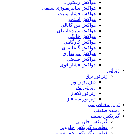
هواکش رستورانی
هواکش سانتریفیوژی سقفی
هواکش فشار مثبت
هواکش استخر
هواکش بین کانالی
هواکش سردخانه ای
هواکش خانگی
هواکش کارگاهی
هواکش گلخانه ای
هواکش مرغداری
هواکش صنعتی
هواکش فشار قوی
ژنراتور
ژنراتور برق
دیزل ژنراتور
ژنراتور تک
ژنراتور تکفاز
ژنراتور سه فاز
ترمز مغناطیسی
دمنده صنعتی
گیربکس صنعتی
گیربکس حلزونی
قطعات گيربکس حلزونی
قطعات گيربکس خورشيدی