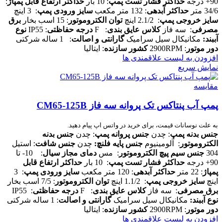
90+ درجه
حداکثر فشار تست پمپ
: 10 بار
حداکثر ارتفاع قابل پمپاژ
:
34/6 متر
حداکثر آبدهی
: 132 متر مکعب
سایز ورودی پمپ
: 3 اینچ
سایز خروجی پمپ
: 2.1/2 اینچ
توان الکتروموتور
: 15 اسب بخار
برق
مصرفی
: سه فاز
کلاس عایق بندی
: F
درجه حفاظتی
: IP55
نوع
آببند
:
مکانیکال سیل سرامیک
گارانتی و اصالت
: 1 ساله شرکتی
دور موتور
: 2900RPM
کشور سازنده
: ایتالیا
افزودن به لیست علاقمندی ها
نمایش سریع
مقایسه
پمپ آب پنتاکس تک پروانه سه فاز CM65-125B
به علت نوسانات قیمت، برای خرید در واتس اپ پیام دهید.
جنس بدنه پمپ
: چدن
جنس پروانه پمپ
: چدن
جنس بدنه
الکتروموتور
: آلومینیوم
جنس پایه فلنچ
:
چدن
جنس شافت
: استیل
304
جنس سیم پیچ الکتروموتور
: مس
دمای مجاز سیال
: 10- تا
90+ درجه
حداکثر فشار تست پمپ
: 10 بار
حداکثر ارتفاع قابل
پمپاژ
: 22 متر
حداکثر آبدهی
: 120 متر مکعب
سایز ورودی پمپ
: 3
اینچ
سایز خروجی پمپ
: 1.1/2 اینچ
توان الکتروموتور
: 7/5 اسب بخار
برق مصرفی
: سه فاز
کلاس عایق بندی
: F
درجه حفاظتی
: IP55
نوع آببند
:
مکانیکال سیل سرامیک
گارانتی و اصالت
: 1 ساله شرکتی
دور موتور
: 2900RPM
کشور سازنده
: ایتالیا
افزودن به لیست علاقمندی ها