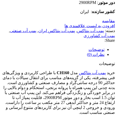
دور موتور
: 2900RPM
کشور سازنده
: ایران
مقایسه
افزودن به لیست علاقمندی ها
دسته:
پمپ آب پنتاکس
,
پمپ آب پنتاکس ایران
,
پمپ آب صنعتی
,
پمپ آب کشاورزی
Share:
توضیحات
نظرات (0)
توضیحات
خرید
پمپ آب پنتاکس
مدل
CH160
با طراحی کاربردی و ویژگی‌های
فنی پیشرفته، یکی از گزینه‌های مناسب برای انتقال سیالات با دمای
حداکثر 90 درجه سانتی‌گراد و مصارف صنعتی و کشاورزی است.
بدنه چدنی این پمپ همراه با پروانه برنجی، استحکام و دوام بالایی را
در برابر خوردگی و زنگ‌زدگی فراهم می‌کند. این پمپ آب صنعتی با
توان 1.5 اسب بخار و دور موتور 2900RPM، قابلیت پمپاژ آب تا
ارتفاع 24 متر و حداکثر آبدهی 27 متر مکعب بر ساعت را داراست.
ورودی و خروجی 2 اینچی آن نیز برای کاربردهای متنوع آبرسانی و
صنعتی مناسب است.