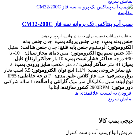
نمایش سریع
مقایسه
پمپ آب پنتاکس تک پروانه سه فاز CM32-200C
به علت نوسانات قیمت، برای خرید در واتس اپ پیام دهید.
جنس بدنه پمپ
:
چدن
جنس پروانه پمپ
:
چدن
جنس بدنه
الکتروموتور
:
آلومینیوم
جنس پایه فلنچ
:
چدن
جنس شافت
:
استیل
304
جنس سیم پیچ الکتروموتور
: مس
دمای مجاز سیال
:
10- تا
90+ درجه
حداکثر فشار تست پمپ
:
10 بار
حداکثر ارتفاع قابل
پمپاژ
:
41 متر
حداکثر آبدهی
:
27 متر مکعب
سایز ورودی پمپ
:
2
اینچ
سایز خروجی پمپ
:
1.1/4 اینچ
توان الکتروموتور
:
5.5 اسب بخار
برق مصرفی
:
سه فاز
کلاس عایق بندی
:
F
درجه حفاظتی
:
IP55
نوع آببند
:
سیل مکانیکال سرامیک
گارانتی و اصالت
:
1 ساله شرکتی
دور موتور
:
2900RPM
کشور سازنده
:
ایتالیا
افزودن به لیست علاقمندی ها
نمایش سریع
دیجی پمپ کالا
فروش انواع پمپ آب و ست کنترل