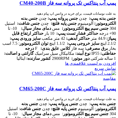
پمپ آب پنتاکس تک پروانه سه فاز CM40-200B
به علت نوسانات قیمت، برای خرید در واتس اپ پیام دهید.
جنس بدنه پمپ
:
چدن
جنس پروانه پمپ
:
چدن
جنس بدنه
الکتروموتور
:
آلومینیوم
جنس پایه فلنچ
:
چدن
جنس شافت
:
استیل
304
جنس سیم پیچ الکتروموتور
:
مس
دمای مجاز سیال
:
10- تا
90+ درجه
حداکثر فشار تست پمپ
:
10 بار
حداکثر ارتفاع قابل
پمپاژ
:
44.9 متر
حداکثر آبدهی
:
42 متر مکعب
سایز ورودی پمپ
:
2.1/2 اینچ
سایز خروجی پمپ
:
1.1/2 اینچ
توان الکتروموتور
: 7.5 اسب
بخار
برق مصرفی
:
سه فاز
کلاس عایق بندی
:
F
درجه
حفاظتی
:
IP55
نوع آببند
:
مکانیکال سیل سرامیک
گارانتی و اصالت
:
1 ساله شرکتی
دور موتور
:
2900RPM
کشور سازنده
:
ایتالیا
افزودن به لیست علاقمندی ها
نمایش سریع
مقایسه
پمپ آب پنتاکس تک پروانه سه فاز CM65-200C
به علت نوسانات قیمت، برای خرید در واتس اپ پیام دهید.
جنس بدنه پمپ
: چدن
جنس پروانه پمپ
: چدن
جنس بدنه
الکتروموتور
: آلومینیوم
جنس پایه فلنچ
:
چدن
جنس شافت
: استیل
304
جنس سیم پیچ الکتروموتور
: مس
دمای مجاز سیال
: 10- تا