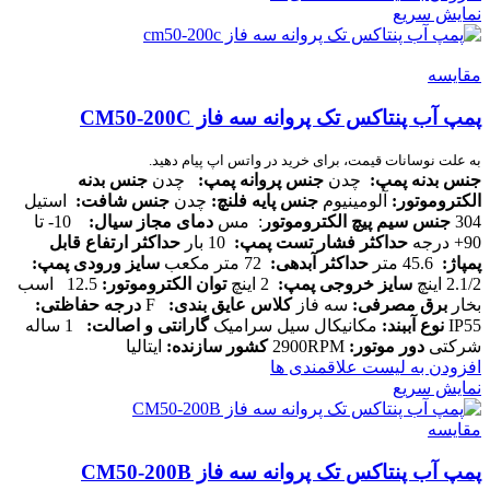
نمایش سریع
مقایسه
پمپ آب پنتاکس تک پروانه سه فاز CM50-200C
به علت نوسانات قیمت، برای خرید در واتس اپ پیام دهید.
جنس بدنه پمپ
:
چدن
جنس پروانه پمپ
:
چدن
جنس بدنه
الکتروموتور
:
آلومینیوم
جنس پایه فلنچ
:
چدن
جنس شافت
:
استیل
304
جنس سیم پیچ الکتروموتور
: مس
دمای مجاز سیال
:
10- تا
90+ درجه
حداکثر فشار تست پمپ
:
10 بار
حداکثر ارتفاع قابل
پمپاژ
:
45.6 متر
حداکثر آبدهی
:
72 متر مکعب
سایز ورودی پمپ
:
2.1/2 اینچ
سایز خروجی پمپ
:
2 اینچ
توان الکتروموتور
:
12.5 اسب
بخار
برق مصرفی
:
سه فاز
کلاس عایق بندی
:
F
درجه حفاظتی
:
IP55
نوع آببند
:
مکانیکال سیل سرامیک
گارانتی و اصالت
:
1 ساله
شرکتی
دور موتور
:
2900RPM
کشور سازنده
:
ایتالیا
افزودن به لیست علاقمندی ها
نمایش سریع
مقایسه
پمپ آب پنتاکس تک پروانه سه فاز CM50-200B