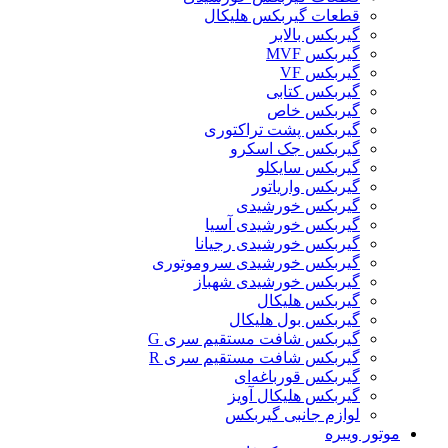
قطعات گیربکس هلیکال
گيربکس بالابر
گیربکس MVF
گیربکس VF
گیربکس کتابی
گیربکس خاص
گیربکس پشت تراکتوری
گیربکس جک اسکرو
گیربکس سایکلو
گیربکس واریاتور
گیربکس خورشیدی
گیربکس خورشیدی آسیا
گیربکس خورشیدی رجیانا
گیربکس خورشیدی سروموتوری
گیربکس خورشیدی شهباز
گیربکس هلیکال
گیربکس بول هلیکال
گیربکس شافت مستقیم سری G
گیربکس شافت مستقیم سری R
گیربکس قورباغه‌ای
گیربکس هلیکال آویز
لوازم جانبی گیربکس
موتور ویبره