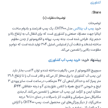
کشاورزی
Share:
توضیحات
نظرات (0)
توضیحات
خرید
پمپ آب پنتاکس
مدل CHT400، یک پمپ قدرتمند و بادوام ساخت
ایتالیا جهت مصارف صنعتی و کشاورزی است که برای انتقال آب به ارتفاع بالا و
حجم زیاد طراحی شده است. بدنه پمپ، پروانه و الکتروموتور از چدن مقاوم
ساخته شده‌اند و شافت آن از استینلس استیل 304 تولید شده است که دوام و
مقاومت بالایی را تضمین می‌کند.
پیشنهاد خرید:
خرید پمپ آب کشاورزی
سیم‌پیچ الکتروموتور از مس باکیفیت ساخته شده و توان 4 اسب بخار دارد.
این پمپ آب کشاورزی با برق سه‌فاز کار می‌کند و قادر است آب را تا ارتفاع 31.8
متر پمپاژ کند و حداکثر آبدهی آن 42 مترمکعب در ساعت است. سایز ورودی 3
اینچ و خروجی 2 اینچ، همراه با کلاس عایق‌بندی F و درجه حفاظتی IP44،
عملکرد ایمن و کارآمد این پمپ آب صنعتی را تضمین می‌کنند. آب‌بندی
مکانیکال سیل سرامیکی و قابلیت کار با سیالات در دمای 0 تا 90 درجه
سانتی‌گراد، از دیگر ویژگی‌های این محصول است. پمپ CHT400 با گارانتی
یک‌ساله شرکتی عرضه می‌شود.