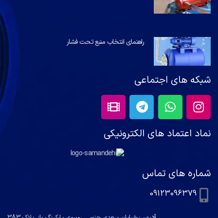
راهنمای انتخاب منبع تحت فشار
شبکه های اجتماعی
نماد اعتماد های الکترونیکی
شماره های تماس
09123096379
آدرس
: خیابان سعدی جنوبی، روبروی پارکینگ باز، پلاک 383