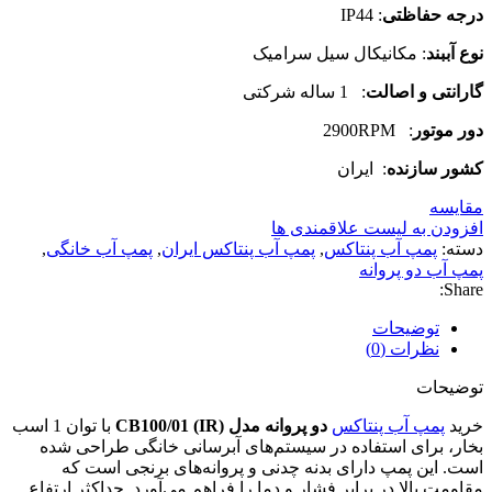
درجه حفاظتی
: IP44
نوع آببند
: مکانیکال سیل سرامیک
گارانتی و اصالت
: 1 ساله شرکتی
دور موتور
: 2900RPM
کشور سازنده
: ایران
مقایسه
افزودن به لیست علاقمندی ها
دسته:
پمپ آب پنتاکس
,
پمپ آب پنتاکس ایران
,
پمپ آب خانگی
,
پمپ آب دو پروانه
Share:
توضیحات
نظرات (0)
توضیحات
خرید
پمپ آب پنتاکس
دو پروانه مدل CB100/01 (IR)
با توان 1 اسب
بخار، برای استفاده در سیستم‌های آبرسانی خانگی طراحی شده
است. این پمپ دارای بدنه چدنی و پروانه‌های برنجی است که
مقاومت بالا در برابر فشار و دما را فراهم می‌آورد. حداکثر ارتفاع