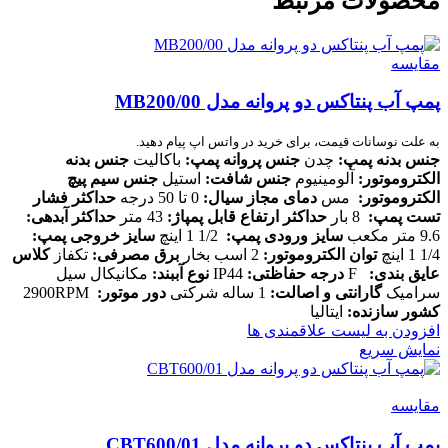
محصولات مرتبط
مقایسه
پمپ آب پنتاکس دو پروانه مدل MB200/00
به علت نوسانات قیمت، برای خرید در واتس اپ پیام دهید.
جنس بدنه پمپ
:
چدن
جنس پروانه پمپ
:
باکالیت
جنس بدنه
الکتروموتور
:
آلومینیوم
جنس شافت
:
استیل
جنس سیم پیچ
الکتروموتور
:
مس
دمای مجاز سیال
:
0 تا 50 درجه
حداکثر فشار
تست پمپ
:
8 بار
حداکثر ارتفاع قابل پمپاژ
:
43 متر
حداکثر آبدهی
:
9.6 متر مکعب
سایز ورودی پمپ
:
1/2 1 اینچ
سایز خروجی پمپ
:
1/4 1 اینچ
توان الکتروموتور
:
2 اسب بخار
برق مصرفی
:
تکفاز
کلاس
عایق بندی
:
F
درجه حفاظتی
:
IP44
نوع آببند
:
مکانیکال سیل
سرامیک
گارانتی و اصالت
:
1 ساله شرکتی
دور موتور
:
2900RPM
کشور سازنده
:
ایتالیا
افزودن به لیست علاقمندی ها
نمایش سریع
مقایسه
پمپ آب پنتاکس دو پروانه مدل CBT600/01