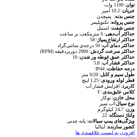
توان
: 1100 وات
جریان
: 10.2 آمپر
جنس بدنه
: پمپچدن
جنس پروانه
: تکنوپلیمر
جنس شفت
: استیل
حداکثر آب‌دهی
: 6 مترمکعب بر ساعت
حداکثر ارتفاع پمپاژ
: 58
حداکثر دمای آب
: 50 درجه‌‎ی سانتی‌گراد
حداکثر سرعت گردش
: 2900 دوربردقیقه (RPM)
حداکثر عمق غوطه ور شدن
: 10
حداکثر فشار آب
: 5.8
درجه حفاظت
: IP44
طول سیم و کابل
: 0/20 متر
قطر لوله ورودی
: 1.25 اینچ
کاربرد
: افزایش فشار آب
کلاس عایق‌بندی
: F
محل خازن
: توکار
نوع سیال
:آب تمیز
وزن
: 24.7 کیلوگرم
ولتاژ دستگاه
: 22
ویژگی‌های پمپ سیالات
: پایه چدنی
کشور سازنده
: ایتالیا
افزودن به لیست علاقمندی ها