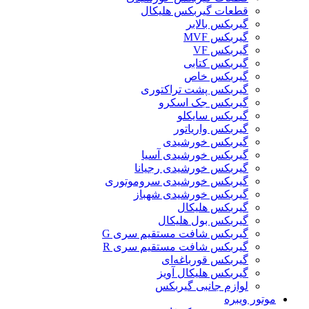
قطعات گیربکس هلیکال
گيربکس بالابر
گیربکس MVF
گیربکس VF
گیربکس کتابی
گیربکس خاص
گیربکس پشت تراکتوری
گیربکس جک اسکرو
گیربکس سایکلو
گیربکس واریاتور
گیربکس خورشیدی
گیربکس خورشیدی آسیا
گیربکس خورشیدی رجیانا
گیربکس خورشیدی سروموتوری
گیربکس خورشیدی شهباز
گیربکس هلیکال
گیربکس بول هلیکال
گیربکس شافت مستقیم سری G
گیربکس شافت مستقیم سری R
گیربکس قورباغه‌ای
گیربکس هلیکال آویز
لوازم جانبی گیربکس
موتور ویبره