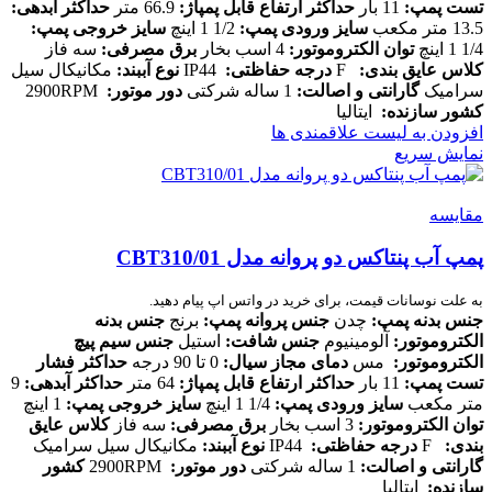
تست پمپ:
11 بار
حداکثر ارتفاع قابل پمپاژ:
66.9 متر
حداکثر آبدهی:
13.5 متر مکعب
سایز ورودی پمپ:
1/2 1 اینچ
سایز خروجی پمپ:
1/4 1 اینچ
توان الکتروموتور:
4 اسب بخار
برق مصرفی:
سه فاز
کلاس عایق بندی:
F
درجه حفاظتی:
IP44
نوع آببند:
مکانیکال سیل
سرامیک
گارانتی و اصالت:
1 ساله شرکتی
دور موتور:
2900RPM
کشور سازنده:
ایتالیا
افزودن به لیست علاقمندی ها
نمایش سریع
مقایسه
پمپ آب پنتاکس دو پروانه مدل CBT310/01
به علت نوسانات قیمت، برای خرید در واتس اپ پیام دهید.
جنس بدنه پمپ:
چدن
جنس پروانه پمپ:
برنج
جنس بدنه
الکتروموتور:
آلومینیوم
جنس شافت:
استیل
جنس سیم پیچ
الکتروموتور:
مس
دمای مجاز سیال:
0 تا 90 درجه
حداکثر فشار
تست پمپ:
11 بار
حداکثر ارتفاع قابل پمپاژ:
64 متر
حداکثر آبدهی:
9
متر مکعب
سایز ورودی پمپ:
1/4 1 اینچ
سایز خروجی پمپ:
1 اینچ
توان الکتروموتور:
3 اسب بخار
برق مصرفی:
سه فاز
کلاس عایق
بندی:
F
درجه حفاظتی:
IP44
نوع آببند:
مکانیکال سیل سرامیک
گارانتی و اصالت:
1 ساله شرکتی
دور موتور:
2900RPM
کشور
سازنده:
ایتالیا