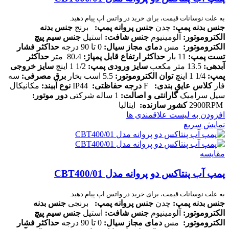
به علت نوسانات قیمت، برای خرید در واتس اپ پیام دهید.
جنس بدنه پمپ:
چدن
جنس پروانه پمپ:
برنج
جنس بدنه
الکتروموتور:
آلومینیوم
جنس شافت:
استیل
جنس سیم پیچ
الکتروموتور:
مس
دمای مجاز سیال:
0 تا 90 درجه
حداکثر فشار
تست پمپ:
11 بار
حداکثر ارتفاع قابل پمپاژ:
80.4 متر
حداکثر
آبدهی:
13.5 متر مکعب
سایز ورودی پمپ:
1/2 1 اینچ
سایز خروجی
پمپ:
1/4 1 اینچ
توان الکتروموتور:
5.5 اسب بخار
برق مصرفی:
سه
فاز
کلاس عایق بندی:
F
درجه حفاظتی:
IP44
نوع آببند:
مکانیکال
سیل سرامیک
گارانتی و اصالت:
1 ساله شرکتی
دور موتور:
2900RPM
کشور سازنده:
ایتالیا
افزودن به لیست علاقمندی ها
نمایش سریع
مقایسه
پمپ آب پنتاکس دو پروانه مدل CBT400/01
به علت نوسانات قیمت، برای خرید در واتس اپ پیام دهید.
جنس بدنه پمپ:
چدن
جنس پروانه پمپ:
برنجی
جنس بدنه
الکتروموتور:
آلومینیوم
جنس شافت:
استیل
جنس سیم پیچ
الکتروموتور:
مس
دمای مجاز سیال:
0 تا 90 درجه
حداکثر فشار