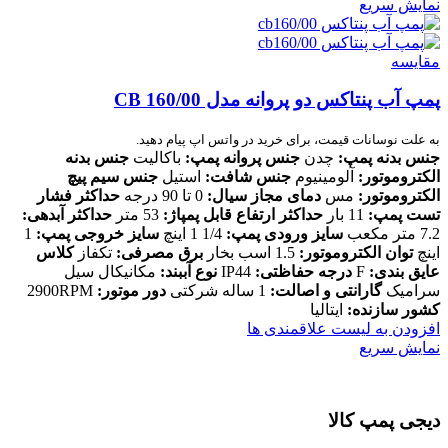
نمایش سریع
مقایسه
پمپ آب پنتاکس دو پروانه مدل CB 160/00
به علت نوسانات قیمت، برای خرید در واتس اپ پیام دهید.
جنس بدنه پمپ:
چدن
جنس پروانه پمپ:
باکالیت
جنس بدنه
الکتروموتور:
آلومینیوم
جنس شافت:
استیل
جنس سیم پیچ
الکتروموتور:
مس
دمای مجاز سیال:
0 تا 90 درجه
حداکثر فشار
تست پمپ:
11 بار
حداکثر ارتفاع قابل پمپاژ:
53 متر
حداکثر آبدهی:
7.2 متر مکعب
سایز ورودی پمپ:
1/4 1 اینچ
سایز خروجی پمپ:
1
اینچ
توان الکتروموتور:
1.5 اسب بخار
برق مصرفی:
تکفاز
کلاس
عایق بندی:
F
درجه حفاظتی:
IP44
نوع آببند:
مکانیکال سیل
سرامیک
گارانتی و اصالت:
1 ساله شرکتی
دور موتور:
2900RPM
کشور سازنده:
ایتالیا
افزودن به لیست علاقمندی ها
نمایش سریع
دیجی پمپ کالا