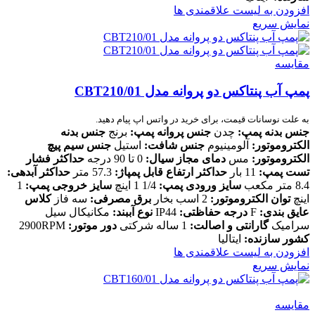
افزودن به لیست علاقمندی ها
نمایش سریع
مقایسه
پمپ آب پنتاکس دو پروانه مدل CBT210/01
به علت نوسانات قیمت، برای خرید در واتس اپ پیام دهید.
جنس بدنه پمپ:
چدن
جنس پروانه پمپ:
برنج
جنس بدنه
الکتروموتور:
آلومینیوم
جنس شافت:
استیل
جنس سیم پیچ
الکتروموتور:
مس
دمای مجاز سیال:
0 تا 90 درجه
حداکثر فشار
تست پمپ:
11 بار
حداکثر ارتفاع قابل پمپاژ:
57.3 متر
حداکثر آبدهی:
8.4 متر مکعب
سایز ورودی پمپ:
1/4 1 اینچ
سایز خروجی پمپ:
1
اینچ
توان الکتروموتور:
2 اسب بخار
برق مصرفی:
سه فاز
کلاس
عایق بندی:
F
درجه حفاظتی:
IP44
نوع آببند:
مکانیکال سیل
سرامیک
گارانتی و اصالت:
1 ساله شرکتی
دور موتور
:
2900RPM
کشور سازنده:
ایتالیا
افزودن به لیست علاقمندی ها
نمایش سریع
مقایسه