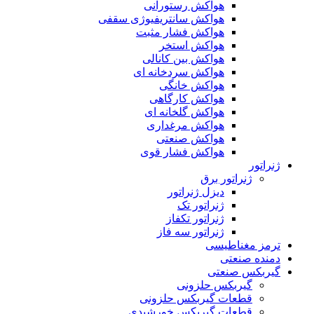
هواکش رستورانی
هواکش سانتریفیوژی سقفی
هواکش فشار مثبت
هواکش استخر
هواکش بین کانالی
هواکش سردخانه ای
هواکش خانگی
هواکش کارگاهی
هواکش گلخانه ای
هواکش مرغداری
هواکش صنعتی
هواکش فشار قوی
ژنراتور
ژنراتور برق
دیزل ژنراتور
ژنراتور تک
ژنراتور تکفاز
ژنراتور سه فاز
ترمز مغناطیسی
دمنده صنعتی
گیربکس صنعتی
گیربکس حلزونی
قطعات گيربکس حلزونی
قطعات گيربکس خورشيدی