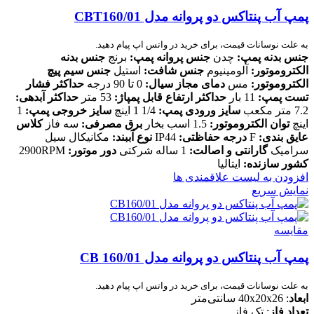
پمپ آب پنتاکس دو پروانه مدل CBT160/01
به علت نوسانات قیمت، برای خرید در واتس اپ پیام دهید.
جنس بدنه پمپ:
چدن
جنس پروانه پمپ:
برنج
جنس بدنه
الکتروموتور:
آلومینیوم
جنس شافت:
استیل
جنس سیم پیچ
الکتروموتور:
مس
دمای مجاز سیال:
0 تا 90 درجه
حداکثر فشار
تست پمپ:
11 بار
حداکثر ارتفاع قابل پمپاژ:
53 متر
حداکثر آبدهی:
7.2 متر مکعب
سایز ورودی پمپ:
1/4 1 اینچ
سایز خروجی پمپ:
1
اینچ
توان الکتروموتور:
1.5 اسب بخار
برق مصرفی:
سه فاز
کلاس
عایق بندی:
F
درجه حفاظتی:
IP44
نوع آببند:
مکانیکال سیل
سرامیک
گارانتی و اصالت:
1 ساله شرکتی
دور موتور:
2900RPM
کشور سازنده:
ایتالیا
افزودن به لیست علاقمندی ها
نمایش سریع
مقایسه
پمپ آب پنتاکس دو پروانه مدل CB 160/01
به علت نوسانات قیمت، برای خرید در واتس اپ پیام دهید.
ابعاد
: 40x20x26 سانتی‌متر
تعداد فاز
: تک فاز