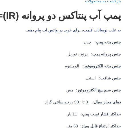
بازگشت به محصولات
پمپ آب پنتاکس دو پروانه CB160/01=(IR)
به علت نوسانات قیمت، برای خرید در واتس اپ پیام دهید.
جنس بدنه پمپ
: چدن
جنس پروانه پمپ
: برنج ، نوریل
جنس بدنه الکتروموتور
: آلومینیوم
جنس شافت
: استیل
جنس سیم پیچ الکتروموتور
: مس
دمای مجاز سیال
: 0 تا +90 درجه سانتی گراد
حداکثر فشار تست پمپ
: 11 بار
حداکثر ارتفاع قابل پمپاژ
: 53 متر