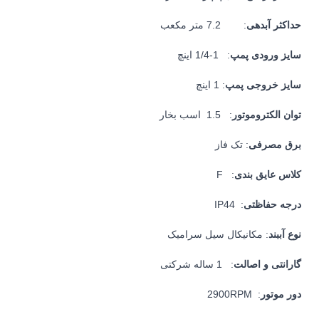
حداکثر آبدهی
: 7.2 متر مکعب
سایز ورودی پمپ
: 1-1/4 اینچ
سایز خروجی پمپ
: 1 اینچ
توان الکتروموتور
: 1.5 اسب بخار
برق مصرفی
: تک فاز
کلاس عایق بندی
: F
درجه حفاظتی
: IP44
نوع آببند
: مکانیکال سیل سرامیک
گارانتی و اصالت
: 1 ساله شرکتی
دور موتور
: 2900RPM