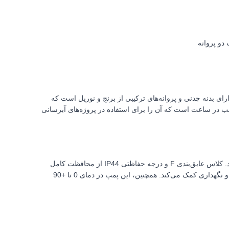
دو پروانه
پ دارای بدنه چدنی و پروانه‌های ترکیبی از برنج و نوریل است که
اومت آن در برابر فشارهای کاری و شرایط سخت می‌شود. حداکثر ارتفاع پمپاژ آن 53 متر و حداکثر آبدهی 7.2 مترمکعب در ساعت است که آن را برای استفاده در پروژه‌های آبرسانی
این پمپ آب خانگی با الکتروموتور آلومینیومی، شافت استیل و سیم‌پیچ مسی ساخته شده است که بهره‌وری و طول عمر بالایی را تضمین می‌کند. کلاس عایق‌بندی F و درجه حفاظتی IP44 از محافظت کامل
پمپ در برابر عوامل محیطی و گرد و غبار اطمینان می‌دهند. نوع آب‌بند مکانیکال سیل سرامیکی به عملکرد بدون نشتی و کاهش هزینه‌های تعمیر و نگهداری کمک می‌کند. همچنین، این پمپ در دمای 0 تا +90