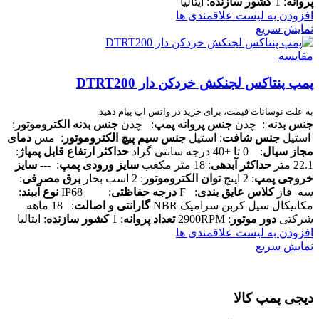
پروانه
: 1
کشور سازنده
: ایتالیا
افزودن به لیست علاقمندی ها
نمایش سریع
مقایسه
پمپ پنتاکس لجنکش خردکن دار DTRT200
به علت نوسانات قیمت، برای خرید در واتس اپ پیام دهید.
جنس بدنه
: چدن
جنس پروانه پمپ
: چدن
جنس بدنه الکتروموتور
:
استیل
جنس شافت
: استیل
جنس سیم پیچ الکتروموتور
: مس
دمای
مجاز سیال
: 0 تا +40 درجه سانتی گراد
حداکثر ارتفاع قابل پمپاژ
:
22.1 متر
حداکثر آبدهی
: 18 متر مکعب
سایز ورودی پمپ
: ---
سایز
خروجی پمپ
: 2 اینچ
توان الکتروموتور
: 2 اسب بخار
برق مصرفی
:
سه فاز
کلاس عایق بندی
: F
درجه حفاظتی
: IP68
نوع آببند
:
مکانیکال سیل کربن سرامیک NBR
گارانتی و اصالت
: 18 ماهه
شرکتی
دور موتور
: 2900RPM
تعداد پروانه
: 1
کشور سازنده
: ایتالیا
افزودن به لیست علاقمندی ها
نمایش سریع
دیجی پمپ کالا