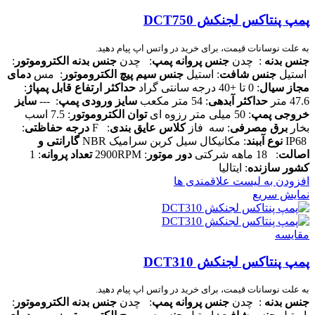
پمپ پنتاکس لجنکش DCT750
به علت نوسانات قیمت، برای خرید در واتس اپ پیام دهید.
جنس بدنه
: چدن
جنس پروانه پمپ
: چدن
جنس بدنه الکتروموتور
:
استیل
جنس شافت
: استیل
جنس سیم پیچ الکتروموتور
: مس
دمای
مجاز سیال
: 0 تا +40 درجه سانتی گراد
حداکثر ارتفاع قابل پمپاژ
:
47.6 متر
حداکثر آبدهی
: 54 متر مکعب
سایز ورودی پمپ
: ---
سایز
خروجی پمپ
: 50 میلی متر رزوه ای
توان الکتروموتور
: 7.5 اسب
بخار
برق مصرفی
: سه فاز
کلاس عایق بندی
: F
درجه حفاظتی
:
IP68
نوع آببند
: مکانیکال سیل کربن سرامیک NBR
گارانتی و
اصالت
: 18 ماهه شرکتی
دور موتور
: 2900RPM
تعداد پروانه
: 1
کشور سازنده
: ایتالیا
افزودن به لیست علاقمندی ها
نمایش سریع
مقایسه
پمپ پنتاکس لجنکش DCT310
به علت نوسانات قیمت، برای خرید در واتس اپ پیام دهید.
جنس بدنه
: چدن
جنس پروانه پمپ
: چدن
جنس بدنه الکتروموتور
: