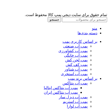
تمام حقوق برای سایت دیجی پمپ کالا محفوظ است.
جستجو
منو
دسته بندی‌ها
بر اساس کاربری پمپ
پمپ آب صنعتی
پمپ آب کشاورزی
پمپ آب خانگی
پمپ لجن کش
پمپ کف کش
پمپ آب شناور
پمپ آب استخری
بر اساس برند پمپ
پمپ آب پنتاکس
پمپ آب پنتاکس ایتالیا
پمپ آب پنتاکس ایران
پمپ آب دیزل ساز
پمپ آب استریم
پمپ آب لوارا