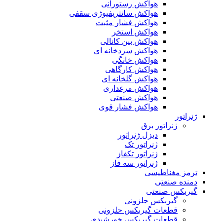
هواکش رستورانی
هواکش سانتریفیوژی سقفی
هواکش فشار مثبت
هواکش استخر
هواکش بین کانالی
هواکش سردخانه ای
هواکش خانگی
هواکش کارگاهی
هواکش گلخانه ای
هواکش مرغداری
هواکش صنعتی
هواکش فشار قوی
ژنراتور
ژنراتور برق
دیزل ژنراتور
ژنراتور تک
ژنراتور تکفاز
ژنراتور سه فاز
ترمز مغناطیسی
دمنده صنعتی
گیربکس صنعتی
گیربکس حلزونی
قطعات گيربکس حلزونی
قطعات گيربکس خورشيدی