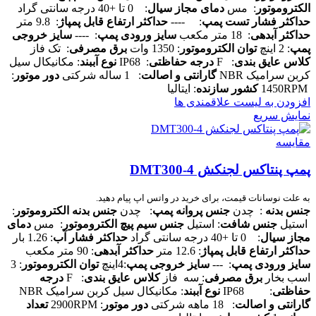
الکتروموتور
: مس
دمای مجاز سیال
: 0 تا +40 درجه سانتی گراد
حداکثر فشار تست پمپ
: ----
حداکثر ارتفاع قابل پمپاژ
: 9.8 متر
حداکثر آبدهی
: 18 متر مکعب
سایز ورودی پمپ
: ----
سایز خروجی
پمپ
: 2 اینچ
توان الکتروموتور
: 1350 وات
برق مصرفی
: تک فاز
کلاس عایق بندی
: F
درجه حفاظتی
: IP68
نوع آببند
: مکانیکال سیل
کربن سرامیک NBR
گارانتی و اصالت
: 1 ساله شرکتی
دور موتور
:
1450RPM
کشور سازنده
: ایتالیا
افزودن به لیست علاقمندی ها
نمایش سریع
مقایسه
پمپ پنتاکس لجنکش 4-DMT300
به علت نوسانات قیمت، برای خرید در واتس اپ پیام دهید.
جنس بدنه
: چدن
جنس پروانه پمپ
: چدن
جنس بدنه الکتروموتور
:
استیل
جنس شافت
: استیل
جنس سیم پیچ الکتروموتور
: مس
دمای
مجاز سیال
: 0 تا +40 درجه سانتی گراد
حداکثر فشار آب
: 1.26 بار
حداکثر ارتفاع قابل پمپاژ
: 12.6 متر
حداکثر آبدهی
: 90 متر مکعب
سایز ورودی پمپ
: ---
سایز خروجی پمپ
:4اینچ
توان الکتروموتور
: 3
اسب بخار
برق مصرفی
: سه فاز
کلاس عایق بندی
: F
درجه
حفاظتی
: IP68
نوع آببند
: مکانیکال سیل کربن سرامیک NBR
گارانتی و اصالت
: 18 ماهه شرکتی
دور موتور
: 2900RPM
تعداد