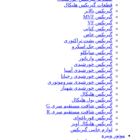
قطعات گیربکس هلیکال
گيربکس بالابر
گیربکس MVF
گیربکس VF
گیربکس کتابی
گیربکس خاص
گیربکس پشت تراکتوری
گیربکس جک اسکرو
گیربکس سایکلو
گیربکس واریاتور
گیربکس خورشیدی
گیربکس خورشیدی آسیا
گیربکس خورشیدی رجیانا
گیربکس خورشیدی سروموتوری
گیربکس خورشیدی شهباز
گیربکس هلیکال
گیربکس بول هلیکال
گیربکس شافت مستقیم سری G
گیربکس شافت مستقیم سری R
گیربکس قورباغه‌ای
گیربکس هلیکال آویز
لوازم جانبی گیربکس
موتور ویبره