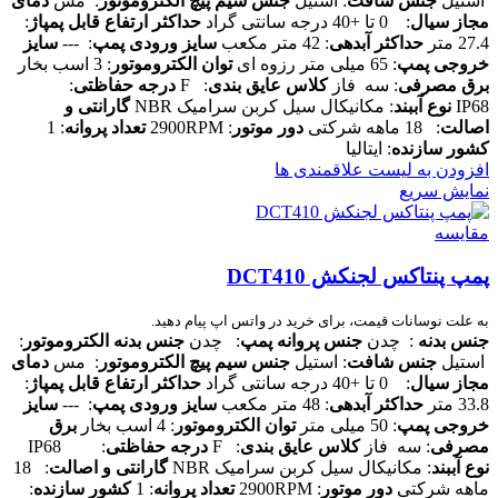
استیل
جنس شافت
: استیل
جنس سیم پیچ الکتروموتور
: مس
دمای
مجاز سیال
: 0 تا +40 درجه سانتی گراد
حداکثر ارتفاع قابل پمپاژ
:
27.4 متر
حداکثر آبدهی
: 42 متر مکعب
سایز ورودی پمپ
: ---
سایز
خروجی پمپ
: 65 میلی متر رزوه ای
توان الکتروموتور
: 3 اسب بخار
برق مصرفی
: سه فاز
کلاس عایق بندی
: F
درجه حفاظتی
:
IP68
نوع آببند
: مکانیکال سیل کربن سرامیک NBR
گارانتی و
اصالت
: 18 ماهه شرکتی
دور موتور
: 2900RPM
تعداد پروانه
: 1
کشور سازنده
: ایتالیا
افزودن به لیست علاقمندی ها
نمایش سریع
مقایسه
پمپ پنتاکس لجنکش DCT410
به علت نوسانات قیمت، برای خرید در واتس اپ پیام دهید.
جنس بدنه
: چدن
جنس پروانه پمپ
: چدن
جنس بدنه الکتروموتور
:
استیل
جنس شافت
: استیل
جنس سیم پیچ الکتروموتور
: مس
دمای
مجاز سیال
: 0 تا +40 درجه سانتی گراد
حداکثر ارتفاع قابل پمپاژ
:
33.8 متر
حداکثر آبدهی
: 48 متر مکعب
سایز ورودی پمپ
: ---
سایز
خروجی پمپ
: 50 میلی متر
توان الکتروموتور
: 4 اسب بخار
برق
مصرفی
: سه فاز
کلاس عایق بندی
: F
درجه حفاظتی
: IP68
نوع آببند
: مکانیکال سیل کربن سرامیک NBR
گارانتی و اصالت
: 18
ماهه شرکتی
دور موتور
: 2900RPM
تعداد پروانه
: 1
کشور سازنده
: