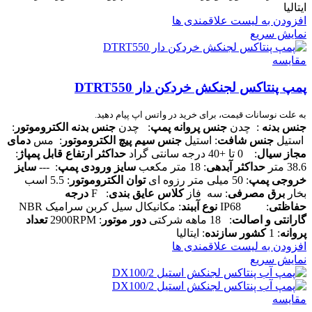
ایتالیا
افزودن به لیست علاقمندی ها
نمایش سریع
مقایسه
پمپ پنتاکس لجنکش خردکن دار DTRT550
به علت نوسانات قیمت، برای خرید در واتس اپ پیام دهید.
جنس بدنه
: چدن
جنس پروانه پمپ
: چدن
جنس بدنه الکتروموتور
:
استیل
جنس شافت
: استیل
جنس سیم پیچ الکتروموتور
: مس
دمای
مجاز سیال
: 0 تا +40 درجه سانتی گراد
حداکثر ارتفاع قابل پمپاژ
:
38.6 متر
حداکثر آبدهی
: 18 متر مکعب
سایز ورودی پمپ
: ---
سایز
خروجی پمپ
: 50 میلی متر رزوه ای
توان الکتروموتور
: 5.5 اسب
بخار
برق مصرفی
: سه فاز
کلاس عایق بندی
: F
درجه
حفاظتی
: IP68
نوع آببند
: مکانیکال سیل کربن سرامیک NBR
گارانتی و اصالت
: 18 ماهه شرکتی
دور موتور
: 2900RPM
تعداد
پروانه
: 1
کشور سازنده
: ایتالیا
افزودن به لیست علاقمندی ها
نمایش سریع
مقایسه