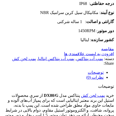
درجه حفاظتی
: IP68
نوع آببند
: مکانیکال سیل کربن سرامیک NBR
گارانتی و اصالت
: 1 ساله شرکتی
دور موتور
: 1450RPM
کشور سازنده
: ایتالیا
مقایسه
افزودن به لیست علاقمندی ها
دسته:
پمپ آب پنتاکس
,
پمپ آب پنتاکس ایتالیا
,
پمپ لجن کش
Share:
توضیحات
نظرات (0)
توضیحات
خرید
پمپ لجن کش
پنتاکس مدل
DX80/G
از سری محصولات
استیل این برند معتبر ایتالیایی است که برای پمپاژ آب‌های آلوده و
مایعات حاوی مواد معلق طراحی شده است. این پمپ با بدنه،
پروانه، شافت، و الکتروموتور استیل مقاوم، دوام بالایی در شرایط
سخت محیطی ارائه می‌دهد. توان موتور 1.5 اسب بخار و دور موتور