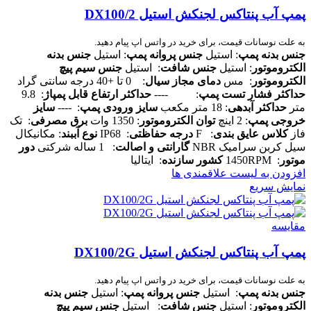
پمپ آب پنتاکس لجنکش استیل DX100/2
به علت نوسانات قیمت، برای خرید در واتس اپ پیام دهید.
جنس بدنه پمپ
: استیل
جنس پروانه پمپ
: استیل
جنس بدنه
الکتروموتور
: استیل
جنس شافت
: استیل
جنس سیم پیچ
الکتروموتور
: مس
دمای مجاز سیال
: 0 تا +40 درجه سانتی گراد
حداکثر فشار تست پمپ
: ----
حداکثر ارتفاع قابل پمپاژ
: 9.8
متر
حداکثر آبدهی
: 18 متر مکعب
سایز ورودی پمپ
: ----
سایز
خروجی پمپ
: 2 اینچ
توان الکتروموتور
: 1350 وات
برق مصرفی
: تک
فاز
کلاس عایق بندی
: F
درجه حفاظتی
: IP68
نوع آببند
: مکانیکال
سیل کربن سرامیک NBR
گارانتی و اصالت
: 1 ساله شرکتی
دور
موتور
: 1450RPM
کشور سازنده
: ایتالیا
افزودن به لیست علاقمندی ها
نمایش سریع
مقایسه
پمپ آب پنتاکس لجنکش استیل DX100/2G
به علت نوسانات قیمت، برای خرید در واتس اپ پیام دهید.
جنس بدنه پمپ
: استیل
جنس پروانه پمپ
: استیل
جنس بدنه
الکتروموتور
: استیل
جنس شافت
: استیل
جنس سیم پیچ