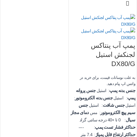
پمپ آب پنتاکس
لجنکش استیل
DX80/G
به علت نوسانات قیمت، برای خرید در
واتس اپ پیام دهید.
جنس بدنه پمپ
جنس پروانه
: استیل
پمپ
جنس بدنه الکتروموتور
: استیل
:
جنس شافت
جنس
استیل
: استیل
سیم پیچ الکتروموتور
دمای مجاز
: مس
سیال
: 0 تا +40 درجه سانتی گراد
حداکثر فشار تست پمپ
: ----
حداکثر ارتفاع قابل پمپاژ
: 7.4 متر