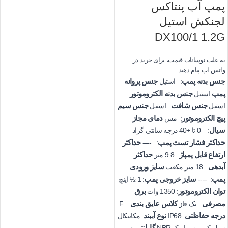
پمپ آب پنتاکس
لجنکش استیل
DX100/1 1.2G
به علت نوسانات قیمت، برای خرید در
واتس اپ پیام دهید.
جنس بدنه پمپ
جنس پروانه
: استیل
پمپ
جنس بدنه الکتروموتور
:استیل
:
جنس شافت
جنس سیم
استیل
: استیل
پیچ الکتروموتور
دمای مجاز
: مس
سیال
: 0 تا +40 درجه سانتی گراد
حداکثر فشار تست پمپ
حداکثر
: ----
ارتفاع قابل پمپاژ
حداکثر
: 9.8 متر
آبدهی
سایز ورودی
: 18 متر مکعب
پمپ
سایز خروجی پمپ
: ----
: 1 ½ اینچ
توان الکتروموتور
برق
: 1350 وات
مصرفی
کلاس عایق بندی
: تک فاز
: F
درجه حفاظتی
نوع آببند
: IP68
: مکانیکال
گارانتی و
سیل کربن سرامیک NBR