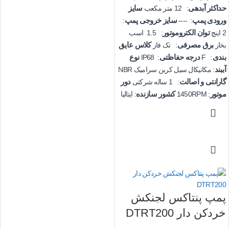
حداکثر آبدهی
سایز
: 12 متر مکعب
ورودی پمپ
سایز خروجی پمپ
:
: ----
توان الکتروموتور
2 اینچ
: 1.5 اسب
برق مصرفی
کلاس عایق
بخار
: تک فاز
بندی
درجه حفاظتی
نوع
: IP68
: F
آببند
: مکانیکال سیل کربن سرامیک NBR
گارانتی و اصالت
دور
: 1 ساله شرکتی
موتور
کشور سازنده
: 1450RPM
: ایتالیا
پمپ پنتاکس لجنکش
خردکن دار DTRT200