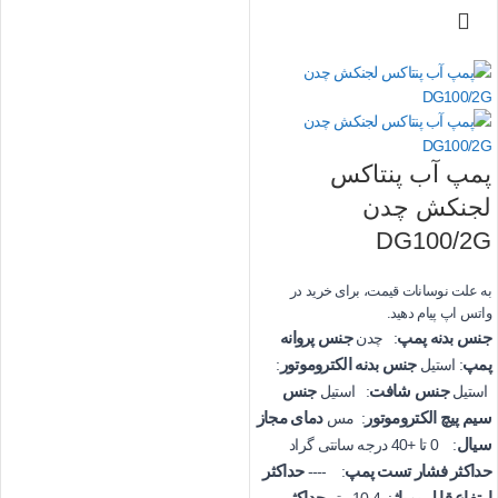
پمپ آب پنتاکس
لجنکش چدن
DG100/2G
به علت نوسانات قیمت، برای خرید در
واتس اپ پیام دهید.
جنس بدنه پمپ
جنس پروانه
: چدن
پمپ
جنس بدنه الکتروموتور
: استیل
:
جنس شافت
جنس
استیل
: استیل
سیم پیچ الکتروموتور
دمای مجاز
: مس
سیال
: 0 تا +40 درجه سانتی گراد
حداکثر فشار تست پمپ
حداکثر
: ----
ارتفاع قابل پمپاژ
حداکثر
: 10.4 متر