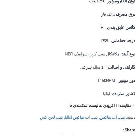
توان الکتروموتور
: 1350 وات
برق مصرفی
: تک فاز
کلاس عایق بندی
: F
درجه حفاظتی
: IP68
نوع آببند
: مکانیکال سیل کربن سرامیک NBR
گارانتی و اصالت
: 1 ساله شرکتی
دور موتور
: 1450RPM
کشور سازنده
: ایتالیا
مقایسه
افزودن به لیست علاقمندی ها
دسته:
پمپ آب پنتاکس
,
پمپ آب پنتاکس ایتالیا
,
پمپ لجن کش
Share: