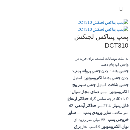
پمپ پنتاکس لجنکش
DCT310
به علت نوسانات قیمت، برای خرید در
واتس اپ پیام دهید.
جنس بدنه
جنس پروانه پمپ
: چدن
:
جنس بدنه الکتروموتور
چدن
: استیل
جنس شافت
جنس سیم پیچ
: استیل
الکتروموتور
دمای مجاز سیال
: مس
:
حداکثر ارتفاع
0 تا +40 درجه سانتی گراد
قابل پمپاژ
حداکثر آبدهی
: 27.4 متر
: 42
سایز ورودی پمپ
سایز
متر مکعب
: ---
خروجی پمپ
: 65 میلی متر رزوه ای
توان الکتروموتور
برق
: 3 اسب بخار