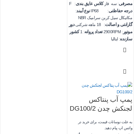
مصرفی
کلاس عایق بندی
: سه فاز
: F
درجه حفاظتی
نوع آببند
:
: IP68
مکانیکال سیل کربن سرامیک NBR
گارانتی و اصالت
دور
: 18 ماهه شرکتی
موتور
تعداد پروانه
کشور
: 1
: 2900RPM
سازنده
: ایتالیا
پمپ آب پنتاکس
لجنکش چدن DG100/2
به علت نوسانات قیمت، برای خرید در
واتس اپ پیام دهید.