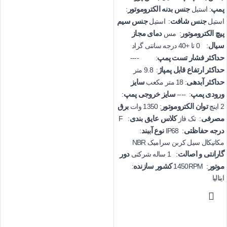
پمپ
جنس بدنه الکتروموتور
: استیل
:
جنس شافت
جنس سیم
استیل
: استیل
پیچ الکتروموتور
دمای مجاز
: مس
سیال
: 0 تا +40 درجه سانتی گراد
حداکثر فشار تست پمپ
: ----
حداکثر ارتفاع قابل پمپاژ
: 9.8 متر
حداکثر آبدهی
سایز
: 18 متر مکعب
ورودی پمپ
سایز خروجی پمپ
:
: ----
توان الکتروموتور
برق
2 اینچ
: 1350 وات
مصرفی
کلاس عایق بندی
: تک فاز
: F
درجه حفاظتی
نوع آببند
:
: IP68
مکانیکال سیل کربن سرامیک NBR
گارانتی و اصالت
دور
: 1 ساله شرکتی
موتور
کشور سازنده
:
: 1450RPM
ایتالیا