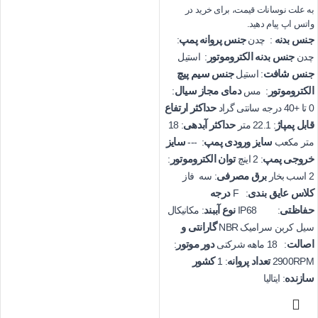
به علت نوسانات قیمت، برای خرید در
واتس اپ پیام دهید.
جنس بدنه
جنس پروانه پمپ
: چدن
:
جنس بدنه الکتروموتور
چدن
: استیل
جنس شافت
جنس سیم پیچ
: استیل
الکتروموتور
دمای مجاز سیال
: مس
:
حداکثر ارتفاع
0 تا +40 درجه سانتی گراد
قابل پمپاژ
حداکثر آبدهی
: 22.1 متر
: 18
سایز ورودی پمپ
سایز
متر مکعب
: ---
خروجی پمپ
توان الکتروموتور
: 2 اینچ
:
برق مصرفی
2 اسب بخار
: سه فاز
کلاس عایق بندی
درجه
: F
حفاظتی
نوع آببند
: IP68
: مکانیکال
گارانتی و
سیل کربن سرامیک NBR
اصالت
دور موتور
: 18 ماهه شرکتی
:
تعداد پروانه
کشور
: 1
2900RPM
سازنده
: ایتالیا