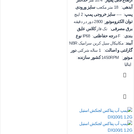
آبدهی
سایز ورودی
: 18 متر مکعب
پمپ
سایز خروجی پمپ
: ----
: 2 اینچ
توان الکتروموتور
: 2800 دور در دقیقه
برق مصرفی
کلاس عایق
: تک فاز
بندی
درجه حفاظتی
نوع
: IP68
: F
آببند
: مکانیکال سیل کربن سرامیک NBR
گارانتی و اصالت
دور
: 1 ساله شرکتی
موتور
کشور سازنده
:
: 1450RPM
ایتالیا