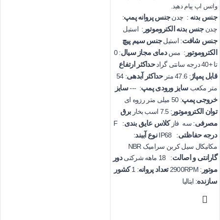
واتس اپ پیام دهید.
جنس بدنه
جنس پروانه پمپ
: چدن
:
جنس بدنه الکتروموتور
چدن
: استیل
جنس شافت
جنس سیم پیچ
: استیل
الکتروموتور
دمای مجاز سیال
: مس
: 0
حداکثر ارتفاع
تا +40 درجه سانتی گراد
قابل پمپاژ
حداکثر آبدهی
: 47.6 متر
: 54
سایز ورودی پمپ
سایز
متر مکعب
: ---
خروجی پمپ
: 50 میلی متر رزوه ای
توان الکتروموتور
برق
: 7.5 اسب بخار
مصرفی
کلاس عایق بندی
: سه فاز
: F
درجه حفاظتی
نوع آببند
:
: IP68
مکانیکال سیل کربن سرامیک NBR
گارانتی و اصالت
دور
: 18 ماهه شرکتی
موتور
تعداد پروانه
کشور
: 1
: 2900RPM
سازنده
: ایتالیا