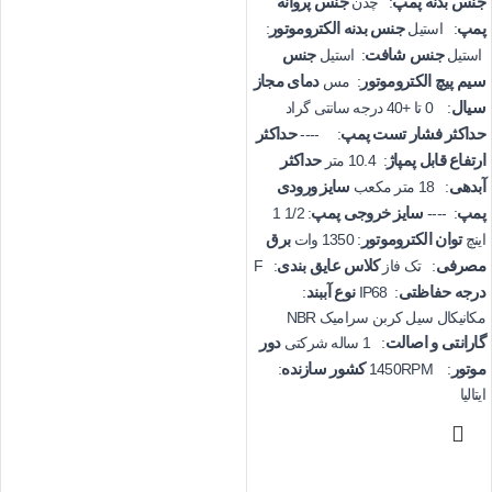
جنس بدنه پمپ
جنس پروانه
: چدن
پمپ
جنس بدنه الکتروموتور
: استیل
:
جنس شافت
جنس
استیل
: استیل
سیم پیچ الکتروموتور
دمای مجاز
: مس
سیال
: 0 تا +40 درجه سانتی گراد
حداکثر فشار تست پمپ
حداکثر
: ----
ارتفاع قابل پمپاژ
حداکثر
: 10.4 متر
آبدهی
سایز ورودی
: 18 متر مکعب
پمپ
سایز خروجی پمپ
: 1/2 1
: ----
توان الکتروموتور
برق
اینچ
: 1350 وات
مصرفی
کلاس عایق بندی
: تک فاز
: F
درجه حفاظتی
نوع آببند
:
: IP68
مکانیکال سیل کربن سرامیک NBR
گارانتی و اصالت
دور
: 1 ساله شرکتی
موتور
کشور سازنده
:
: 1450RPM
ایتالیا