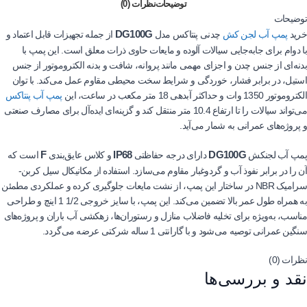
توضیحات
نظرات (0)
توضیحات
DG100G
خرید
پمپ آب لجن کش
چدنی پنتاکس مدل
از جمله تجهیزات قابل اعتماد و
با دوام برای جابه‌جایی سیالات آلوده و مایعات حاوی ذرات معلق است. این پمپ با
بدنه‌ای از جنس چدن و اجزای مهمی مانند پروانه، شافت و بدنه الکتروموتور از جنس
استیل، در برابر فشار، خوردگی و شرایط سخت محیطی مقاوم عمل می‌کند. با توان
الکتروموتور 1350 وات و حداکثر آبدهی 18 متر مکعب در ساعت، این
پمپ آب پنتاکس
می‌تواند سیالات را تا ارتفاع 10.4 متر منتقل کند و گزینه‌ای ایده‌آل برای مصارف صنعتی
و پروژه‌های عمرانی به شمار می‌آید.
F
IP68
DG100G
پمپ آب لجنکش
دارای درجه حفاظتی
و کلاس عایق‌بندی
است که
آن را در برابر نفوذ آب و گردوغبار مقاوم می‌سازد. استفاده از مکانیکال سیل کربن-
سرامیک NBR در ساختار این پمپ، از نشت مایعات جلوگیری کرده و عملکردی مطمئن
به همراه طول عمر بالا تضمین می‌کند. این پمپ، با سایز خروجی 1/2 1 اینچ و طراحی
مناسب، به‌ویژه برای تخلیه فاضلاب منازل و رستوران‌ها، زهکشی آب باران و پروژه‌های
سنگین عمرانی توصیه می‌شود و با گارانتی 1 ساله شرکتی عرضه می‌گردد.
نظرات (0)
نقد و بررسی‌ها