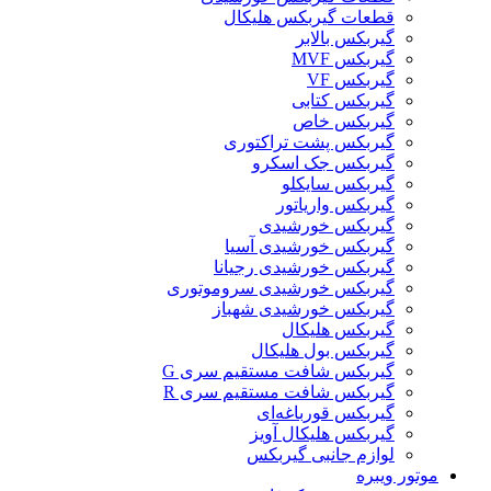
قطعات گیربکس هلیکال
گيربکس بالابر
گیربکس MVF
گیربکس VF
گیربکس کتابی
گیربکس خاص
گیربکس پشت تراکتوری
گیربکس جک اسکرو
گیربکس سایکلو
گیربکس واریاتور
گیربکس خورشیدی
گیربکس خورشیدی آسیا
گیربکس خورشیدی رجیانا
گیربکس خورشیدی سروموتوری
گیربکس خورشیدی شهباز
گیربکس هلیکال
گیربکس بول هلیکال
گیربکس شافت مستقیم سری G
گیربکس شافت مستقیم سری R
گیربکس قورباغه‌ای
گیربکس هلیکال آویز
لوازم جانبی گیربکس
موتور ویبره