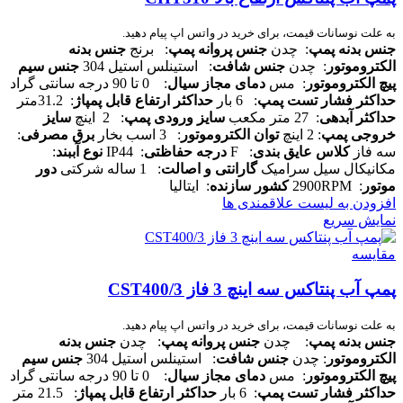
به علت نوسانات قیمت، برای خرید در واتس اپ پیام دهید.
جنس بدنه پمپ
: چدن
جنس پروانه پمپ
: برنج
جنس بدنه
الکتروموتور
: چدن
جنس شافت
: استینلس استیل 304
جنس سیم
پیچ الکتروموتور
: مس
دمای مجاز سیال
: 0 تا 90 درجه سانتی گراد
حداکثر فشار تست پمپ
: 6 بار
حداکثر ارتفاع قابل پمپاژ
: 31.2متر
حداکثر آبدهی
: 27 متر مکعب
سایز ورودی پمپ
: 2 اینچ
سایز
خروجی پمپ
: 2 اینچ
توان الکتروموتور
: 3 اسب بخار
برق مصرفی
:
سه فاز
کلاس عایق بندی
: F
درجه حفاظتی
: IP44
نوع آببند
:
مکانیکال سیل سرامیک
گارانتی و اصالت
: 1 ساله شرکتی
دور
موتور
: 2900RPM
کشور سازنده
: ایتالیا
افزودن به لیست علاقمندی ها
نمایش سریع
مقایسه
پمپ آب پنتاکس سه اینچ 3 فاز CST400/3
به علت نوسانات قیمت، برای خرید در واتس اپ پیام دهید.
جنس بدنه پمپ
: چدن
جنس پروانه پمپ
: چدن
جنس بدنه
الکتروموتور
: چدن
جنس شافت
: استینلس استیل 304
جنس سیم
پیچ الکتروموتور
: مس
دمای مجاز سیال
: 0 تا 90 درجه سانتی گراد
حداکثر فشار تست پمپ
: 6 بار
حداکثر ارتفاع قابل پمپاژ
: 21.5 متر