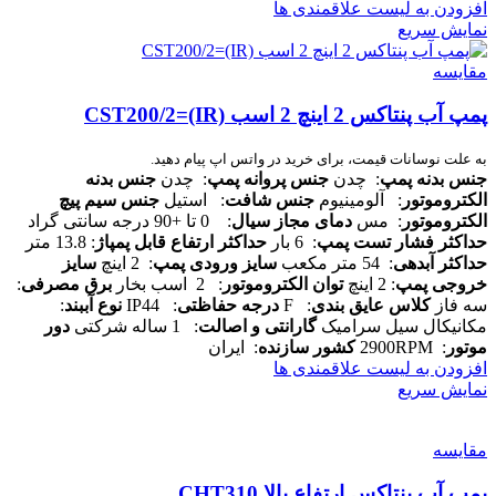
افزودن به لیست علاقمندی ها
نمایش سریع
مقایسه
پمپ آب پنتاکس 2 اینچ 2 اسب CST200/2=(IR)
به علت نوسانات قیمت، برای خرید در واتس اپ پیام دهید.
جنس بدنه پمپ
: چدن
جنس پروانه پمپ
: چدن
جنس بدنه
الکتروموتور
: آلومینیوم
جنس شافت
: استیل
جنس سیم پیچ
الکتروموتور
: مس
دمای مجاز سیال
: 0 تا +90 درجه سانتی گراد
حداکثر فشار تست پمپ
: 6 بار
حداکثر ارتفاع قابل پمپاژ
: 13.8 متر
حداکثر آبدهی
: 54 متر مکعب
سایز ورودی پمپ
: 2 اینچ
سایز
خروجی پمپ
: 2 اینچ
توان الکتروموتور
: 2 اسب بخار
برق مصرفی
:
سه فاز
کلاس عایق بندی
: F
درجه حفاظتی
: IP44
نوع آببند
:
مکانیکال سیل سرامیک
گارانتی و اصالت
: 1 ساله شرکتی
دور
موتور
: 2900RPM
کشور سازنده
: ایران
افزودن به لیست علاقمندی ها
نمایش سریع
مقایسه
پمپ آب پنتاکس ارتفاع بالا CHT310