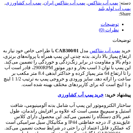
دسته:
پمپ آب پنتاکس
,
پمپ آب پنتاکس ایران
,
پمپ آب کشاورزی
,
پمپ آب لوله بلند
Share:
توضیحات
نظرات (0)
توضیحات
خرید
پمپ آب پنتاکس
مدل
CAB300/01
با طراحی خاص خود نیاز به
ارتفاع پمپاژ بالا دارند. بدنه چدنی این پمپ همراه با پروانه‌های برنزی،
دوام بالا و مقاومت در برابر زنگ‌زدگی و خوردگی را تضمین می‌کند.
این پمپ با توان 3 اسب بخار و دور موتور 2900RPM، قادر است آب
را تا ارتفاع 64 متر پمپاژ کرده و حداکثر آبدهی 8.4 متر مکعب بر
ساعت را ارائه دهد. سایز ورودی و خروجی پمپ به ترتیب 1/2 1 اینچ
و 1 اینچ است که برای کاربردهای مختلف بهینه شده است.
پیشنهاد خرید:
خرید پمپ آب کشاورزی
ساختار الکتروموتور این پمپ آب شامل بدنه آلومینیومی، شافت
استیل و سیم‌پیچ مسی است که علاوه بر افزایش راندمان، طول
عمر بالای دستگاه را تضمین می‌کند. این محصول دارای کلاس
عایق‌بندی F، درجه حفاظتی IP44 و مکانیکال سیل سرامیکی است
که عملکرد قابل اعتماد آن را حتی در شرایط سخت تضمین می‌کند.