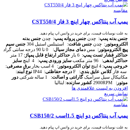
مقایسه
پمپ آب پنتاکس چهار اینچ 3 فاز CST550/4
به علت نوسانات قیمت، برای خرید در واتس اپ پیام دهید.
جنس بدنه پمپ
: چدن
جنس پروانه پمپ
: چدن
جنس بدنه
الکتروموتور
: چدن
جنس شافت
: استینلس استیل 304
جنس سیم
پیچ الکتروموتور
: مس
دمای مجاز سیال
: 0 تا 90 درجه سانتی گراد
حداکثر فشار تست پمپ
: 6 بار
حداکثر ارتفاع قابل پمپاژ
: 17 متر
حداکثر آبدهی
: 96 متر مکعب
سایز ورودی پمپ
: 4 اینچ
سایز
خروجی پمپ
: 4 اینچ
توان الکتروموتور
: 4 اسب بخار
برق مصرفی
:
سه فاز
کلاس عایق بندی
: F
درجه حفاظتی
: IP44
نوع آببند
:
مکانیکال سیل سرامیک
گارانتی و اصالت
: 1 ساله شرکتی
دور
موتور
: 2900RPM
کشور سازنده
: ایتالیا
افزودن به لیست علاقمندی ها
نمایش سریع
مقایسه
پمپ آب پنتاکس دو اینچ 1.5اسب CSB150/2
به علت نوسانات قیمت، برای خرید در واتس اپ پیام دهید.