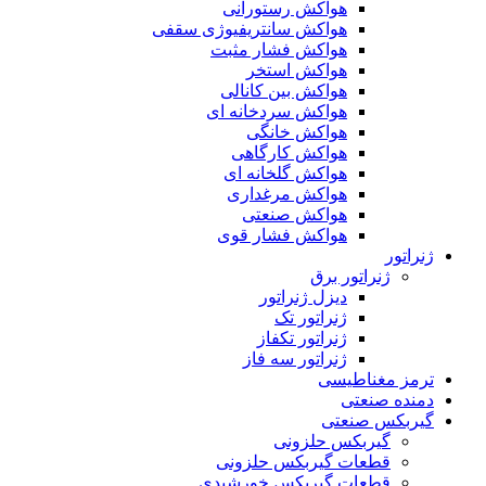
هواکش رستورانی
هواکش سانتریفیوژی سقفی
هواکش فشار مثبت
هواکش استخر
هواکش بین کانالی
هواکش سردخانه ای
هواکش خانگی
هواکش کارگاهی
هواکش گلخانه ای
هواکش مرغداری
هواکش صنعتی
هواکش فشار قوی
ژنراتور
ژنراتور برق
دیزل ژنراتور
ژنراتور تک
ژنراتور تکفاز
ژنراتور سه فاز
ترمز مغناطیسی
دمنده صنعتی
گیربکس صنعتی
گیربکس حلزونی
قطعات گيربکس حلزونی
قطعات گيربکس خورشيدی