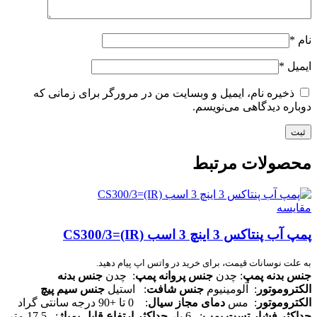
نام
*
ایمیل
*
ذخیره نام، ایمیل و وبسایت من در مرورگر برای زمانی که
دوباره دیدگاهی می‌نویسم.
محصولات مرتبط
مقایسه
پمپ آب پنتاکس 3 اینچ 3 اسب CS300/3=(IR)
به علت نوسانات قیمت، برای خرید در واتس اپ پیام دهید.
جنس بدنه پمپ
: چدن
جنس پروانه پمپ
: چدن
جنس بدنه
الکتروموتور
: آلومینیوم
جنس شافت
: استیل
جنس سیم پیچ
الکتروموتور
: مس
دمای مجاز سیال
: 0 تا +90 درجه سانتی گراد
حداکثر فشار تست پمپ
: 6 بار
حداکثر ارتفاع قابل پمپاژ
: 17.5 متر