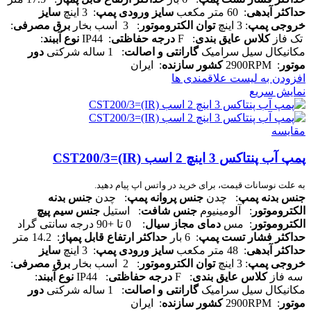
حداکثر آبدهی
: 60 متر مکعب
سایز ورودی پمپ
: 3 اینچ
سایز
خروجی پمپ
: 3 اینچ
توان الکتروموتور
: 3 اسب بخار
برق مصرفی
:
تک فاز
کلاس عایق بندی
: F
درجه حفاظتی
: IP44
نوع آببند
:
مکانیکال سیل سرامیک
گارانتی و اصالت
: 1 ساله شرکتی
دور
موتور
: 2900RPM
کشور سازنده
: ایران
افزودن به لیست علاقمندی ها
نمایش سریع
مقایسه
پمپ آب پنتاکس 3 اینچ 2 اسب CST200/3=(IR)
به علت نوسانات قیمت، برای خرید در واتس اپ پیام دهید.
جنس بدنه پمپ
: چدن
جنس پروانه پمپ
: چدن
جنس بدنه
الکتروموتور
: آلومینیوم
جنس شافت
: استیل
جنس سیم پیچ
الکتروموتور
: مس
دمای مجاز سیال
: 0 تا +90 درجه سانتی گراد
حداکثر فشار تست پمپ
: 6 بار
حداکثر ارتفاع قابل پمپاژ
: 14.2 متر
حداکثر آبدهی
: 48 متر مکعب
سایز ورودی پمپ
: 3 اینچ
سایز
خروجی پمپ
: 3 اینچ
توان الکتروموتور
: 2 اسب بخار
برق مصرفی
:
سه فاز
کلاس عایق بندی
: F
درجه حفاظتی
: IP44
نوع آببند
:
مکانیکال سیل سرامیک
گارانتی و اصالت
: 1 ساله شرکتی
دور
موتور
: 2900RPM
کشور سازنده
: ایران