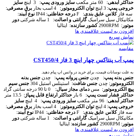
حداکثر آبدهی
: 60 متر مکعب
سایز ورودی پمپ
: 3 اینچ
سایز
خروجی پمپ
: 3 اینچ
توان الکتروموتور
: 4 اسب بخار
برق مصرفی
:
سه فاز
کلاس عایق بندی
: F
درجه حفاظتی
: IP44
نوع آببند
:
مکانیکال سیل سرامیک
گارانتی و اصالت
: 1 ساله شرکتی
دور
موتور
: 2900RPM
کشور سازنده
: ایتالیا
افزودن به لیست علاقمندی ها
نمایش سریع
مقایسه
پمپ آب پنتاکس چهار اینچ 3 فاز CST450/4
به علت نوسانات قیمت، برای خرید در واتس اپ پیام دهید.
جنس بدنه پمپ
: چدن
جنس پروانه پمپ
: چدن
جنس بدنه
الکتروموتور
: چدن
جنس شافت
: استینلس استیل 304
جنس سیم
پیچ الکتروموتور
: مس
دمای مجاز سیال
: 0 تا 90 درجه سانتی گراد
حداکثر فشار تست پمپ
: 6 بار
حداکثر ارتفاع قابل پمپاژ
: 13.5 متر
حداکثر آبدهی
: 96 متر مکعب
سایز ورودی پمپ
: 4 اینچ
سایز
خروجی پمپ
: 4 اینچ
توان الکتروموتور
: 4 اسب بخار
برق مصرفی
:
سه فاز
کلاس عایق بندی
: F
درجه حفاظتی
: IP44
نوع آببند
:
مکانیکال سیل سرامیک
گارانتی و اصالت
: 1 ساله شرکتی
دور
موتور
: 2900RPM
کشور سازنده
: ایتالیا
افزودن به لیست علاقمندی ها
نمایش سریع