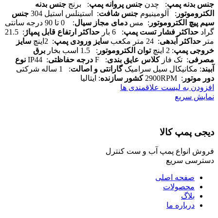
جنس بدنه پمپ
: چدن
جنس پروانه پمپ
: برنج
جنس بدنه
الکتروموتور
: آلومینیوم
جنس شافت
: استینلس استیل 304
جنس
سیم پیچ الکتروموتور
: مس
دمای مجاز سیال
: 0 تا 90 درجه سانتی
گراد
حداکثر فشار تست پمپ
: 6 بار
حداکثر ارتفاع قابل پمپاژ
: 21.5
متر
حداکثر آبدهی
: 24 متر مکعب
سایز ورودی پمپ
: 2اینچ
سایز
خروجی پمپ
: 2 اینچ
توان الکتروموتور
: 1.5 اسب بخار
برق
مصرفی
: تک فاز
کلاس عایق بندی
: F
درجه حفاظتی
: IP44
نوع
آببند
: مکانیکال سیل سرامیک
گارانتی و اصالت
: 1 ساله شرکتی
دور موتور
: 2900RPM
کشور سازنده
: ایتالیا
افزودن به لیست علاقمندی ها
نمایش سریع
دیجی پمپ کالا
فروش انواع پمپ آب و ست کنترل
دسترسی سریع
صفحه اصلی
محصولات
بلاگ
درباره ما