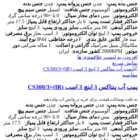
جنس بدنه پمپ
: چدن
جنس پروانه پمپ
: چدن
جنس بدنه
الکتروموتور
: آلومینیوم
جنس شافت
: استیل
جنس سیم پیچ
الکتروموتور
: مس
دمای مجاز سیال
: 0 تا +90 درجه سانتی گراد
حداکثر فشار تست پمپ
: 6 بار
حداکثر ارتفاع قابل پمپاژ
: 17.5 متر
حداکثر آبدهی
: 60 متر مکعب
سایز ورودی پمپ
: 3 اینچ
سایز
خروجی پمپ
: 3 اینچ
توان الکتروموتور
: 3 اسب بخار
برق مصرفی
:
سه فاز
کلاس عایق بندی
: F
درجه حفاظتی
: IP44
نوع آببند
:
مکانیکال سیل سرامیک
گارانتی و اصالت
: 1 ساله شرکتی
دور
موتور
: 2900RPM
کشور سازنده
: ایران
افزودن به لیست علاقمندی ها
نمایش سریع
مقایسه
پمپ آب پنتاکس 3 اینچ 3 اسب CS300/3=(IR)
به علت نوسانات قیمت، برای خرید در واتس اپ پیام دهید.
جنس بدنه پمپ
: چدن
جنس پروانه پمپ
: چدن
جنس بدنه
الکتروموتور
: آلومینیوم
جنس شافت
: استیل
جنس سیم پیچ
الکتروموتور
: مس
دمای مجاز سیال
: 0 تا +90 درجه سانتی گراد
حداکثر فشار تست پمپ
: 6 بار
حداکثر ارتفاع قابل پمپاژ
: 17.5 متر
حداکثر آبدهی
: 60 متر مکعب
سایز ورودی پمپ
: 3 اینچ
سایز
خروجی پمپ
: 3 اینچ
توان الکتروموتور
: 3 اسب بخار
برق مصرفی
: