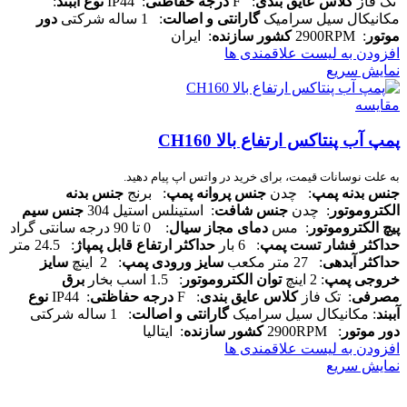
تک فاز
کلاس عایق بندی
: F
درجه حفاظتی
: IP44
نوع آببند
:
مکانیکال سیل سرامیک
گارانتی و اصالت
: 1 ساله شرکتی
دور
موتور
: 2900RPM
کشور سازنده
: ایران
افزودن به لیست علاقمندی ها
نمایش سریع
مقایسه
پمپ آب پنتاکس ارتفاع بالا CH160
به علت نوسانات قیمت، برای خرید در واتس اپ پیام دهید.
جنس بدنه پمپ
: چدن
جنس پروانه پمپ
: برنج
جنس بدنه
الکتروموتور
: چدن
جنس شافت
: استینلس استیل 304
جنس سیم
پیچ الکتروموتور
: مس
دمای مجاز سیال
: 0 تا 90 درجه سانتی گراد
حداکثر فشار تست پمپ
: 6 بار
حداکثر ارتفاع قابل پمپاژ
: 24.5 متر
حداکثر آبدهی
: 27 متر مکعب
سایز ورودی پمپ
: 2 اینچ
سایز
خروجی پمپ
: 2 اینچ
توان الکتروموتور
: 1.5 اسب بخار
برق
مصرفی
: تک فاز
کلاس عایق بندی
: F
درجه حفاظتی
: IP44
نوع
آببند
: مکانیکال سیل سرامیک
گارانتی و اصالت
: 1 ساله شرکتی
دور موتور
: 2900RPM
کشور سازنده
: ایتالیا
افزودن به لیست علاقمندی ها
نمایش سریع