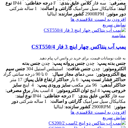
مصرفی
: سه فاز
کلاس عایق بندی
: F
درجه حفاظتی
: IP44
نوع
آببند
: مکانیکال سیل سرامیک
گارانتی و اصالت
: 1 ساله شرکتی
دور موتور
: 2900RPM
کشور سازنده
: ایتالیا
افزودن به لیست علاقمندی ها
نمایش سریع
مقایسه
پمپ آب پنتاکس چهار اینچ 3 فاز CST550/4
به علت نوسانات قیمت، برای خرید در واتس اپ پیام دهید.
جنس بدنه پمپ
: چدن
جنس پروانه پمپ
: چدن
جنس بدنه
الکتروموتور
: چدن
جنس شافت
: استینلس استیل 304
جنس سیم
پیچ الکتروموتور
: مس
دمای مجاز سیال
: 0 تا 90 درجه سانتی گراد
حداکثر فشار تست پمپ
: 6 بار
حداکثر ارتفاع قابل پمپاژ
: 17 متر
حداکثر آبدهی
: 96 متر مکعب
سایز ورودی پمپ
: 4 اینچ
سایز
خروجی پمپ
: 4 اینچ
توان الکتروموتور
: 4 اسب بخار
برق مصرفی
:
سه فاز
کلاس عایق بندی
: F
درجه حفاظتی
: IP44
نوع آببند
:
مکانیکال سیل سرامیک
گارانتی و اصالت
: 1 ساله شرکتی
دور
موتور
: 2900RPM
کشور سازنده
: ایتالیا
افزودن به لیست علاقمندی ها
نمایش سریع