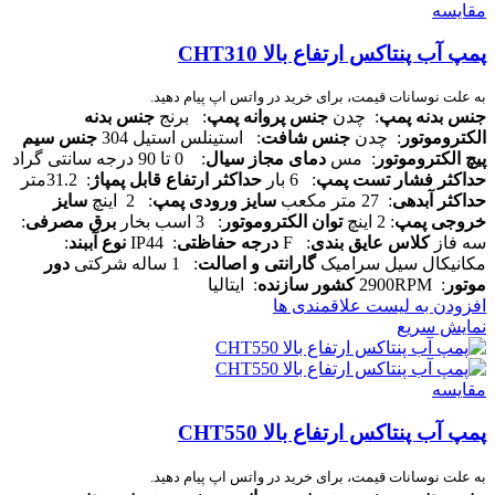
مقایسه
پمپ آب پنتاکس ارتفاع بالا CHT310
به علت نوسانات قیمت، برای خرید در واتس اپ پیام دهید.
جنس بدنه پمپ
: چدن
جنس پروانه پمپ
: برنج
جنس بدنه
الکتروموتور
: چدن
جنس شافت
: استینلس استیل 304
جنس سیم
پیچ الکتروموتور
: مس
دمای مجاز سیال
: 0 تا 90 درجه سانتی گراد
حداکثر فشار تست پمپ
: 6 بار
حداکثر ارتفاع قابل پمپاژ
: 31.2متر
حداکثر آبدهی
: 27 متر مکعب
سایز ورودی پمپ
: 2 اینچ
سایز
خروجی پمپ
: 2 اینچ
توان الکتروموتور
: 3 اسب بخار
برق مصرفی
:
سه فاز
کلاس عایق بندی
: F
درجه حفاظتی
: IP44
نوع آببند
:
مکانیکال سیل سرامیک
گارانتی و اصالت
: 1 ساله شرکتی
دور
موتور
: 2900RPM
کشور سازنده
: ایتالیا
افزودن به لیست علاقمندی ها
نمایش سریع
مقایسه
پمپ آب پنتاکس ارتفاع بالا CHT550
به علت نوسانات قیمت، برای خرید در واتس اپ پیام دهید.