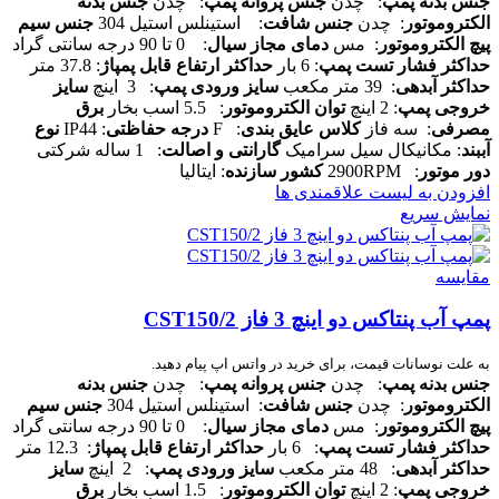
جنس بدنه پمپ
: چدن
جنس پروانه پمپ
: چدن
جنس بدنه
الکتروموتور
: چدن
جنس شافت
: استینلس استیل 304
جنس سیم
پیچ الکتروموتور
: مس
دمای مجاز سیال
: 0 تا 90 درجه سانتی گراد
حداکثر فشار تست پمپ
: 6 بار
حداکثر ارتفاع قابل پمپاژ
: 37.8 متر
حداکثر آبدهی
: 39 متر مکعب
سایز ورودی پمپ
: 3 اینچ
سایز
خروجی پمپ
: 2 اینچ
توان الکتروموتور
: 5.5 اسب بخار
برق
مصرفی
: سه فاز
کلاس عایق بندی
: F
درجه حفاظتی
: IP44
نوع
آببند
: مکانیکال سیل سرامیک
گارانتی و اصالت
: 1 ساله شرکتی
دور موتور
: 2900RPM
کشور سازنده
: ایتالیا
افزودن به لیست علاقمندی ها
نمایش سریع
مقایسه
پمپ آب پنتاکس دو اینچ 3 فاز CST150/2
به علت نوسانات قیمت، برای خرید در واتس اپ پیام دهید.
جنس بدنه پمپ
: چدن
جنس پروانه پمپ
: چدن
جنس بدنه
الکتروموتور
: چدن
جنس شافت
: استینلس استیل 304
جنس سیم
پیچ الکتروموتور
: مس
دمای مجاز سیال
: 0 تا 90 درجه سانتی گراد
حداکثر فشار تست پمپ
: 6 بار
حداکثر ارتفاع قابل پمپاژ
: 12.3 متر
حداکثر آبدهی
: 48 متر مکعب
سایز ورودی پمپ
: 2 اینچ
سایز
خروجی پمپ
: 2 اینچ
توان الکتروموتور
: 1.5 اسب بخار
برق