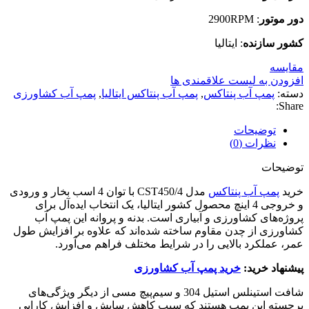
دور موتور
: 2900RPM
کشور سازنده
: ایتالیا
مقایسه
افزودن به لیست علاقمندی ها
دسته:
پمپ آب پنتاکس
,
پمپ آب پنتاکس ایتالیا
,
پمپ آب کشاورزی
Share:
توضیحات
نظرات (0)
توضیحات
خرید
پمپ آب پنتاکس
مدل CST450/4 با توان 4 اسب بخار و ورودی
و خروجی 4 اینچ محصول کشور ایتالیا، یک انتخاب ایده‌آل برای
پروژه‌های کشاورزی و آبیاری است. بدنه و پروانه این پمپ آب
کشاورزی از چدن مقاوم ساخته شده‌اند که علاوه بر افزایش طول
عمر، عملکرد بالایی را در شرایط مختلف فراهم می‌آورد.
پیشنهاد خرید:
خرید پمپ آب کشاورزی
شافت استینلس استیل 304 و سیم‌پیچ مسی از دیگر ویژگی‌های
برجسته این پمپ هستند که سبب کاهش سایش و افزایش کارایی