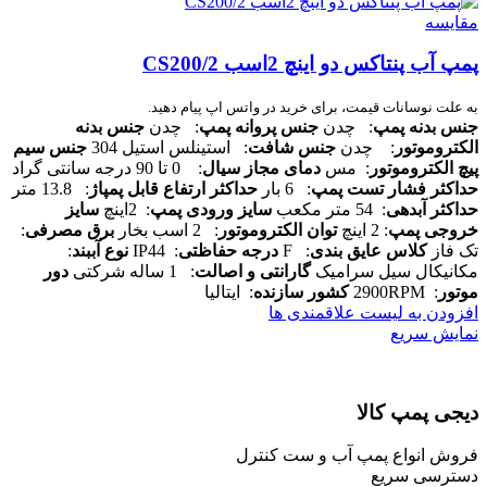
مقایسه
پمپ آب پنتاکس دو اینچ 2اسب CS200/2
به علت نوسانات قیمت، برای خرید در واتس اپ پیام دهید.
جنس بدنه پمپ
: چدن
جنس پروانه پمپ
: چدن
جنس بدنه
الکتروموتور
: چدن
جنس شافت
: استینلس استیل 304
جنس سیم
پیچ الکتروموتور
: مس
دمای مجاز سیال
: 0 تا 90 درجه سانتی گراد
حداکثر فشار تست پمپ
: 6 بار
حداکثر ارتفاع قابل پمپاژ
: 13.8 متر
حداکثر آبدهی
: 54 متر مکعب
سایز ورودی پمپ
: 2اینچ
سایز
خروجی پمپ
: 2 اینچ
توان الکتروموتور
: 2 اسب بخار
برق مصرفی
:
تک فاز
کلاس عایق بندی
: F
درجه حفاظتی
: IP44
نوع آببند
:
مکانیکال سیل سرامیک
گارانتی و اصالت
: 1 ساله شرکتی
دور
موتور
: 2900RPM
کشور سازنده
: ایتالیا
افزودن به لیست علاقمندی ها
نمایش سریع
دیجی پمپ کالا
فروش انواع پمپ آب و ست کنترل
دسترسی سریع