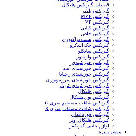
قطعات گیربکس هلیکال
گيربکس بالابر
گیربکس MVF
گیربکس VF
گیربکس کتابی
گیربکس خاص
گیربکس پشت تراکتوری
گیربکس جک اسکرو
گیربکس سایکلو
گیربکس واریاتور
گیربکس خورشیدی
گیربکس خورشیدی آسیا
گیربکس خورشیدی رجیانا
گیربکس خورشیدی سروموتوری
گیربکس خورشیدی شهباز
گیربکس هلیکال
گیربکس بول هلیکال
گیربکس شافت مستقیم سری G
گیربکس شافت مستقیم سری R
گیربکس قورباغه‌ای
گیربکس هلیکال آویز
لوازم جانبی گیربکس
موتور ویبره