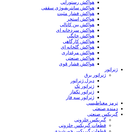
هواکش رستورانی
هواکش سانتریفیوژی سقفی
هواکش فشار مثبت
هواکش استخر
هواکش بین کانالی
هواکش سردخانه ای
هواکش خانگی
هواکش کارگاهی
هواکش گلخانه ای
هواکش مرغداری
هواکش صنعتی
هواکش فشار قوی
ژنراتور
ژنراتور برق
دیزل ژنراتور
ژنراتور تک
ژنراتور تکفاز
ژنراتور سه فاز
ترمز مغناطیسی
دمنده صنعتی
گیربکس صنعتی
گیربکس حلزونی
قطعات گيربکس حلزونی
قطعات گيربکس خورشيدی