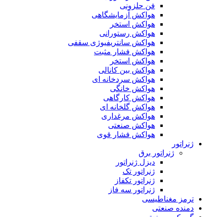
فن حلزونی
هواکش آزمایشگاهی
هواکش استخر
هواکش رستورانی
هواکش سانتریفیوژی سقفی
هواکش فشار مثبت
هواکش استخر
هواکش بین کانالی
هواکش سردخانه ای
هواکش خانگی
هواکش کارگاهی
هواکش گلخانه ای
هواکش مرغداری
هواکش صنعتی
هواکش فشار قوی
ژنراتور
ژنراتور برق
دیزل ژنراتور
ژنراتور تک
ژنراتور تکفاز
ژنراتور سه فاز
ترمز مغناطیسی
دمنده صنعتی