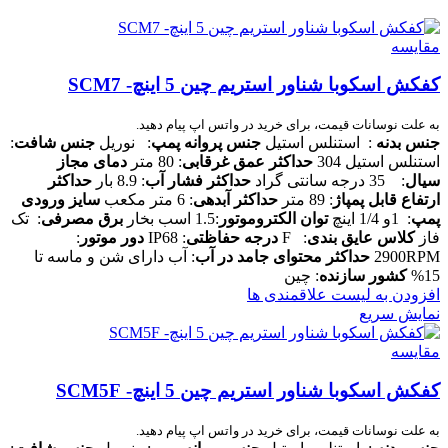
مقایسه
کفکش اسکوبا شناور استریم چین 5 اینچ- SCM7
به علت نوسانات قیمت، برای خرید در واتس اپ پیام دهید.
جنس بدنه
: استنلس استیل
جنس پروانه پمپ
: نوریل
جنس شافت
:
استنلس استیل 304
حداکثر عمق غرقابی
: 80 متر
دمای مجاز
سیال
: 35 درجه سانتی گراد
حداکثر فشار آب
: 8.9 بار
حداکثر
ارتفاع قابل پمپاژ
: 89 متر
حداکثر آبدهی
: 6 متر مکعب
سایز ورودی
پمپ
: 1و 1/4 اینچ
توان الکتروموتور
:1.5 اسب بخار
برق مصرفی
: تک
فاز
کلاس عایق بندی
: F
درجه حفاظتی
: IP68
دور موتور
:
2900RPM
حداکثر محتوای جامد در آب
: آب دارای شن و ماسه تا
15%
کشور سازنده
: چین
افزودن به لیست علاقمندی ها
نمایش سریع
مقایسه
کفکش اسکوبا شناور استریم چین 5 اینچ- SCM5F
به علت نوسانات قیمت، برای خرید در واتس اپ پیام دهید.