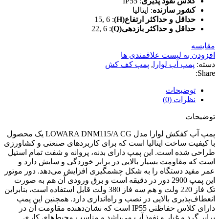
کلاس نفوذ پذیری
: IP55
کشور سازنده
: ایتالیا
حداقل و حداکثر ارتفاع(H)
: 15, 6
حداقل و حداکثر بازدهی(Q)
: 22, 6
مقایسه
افزودن به لیست علاقمندی ها
دسته:
پمپ آب لوارا
,
پمپ کف کش
Share:
توضیحات
نظرات (0)
توضیحات
پمپ آب کفکش لوارا مدل LOWARA DNM115/A CG یک محصول
با کیفیت ساخت ایتالیا است که برای کاربردهای صنعتی و کشاورزی
طراحی شده است. این پمپ دارای بدنه، پروانه و شفت تمام استیل
است که مقاومت بسیار بالایی در برابر خوردگی و سایش دارد و
عمر مفید دستگاه را به شکل چشمگیری افزایش می‌دهد. دور موتور
این پمپ 2900 دور در دقیقه است و برق ورودی آن هم به صورت
تک فاز 220 ولت و هم سه فاز 380 ولت قابل استفاده است، بنابراین
انعطاف‌پذیری بالایی در نصب و راه‌اندازی دارد. همچنین این پمپ
دارای کلاس حفاظتی IP55 است که نشان‌دهنده مقاومت آن در
برابر گرد و غبار و نفوذ آب می‌باشد و مناسب محیط‌های کاری