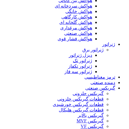
هواکش بین کانالی
هواکش سردخانه ای
هواکش خانگی
هواکش کارگاهی
هواکش گلخانه ای
هواکش مرغداری
هواکش صنعتی
هواکش فشار قوی
ژنراتور
ژنراتور برق
دیزل ژنراتور
ژنراتور تک
ژنراتور تکفاز
ژنراتور سه فاز
ترمز مغناطیسی
دمنده صنعتی
گیربکس صنعتی
گیربکس حلزونی
قطعات گيربکس حلزونی
قطعات گيربکس خورشيدی
قطعات گیربکس هلیکال
گيربکس بالابر
گیربکس MVF
گیربکس VF