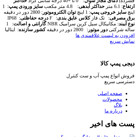
فشرده)
دمای مجاز سیال
: 0 تا +40 درجه سانتی گراد
حداکثر
ارتفاع
: 6.1 متر
حداکثر آبدهی
: 4.8 متر مکعب
سایز ورودی پمپ
: 1
اینچ
سایز خروجی پمپ
: 1 اینچ
توان الکتروموتور
: 2800 دور در دقیقه
برق مصرفی
: تک فاز
کلاس عایق بندی
: F
درجه حفاظتی
: IP68
نوع آببند
: مکانیکال سیل کربن سرامیک NBR
گارانتی و اصالت
: 1
ساله شرکتی
دور موتور
: 2800 دور در دقیقه
کشور سازنده
: ایتالیا
افزودن به لیست علاقمندی ها
نمایش سریع
دیجی پمپ کالا
فروش انواع پمپ آب و ست کنترل
دسترسی سریع
صفحه اصلی
محصولات
بلاگ
درباره ما
پست های اخیر