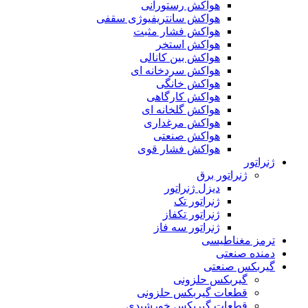
هواکش رستورانی
هواکش سانتریفیوژی سقفی
هواکش فشار مثبت
هواکش استخر
هواکش بین کانالی
هواکش سردخانه ای
هواکش خانگی
هواکش کارگاهی
هواکش گلخانه ای
هواکش مرغداری
هواکش صنعتی
هواکش فشار قوی
ژنراتور
ژنراتور برق
دیزل ژنراتور
ژنراتور تک
ژنراتور تکفاز
ژنراتور سه فاز
ترمز مغناطیسی
دمنده صنعتی
گیربکس صنعتی
گیربکس حلزونی
قطعات گيربکس حلزونی
قطعات گيربکس خورشيدی