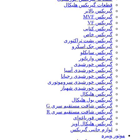
قطعات گیربکس هلیکال
گيربکس بالابر
گیربکس MVF
گیربکس VF
گیربکس کتابی
گیربکس خاص
گیربکس پشت تراکتوری
گیربکس جک اسکرو
گیربکس سایکلو
گیربکس واریاتور
گیربکس خورشیدی
گیربکس خورشیدی آسیا
گیربکس خورشیدی رجیانا
گیربکس خورشیدی سروموتوری
گیربکس خورشیدی شهباز
گیربکس هلیکال
گیربکس بول هلیکال
گیربکس شافت مستقیم سری G
گیربکس شافت مستقیم سری R
گیربکس قورباغه‌ای
گیربکس هلیکال آویز
لوازم جانبی گیربکس
موتور ویبره