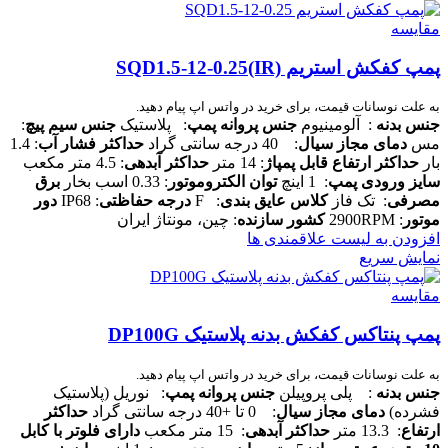
مقایسه
پمپ کفکش استریم SQD1.5-12-0.25(IR)
به علت نوسانات قیمت، برای خرید در واتس اپ پیام دهید.
جنس بدنه
: آلومینیوم
جنس پروانه پمپ
: پلاستیک
جنس سیم پیچ
:
مس
دمای مجاز سیال
: 40 درجه سانتی گراد
حداکثر فشار آب
: 1.4
بار
حداکثر ارتفاع قابل پمپاژ
: 14 متر
حداکثر آبدهی
: 4.5 متر مکعب
سایز ورودی پمپ
: 1 اینچ
توان الکتروموتور
: 0.33 اسب بخار
برق
مصرفی
: تک فاز
کلاس عایق بندی
: F
درجه حفاظتی
: IP68
دور
موتور
: 2900RPM
کشور سازنده
: چین، مونتاژ ایران
افزودن به لیست علاقمندی ها
نمایش سریع
مقایسه
پمپ پنتاکس کفکش بدنه پلاستیک DP100G
به علت نوسانات قیمت، برای خرید در واتس اپ پیام دهید.
جنس بدنه
: پلی پروپیلن
جنس پروانه پمپ
: نوریل (پلاستیک
فشرده)
دمای مجاز سیال
: 0 تا +40 درجه سانتی گراد
حداکثر
ارتفاع
: 13.3 متر
حداکثر آبدهی
: 15 متر مکعب
دارای فلوتر با کابل