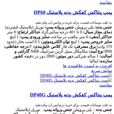
مقایسه
پمپ پنتاکس کفکش بدنه پلاستیک DP60
به علت نوسانات قیمت، برای خرید در واتس اپ پیام دهید.
جنس بدنه:
پلی پروپیلن
جنس پروانه پمپ:
نوریل (پلاستیک فشرده)
دمای مجاز سیال:
0 تا +40 درجه سانتی‌گراد
حداکثر ارتفاع:
8 متر
حداکثر آبدهی:
6 متر مکعب در ساعت
سایز ورودی پمپ:
1 اینچ
سایز خروجی پمپ:
1 اینچ
توان الکتروموتور:
0.5 اسب بخار (حدود
370 وات)
برق مصرفی:
تک فاز
کلاس عایق‌بندی:
F
درجه حفاظتی:
IP68
نوع آببند:
مکانیکال سیل کربن سرامیک NBR
گارانتی و
اصالت:
1 ساله شرکتی
دور موتور:
2800 دور در دقیقه
کشور
سازنده:
ایتالیا
افزودن به لیست علاقمندی ها
نمایش سریع
مقایسه
پمپ پنتاکس کفکش بدنه پلاستیک DP40G
به علت نوسانات قیمت، برای خرید در واتس اپ پیام دهید.
جنس بدنه
: پلی پروپیلن
جنس پروانه پمپ
: نوریل (پلاستیک