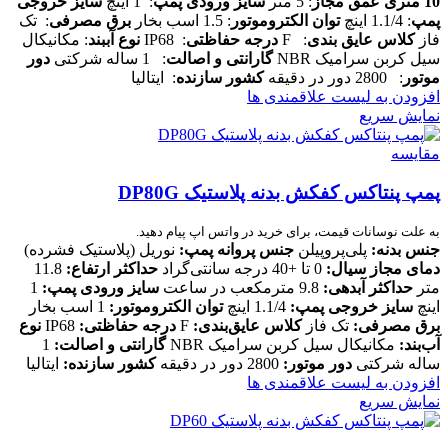
10 متری
عمق مجاز
: 5 متر
سایز ورودی پمپ
: 1 اینچ
سایز خروجی
پمپ
: 1.1/4 اینچ
توان الکتروموتور
: 1.5 اسب بخار
برق مصرفی
: تک
فاز
کلاس عایق بندی
: F
درجه حفاظتی
: IP68
نوع آببند
: مکانیکال
سیل کربن سرامیک NBR
گارانتی و اصالت
: 1 ساله شرکتی
دور
موتور
: 2800 دور در دقیقه
کشور سازنده
: ایتالیا
افزودن به لیست علاقمندی ها
نمایش سریع
مقایسه
پمپ پنتاکس کفکش بدنه پلاستیک DP80G
به علت نوسانات قیمت، برای خرید در واتس اپ پیام دهید.
جنس بدنه:
پلی‌پروپیلن
جنس پروانه پمپ:
نوریل (پلاستیک فشرده)
دمای مجاز سیال:
0 تا +40 درجه سانتی‌گراد
حداکثر ارتفاع:
11.8
متر
حداکثر آبدهی:
9.8 مترمکعب در ساعت
سایز ورودی پمپ:
1
اینچ
سایز خروجی پمپ:
1.1/4 اینچ
توان الکتروموتور:
1 اسب بخار
برق مصرفی:
تک فاز
کلاس عایق‌بندی:
F
درجه حفاظتی:
IP68
نوع
آب‌بند:
مکانیکال سیل کربن سرامیک NBR
گارانتی و اصالت:
1
ساله شرکتی
دور موتور:
2800 دور در دقیقه
کشور سازنده:
ایتالیا
افزودن به لیست علاقمندی ها
نمایش سریع