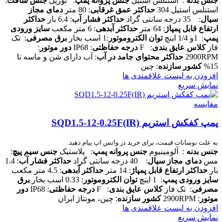
جنس بدنه
: استنلس استیل
جنس پروانه پمپ
: نوریل
جنس شافت
:
استنلس استیل 304
حداکثر عمق غرقابی
: 80 متر
دمای مجاز
سیال
: 35 درجه سانتی گراد
حداکثر فشار آب
: 6.4 بار
حداکثر
ارتفاع قابل پمپاژ
: 64 متر
حداکثر آبدهی
: 6 متر مکعب
سایز ورودی
پمپ
: 1و 1/4 اینچ
توان الکتروموتور
:1 اسب بخار
برق مصرفی
: تک
فاز
کلاس عایق بندی
: F
درجه حفاظتی
: IP68
دور موتور
:
2900RPM
حداکثر محتوای جامد در آب
: آب دارای شن و ماسه تا
15%
کشور سازنده
: چین
افزودن به لیست علاقمندی ها
نمایش سریع
مقایسه
پمپ کفکش استریم SQD1.5-12-0.25F(IR)
به علت نوسانات قیمت، برای خرید در واتس اپ پیام دهید.
جنس بدنه
: آلومینیوم
جنس پروانه پمپ
: پلاستیک
جنس سیم پیچ
:
مس
دمای مجاز سیال
: 40 درجه سانتی گراد
حداکثر فشار آب
: 1.4
بار
حداکثر ارتفاع قابل پمپاژ
: 14 متر
حداکثر آبدهی
: 4.5 متر مکعب
سایز ورودی پمپ
: 1 اینچ
توان الکتروموتور
: 0.33 اسب بخار
برق
مصرفی
: تک فاز
کلاس عایق بندی
: F
درجه حفاظتی
: IP68
دور
موتور
: 2900RPM
کشور سازنده
: چین، مونتاژ ایران
افزودن به لیست علاقمندی ها
نمایش سریع