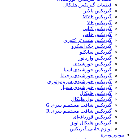
قطعات گیربکس هلیکال
گيربکس بالابر
گیربکس MVF
گیربکس VF
گیربکس کتابی
گیربکس خاص
گیربکس پشت تراکتوری
گیربکس جک اسکرو
گیربکس سایکلو
گیربکس واریاتور
گیربکس خورشیدی
گیربکس خورشیدی آسیا
گیربکس خورشیدی رجیانا
گیربکس خورشیدی سروموتوری
گیربکس خورشیدی شهباز
گیربکس هلیکال
گیربکس بول هلیکال
گیربکس شافت مستقیم سری G
گیربکس شافت مستقیم سری R
گیربکس قورباغه‌ای
گیربکس هلیکال آویز
لوازم جانبی گیربکس
موتور ویبره