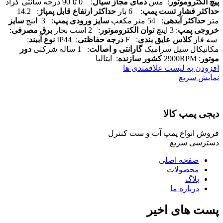
پیچ الکتروموتور
: مس
دمای مجاز سیال
: 0 تا 90 درجه سانتی گراد
حداکثر فشار تست پمپ
: 6 بار
حداکثر ارتفاع قابل پمپاژ
: 14.2
متر
حداکثر آبدهی
: 54 متر مکعب
سایز ورودی پمپ
: 3 اینچ
سایز
خروجی پمپ
: 3 اینچ
توان الکتروموتور
: 2 اسب بخار
برق مصرفی
:
سه فاز
کلاس عایق بندی
: F
درجه حفاظتی
: IP44
نوع آببند
:
مکانیکال سیل سرامیک
گارانتی و اصالت
: 1 ساله شرکتی
دور
موتور
: 2900RPM
کشور سازنده
: ایتالیا
افزودن به لیست علاقمندی ها
نمایش سریع
دیجی پمپ کالا
فروش انواع پمپ آب و ست کنترل
دسترسی سریع
صفحه اصلی
محصولات
بلاگ
درباره ما
پست های اخیر