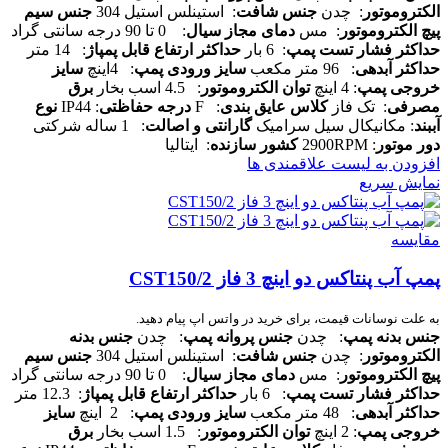
الکتروموتور
: چدن
جنس شافت
: استینلس استیل 304
جنس سیم
پیچ الکتروموتور
: مس
دمای مجاز سیال
: 0 تا 90 درجه سانتی گراد
حداکثر فشار تست پمپ
: 6 بار
حداکثر ارتفاع قابل پمپاژ
: 14 متر
حداکثر آبدهی
: 96 متر مکعب
سایز ورودی پمپ
: 4اینچ
سایز
خروجی پمپ
: 4 اینچ
توان الکتروموتور
: 4.5 اسب بخار
برق
مصرفی
: تک فاز
کلاس عایق بندی
: F
درجه حفاظتی
: IP44
نوع
آببند
: مکانیکال سیل سرامیک
گارانتی و اصالت
: 1 ساله شرکتی
دور موتور
: 2900RPM
کشور سازنده
: ایتالیا
افزودن به لیست علاقمندی ها
نمایش سریع
مقایسه
پمپ آب پنتاکس دو اینچ 3 فاز CST150/2
به علت نوسانات قیمت، برای خرید در واتس اپ پیام دهید.
جنس بدنه پمپ
: چدن
جنس پروانه پمپ
: چدن
جنس بدنه
الکتروموتور
: چدن
جنس شافت
: استینلس استیل 304
جنس سیم
پیچ الکتروموتور
: مس
دمای مجاز سیال
: 0 تا 90 درجه سانتی گراد
حداکثر فشار تست پمپ
: 6 بار
حداکثر ارتفاع قابل پمپاژ
: 12.3 متر
حداکثر آبدهی
: 48 متر مکعب
سایز ورودی پمپ
: 2 اینچ
سایز
خروجی پمپ
: 2 اینچ
توان الکتروموتور
: 1.5 اسب بخار
برق