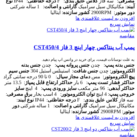
مصرفی
: سه فاز
کلاس عایق بندی
: F
درجه حفاظتی
: IP44
نوع
آببند
: مکانیکال سیل سرامیک
گارانتی و اصالت
: 1 ساله شرکتی
دور موتور
: 2900RPM
کشور سازنده
: ایتالیا
افزودن به لیست علاقمندی ها
نمایش سریع
مقایسه
پمپ آب پنتاکس چهار اینچ 3 فاز CST450/4
به علت نوسانات قیمت، برای خرید در واتس اپ پیام دهید.
جنس بدنه پمپ
: چدن
جنس پروانه پمپ
: چدن
جنس بدنه
الکتروموتور
: چدن
جنس شافت
: استینلس استیل 304
جنس سیم
پیچ الکتروموتور
: مس
دمای مجاز سیال
: 0 تا 90 درجه سانتی گراد
حداکثر فشار تست پمپ
: 6 بار
حداکثر ارتفاع قابل پمپاژ
: 13.5 متر
حداکثر آبدهی
: 96 متر مکعب
سایز ورودی پمپ
: 4 اینچ
سایز
خروجی پمپ
: 4 اینچ
توان الکتروموتور
: 4 اسب بخار
برق مصرفی
:
سه فاز
کلاس عایق بندی
: F
درجه حفاظتی
: IP44
نوع آببند
:
مکانیکال سیل سرامیک
گارانتی و اصالت
: 1 ساله شرکتی
دور
موتور
: 2900RPM
کشور سازنده
: ایتالیا
افزودن به لیست علاقمندی ها
نمایش سریع
مقایسه