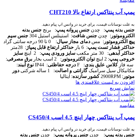
مقایسه
پمپ آب پنتاکس ارتفاع بالا CHT210
به علت نوسانات قیمت، برای خرید در واتس اپ پیام دهید.
جنس بدنه پمپ
: چدن
جنس پروانه پمپ
: برنج
جنس بدنه
الکتروموتور
: چدن
جنس شافت
: استینلس استیل 304
جنس سیم
پیچ الکتروموتور
: مس
دمای مجاز سیال
: 0 تا 90 درجه سانتی گراد
حداکثر فشار تست پمپ
: 6 بار
حداکثر ارتفاع قابل پمپاژ
: 28متر
حداکثر آبدهی
: 30 متر مکعب
سایز ورودی پمپ
: 2 اینچ
سایز
خروجی پمپ
: 2 اینچ
توان الکتروموتور
: 2 اسب بخار
برق مصرفی
:
سه فاز
کلاس عایق بندی
: F
درجه حفاظتی
: IP44
نوع آببند
:
مکانیکال سیل سرامیک
گارانتی و اصالت
: 1 ساله شرکتی
دور
موتور
: 2900RPM
کشور سازنده
: ایتالیا
افزودن به لیست علاقمندی ها
نمایش سریع
مقایسه
پمپ آب پنتاکس چهار اینچ 4.5 اسب CS450/4
به علت نوسانات قیمت، برای خرید در واتس اپ پیام دهید.
جنس بدنه پمپ
: چدن
جنس پروانه پمپ
: چدن
جنس بدنه