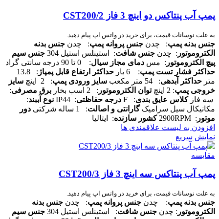
پمپ آب پنتاکس دو اینچ 3 فاز CST200/2
به علت نوسانات قیمت، برای خرید در واتس اپ پیام دهید.
جنس بدنه پمپ
: چدن
جنس پروانه پمپ
: چدن
جنس بدنه
الکتروموتور
: چدن
جنس شافت
: استینلس استیل 304
جنس سیم
پیچ الکتروموتور
: مس
دمای مجاز سیال
: 0 تا 90 درجه سانتی گراد
حداکثر فشار تست پمپ
: 6 بار
حداکثر ارتفاع قابل پمپاژ
: 13.8
متر
حداکثر آبدهی
: 54 متر مکعب
سایز ورودی پمپ
: 2 اینچ
سایز
خروجی پمپ
: 2 اینچ
توان الکتروموتور
: 2 اسب بخار
برق مصرفی
:
سه فاز
کلاس عایق بندی
: F
درجه حفاظتی
: IP44
نوع آببند
:
مکانیکال سیل سرامیک
گارانتی و اصالت
: 1 ساله شرکتی
دور
موتور
: 2900RPM
کشور سازنده
: ایتالیا
افزودن به لیست علاقمندی ها
نمایش سریع
مقایسه
پمپ آب پنتاکس سه اینچ 3 فاز CST200/3
به علت نوسانات قیمت، برای خرید در واتس اپ پیام دهید.
جنس بدنه پمپ
: چدن
جنس پروانه پمپ
: چدن
جنس بدنه
الکتروموتور
: چدن
جنس شافت
: استینلس استیل 304
جنس سیم