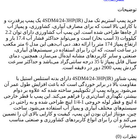
توضیحات
خرید پمپ استریم تک مدل 4SDM4/24-3HP(IR) یک پمپ پرقدرت و
با کارایی بالا است که برای مصارف آبیاری، کشاورزی، و پمپاژ آب
از چاه‌ها طراحی شده است. این پمپ آب کشاورزی دارای توان 2.2
کیلووات (3 اسب بخار) است و می‌تواند حداکثر فشار آب 17.4 بار و
ارتفاع پمپاژ 174 متر را ارائه دهد. دبی آب‌دهی این مدل 6 متر مکعب
در ساعت است، که آن را برای استفاده در سیستم‌های آبیاری،
صنعتی و سایر کاربردهای مشابه ایده‌آل می‌سازد. همچنین، دمای
سیال قابل پمپاژ تا 35 درجه سانتی‌گراد می‌باشد و حداکثر سرعت
گردش پمپ 2900 دور در دقیقه است.
پمپ شناور 4SDM4/24-3HP(IR) دارای بدنه استنلس استیل با
مقاومت بالا در برابر خوردگی است که باعث افزایش طول عمر آن
می‌شود. پروانه پمپ از تکنوپلیمر ساخته شده که علاوه بر دوام
بیشتر، نگهداری آسان‌تری را فراهم می‌کند. این پمپ با قطر خارجی
4 اینچ و قطر لوله خروجی 1-1/4 اینچ طراحی شده و به راحتی در
سیستم‌های مختلف آبیاری و پمپاژ آب استفاده می‌شود. ساخت
چین، مونتاژ ایران بودن این پمپ، کیفیت و کارایی بالای آن را تضمین
می‌کند و آن را برای انواع کاربردهای کشاورزی و صنعتی مناسب
می‌سازد.
نظرات (0)