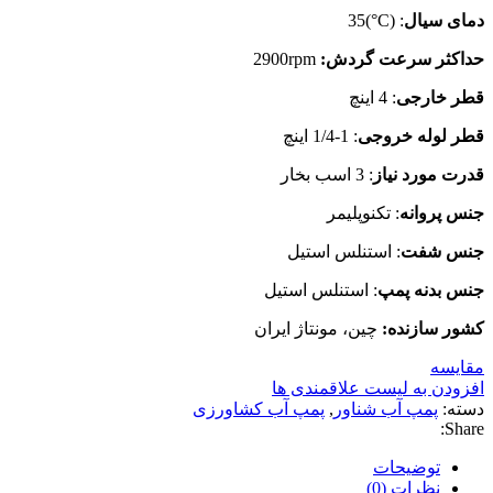
دمای سیال
: (C°)35
حداکثر سرعت گردش:
2900rpm
قطر خارجی
: 4 اینچ
قطر لوله خروجی
: 1-1/4 اینچ
قدرت مورد نیاز
: 3 اسب بخار
جنس پروانه
: تکنوپلیمر
جنس شفت
: استنلس استیل
جنس بدنه پمپ
: استنلس استیل
کشور سازنده:
چین، مونتاژ ایران
مقایسه
افزودن به لیست علاقمندی ها
دسته:
پمپ آب شناور
,
پمپ آب کشاورزی
Share:
توضیحات
نظرات (0)