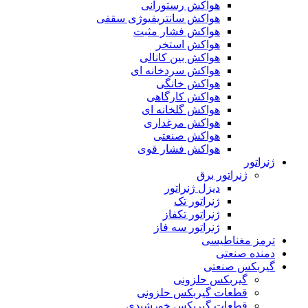
هواکش رستورانی
هواکش سانتریفیوژی سقفی
هواکش فشار مثبت
هواکش استخر
هواکش بین کانالی
هواکش سردخانه ای
هواکش خانگی
هواکش کارگاهی
هواکش گلخانه ای
هواکش مرغداری
هواکش صنعتی
هواکش فشار قوی
ژنراتور
ژنراتور برق
دیزل ژنراتور
ژنراتور تک
ژنراتور تکفاز
ژنراتور سه فاز
ترمز مغناطیسی
دمنده صنعتی
گیربکس صنعتی
گیربکس حلزونی
قطعات گيربکس حلزونی
قطعات گيربکس خورشيدی