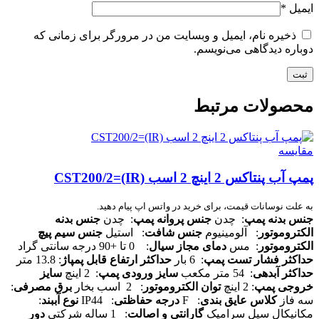
ایمیل
*
ذخیره نام، ایمیل و وبسایت من در مرورگر برای زمانی که
دوباره دیدگاهی می‌نویسم.
محصولات مرتبط
مقایسه
پمپ آب پنتاکس 2 اینچ 2 اسب CST200/2=(IR)
به علت نوسانات قیمت، برای خرید در واتس اپ پیام دهید.
جنس بدنه پمپ
: چدن
جنس پروانه پمپ
: چدن
جنس بدنه
الکتروموتور
: آلومینیوم
جنس شافت
: استیل
جنس سیم پیچ
الکتروموتور
: مس
دمای مجاز سیال
: 0 تا +90 درجه سانتی گراد
حداکثر فشار تست پمپ
: 6 بار
حداکثر ارتفاع قابل پمپاژ
: 13.8 متر
حداکثر آبدهی
: 54 متر مکعب
سایز ورودی پمپ
: 2 اینچ
سایز
خروجی پمپ
: 2 اینچ
توان الکتروموتور
: 2 اسب بخار
برق مصرفی
:
سه فاز
کلاس عایق بندی
: F
درجه حفاظتی
: IP44
نوع آببند
:
مکانیکال سیل سرامیک
گارانتی و اصالت
: 1 ساله شرکتی
دور