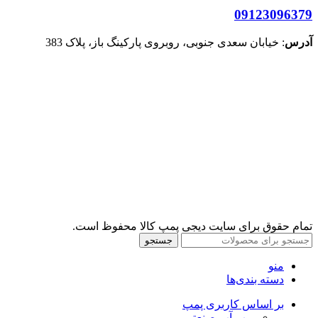
09123096379
آدرس
: خیابان سعدی جنوبی، روبروی پارکینگ باز، پلاک 383
تمام حقوق برای سایت دیجی پمپ کالا محفوظ است.
جستجو
منو
دسته بندی‌ها
بر اساس کاربری پمپ
پمپ آب صنعتی