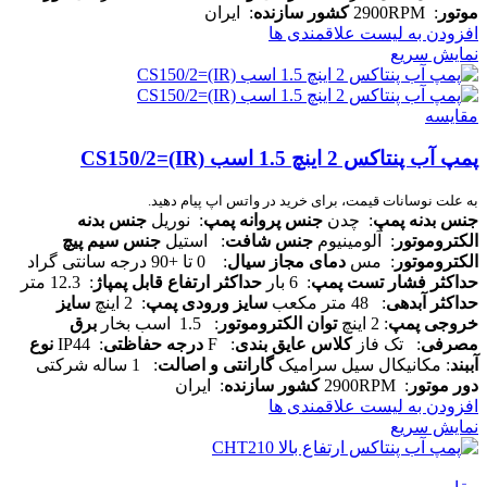
موتور
: 2900RPM
کشور سازنده
: ایران
افزودن به لیست علاقمندی ها
نمایش سریع
مقایسه
پمپ آب پنتاکس 2 اینچ 1.5 اسب CS150/2=(IR)
به علت نوسانات قیمت، برای خرید در واتس اپ پیام دهید.
جنس بدنه پمپ
: چدن
جنس پروانه پمپ
: نوریل
جنس بدنه
الکتروموتور
: آلومینیوم
جنس شافت
: استیل
جنس سیم پیچ
الکتروموتور
: مس
دمای مجاز سیال
: 0 تا +90 درجه سانتی گراد
حداکثر فشار تست پمپ
: 6 بار
حداکثر ارتفاع قابل پمپاژ
: 12.3 متر
حداکثر آبدهی
: 48 متر مکعب
سایز ورودی پمپ
: 2 اینچ
سایز
خروجی پمپ
: 2 اینچ
توان الکتروموتور
: 1.5 اسب بخار
برق
مصرفی
: تک فاز
کلاس عایق بندی
: F
درجه حفاظتی
: IP44
نوع
آببند
: مکانیکال سیل سرامیک
گارانتی و اصالت
: 1 ساله شرکتی
دور موتور
: 2900RPM
کشور سازنده
: ایران
افزودن به لیست علاقمندی ها
نمایش سریع