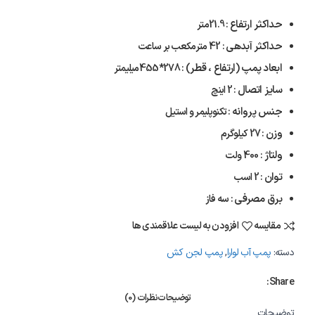
حداکثر ارتفاع
: 21.9متر
حداکثر آبدهی
: 42 مترمکعب بر ساعت
ابعاد پمپ (ارتفاع ، قطر)
: 278*455میلیمتر
سایز اتصال
: 2 اینچ
جنس پروانه
: تکنوپلیمر و استیل
وزن
: 27 کیلوگرم
ولتاژ
: 400 ولت
توان
: 2 اسب
برق مصرفی
: سه فاز
مقایسه
افزودن به لیست علاقمندی ها
دسته:
پمپ آب لوارا
,
پمپ لجن کش
Share:
توضیحات
نظرات (0)
توضیحات