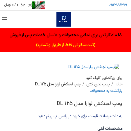
0
/
0
تومان
09123096379
18 ماه گارانتی برای تمامی محصولات و 10 سال خدمات پس از فروش
(ثبت سفارش فقط از طریق واتساپ)
برای بزرگنمایی کلیک کنید
خانه
پمپ لجن کش
پمپ لجنکش لوارا مدل DL 125
بازگشت به محصولات
پمپ لجنکش لوارا مدل DL 125
به علت نوسانات قیمت، برای خرید در واتس اپ پیام دهید.
مشخصات فنی: