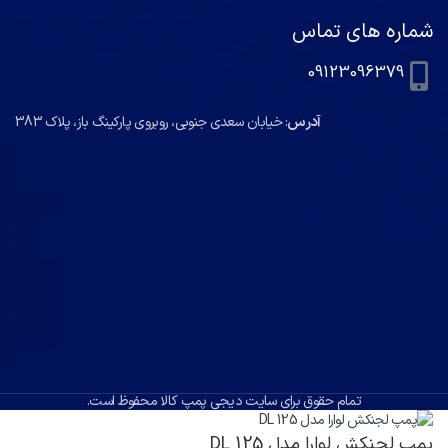
شماره های تماس
09123096379
آدرس
: خیابان سعدی جنوبی، روبروی پارکینگ باز، پلاک 383
تمام حقوق برای سایت دیجی پمپ کالا محفوظ است.
پمپ لجنکش لوارا مدل DL 125