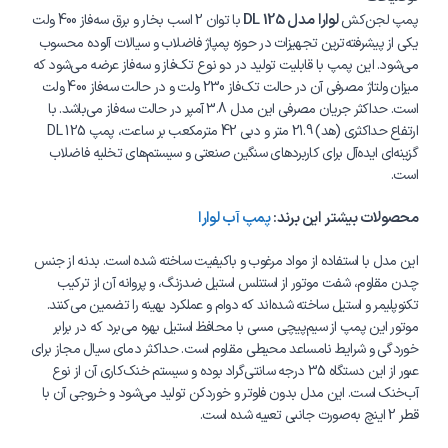
لوارا مدل DL 125
پمپ لجن‌کش
با توان 2 اسب بخار و برق سه‌فاز 400 ولت
یکی از پیشرفته‌ترین تجهیزات در حوزه پمپاژ فاضلاب و سیالات آلوده محسوب
می‌شود. این پمپ با قابلیت تولید در دو نوع تک‌فاز و سه‌فاز عرضه می‌شود که
میزان ولتاژ مصرفی آن در حالت تک‌فاز 230 ولت و در حالت سه‌فاز 400 ولت
است. حداکثر جریان مصرفی این مدل 3.8 آمپر در حالت سه‌فاز می‌باشد. با
ارتفاع حداکثری (هد) 21.9 متر و دبی 42 مترمکعب بر ساعت، پمپ DL 125
گزینه‌ای ایده‌آل برای کاربردهای سنگین صنعتی و سیستم‌های تخلیه فاضلاب
است.
محصولات بیشتر این برند:
پمپ آب لوارا
این مدل با استفاده از مواد مرغوب و باکیفیت ساخته شده است. بدنه از جنس
چدن مقاوم، شفت موتور از استنلس استیل ضدزنگ، و پروانه آن از ترکیب
تکنوپلیمر و استیل ساخته شده‌اند که دوام و عملکرد بهینه را تضمین می‌کنند.
موتور این پمپ از سیم‌پیچی مسی با محافظ استیل بهره می‌برد که در برابر
خوردگی و شرایط نامساعد محیطی مقاوم است. حداکثر دمای سیال مجاز برای
عبور از این دستگاه 35 درجه سانتی‌گراد بوده و سیستم خنک‌کاری آن از نوع
آب‌خنک است. این مدل بدون فلوتر و خوردکن تولید می‌شود و خروجی آن با
قطر 2 اینچ به‌صورت جانبی تعبیه شده است.