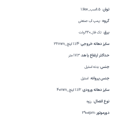
توان
: 1.5اسب_1.1kw
گروه
: پمپ آب صنعتی
برق
: تک فاز_220 ولت
سایز دهانه خروجی
: 1.1/4 اینچ_32mm
حداکثر ارتفاع یا هد
: 17.3 متر
جنس
: بدنه استیل
جنس پروانه
: استیل
سایز دهانه ورودی
: 1.1/2 اینچ_40mm
نوع اتصال
: رزوه
دورموتور
: 2900rpm