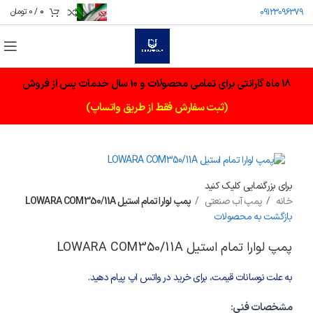
0
/
0
تومان
09123096379
18 ماه گارانتی برای تمامی محصولات و 10 سال خدمات پس از فروش
(ثبت سفارش فقط از طریق واتساپ)
برای بزرگنمایی کلیک کنید
خانه
پمپ آب صنعتی
پمپ لوارا تمام استیل LOWARA COM350/11A
بازگشت به محصولات
پمپ لوارا تمام استیل LOWARA COM350/11A
به علت نوسانات قیمت، برای خرید در واتس اپ پیام دهید.
مشخصات فنی: