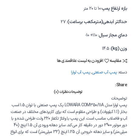
بازه ارتفاع پمپ
:10 تا 20 متر
حداکثر آبدهی(مترمکعب برساعت)
: 27
دماي مجاز سیال
: 110+ 10-
وزن (kg)
: 14.5
مقایسه
افزودن به لیست علاقمندی ها
دسته:
پمپ آب صنعتی
,
پمپ آب لوارا
Share:
توضیحات
نظرات (0)
توضیحات
پمپ لوارا مدل LOWARA COM350/11A یک پمپ صنعتی با توان 1.5 اسب
بخار (1.1 کیلووات) و طراحی مقاوم است که برای کاربردهای مختلف در صنعت
آب و فاضلاب مناسب است. این پمپ با ولتاژ تکفاز 220 ولت طراحی شده و با
دور موتور 2900 دور در دقیقه کار می‌کند. سایز دهانه ورودی آن 1.5 اینچ (40
میلی‌متر) و سایز دهانه خروجی آن 1.25 اینچ (32 میلی‌متر) است که برای انواع