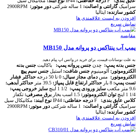
عایق بندی
:
F
درجه حفاظتی
:
IP44
نوع آببند
:
مکانیکال سیل
سرامیک
گارانتی و اصالت
:
1 ساله شرکتی
دور موتور
:
2900RPM
کشور سازنده
:
ایتالیا
افزودن به لیست علاقمندی ها
نمایش سریع
مقایسه
پمپ آب پنتاکس دو پروانه مدل MB150
به علت نوسانات قیمت، برای خرید در واتس اپ پیام دهید.
جنس بدنه پمپ
:
چدن
جنس پروانه پمپ
:
باکالیت
جنس بدنه
الکتروموتور
:
آلومینیوم
جنس شافت
:
استیل
جنس سیم پیچ
الکتروموتور
:
مس
دمای مجاز سیال
:
0 تا 50 درجه
حداکثر فشار
تست پمپ
:
8 بار
حداکثر ارتفاع قابل پمپاژ
:
39.5 متر
حداکثر آبدهی
:
9.6 متر مکعب
سایز ورودی پمپ
:
1/2 1 اینچ
سایز خروجی پمپ
:
1/4 1 اینچ
توان الکتروموتور
:
1.5 اسب بخار
برق مصرفی
:
تکفاز
کلاس عایق بندی
:
F
درجه حفاظتی
:
IP44
نوع آببند
:
مکانیکال سیل
سرامیک
گارانتی و اصالت
:
1 ساله شرکتی
دور موتور
:
2900RPM
کشور سازنده
:
ایتالیا
افزودن به لیست علاقمندی ها
نمایش سریع