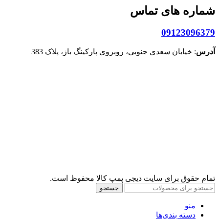
شماره های تماس
09123096379
آدرس
: خیابان سعدی جنوبی، روبروی پارکینگ باز، پلاک 383
تمام حقوق برای سایت دیجی پمپ کالا محفوظ است.
جستجو
منو
دسته بندی‌ها