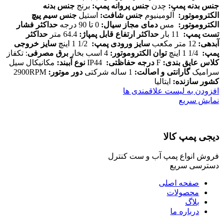
جنس بدنه پمپ
:
چدن
جنس پروانه پمپ
:
برنج
جنس بدنه
الکتروموتور
:
آلومینیوم
جنس شافت
:
استیل
جنس سیم پیچ
الکتروموتور
:
مس
دمای مجاز سیال
:
0 تا 90 درجه
حداکثر فشار
تست پمپ
:
11 بار
حداکثر ارتفاع قابل پمپاژ
:
64.4 متر
حداکثر
آبدهی
:
12 متر مکعب
سایز ورودی پمپ
:
1/2 1 اینچ
سایز خروجی
پمپ
:
1/4 1 اینچ
توان الکتروموتور
:
4 اسب بخار
برق مصرفی
: تکفاز
کلاس عایق بندی
:
F
درجه حفاظتی
:
IP44
نوع آببند
:
مکانیکال سیل
سرامیک
گارانتی و اصالت
:
1 ساله شرکتی
دور موتور
:
2900RPM
کشور سازنده
:
ایتالیا
افزودن به لیست علاقمندی ها
نمایش سریع
دیجی پمپ کالا
فروش انواع پمپ آب و ست کنترل
دسترسی سریع
صفحه اصلی
محصولات
بلاگ
درباره ما