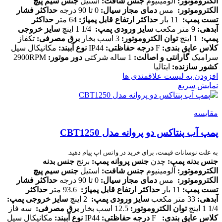
الکتروموتور
:
آلومینیوم
جنس شافت
:
استیل
جنس سیم پیچ
الکتروموتور
:
مس
دمای مجاز سیال
:
0 تا 90 درجه
حداکثر فشار
تست پمپ
:
11 بار
حداکثر ارتفاع قابل پمپاژ
:
64 متر
حداکثر
آبدهی
:
9 متر مکعب
سایز ورودی پمپ
:
1/4 1 اینچ
سایز خروجی
پمپ
:
1 اینچ
توان الکتروموتور
:
3 اسب بخار
برق مصرفی
:
تکفاز
کلاس عایق بندی
:
F
درجه حفاظتی
:
IP44
نوع آببند
:
مکانیکال سیل
سرامیک
گارانتی و اصالت
:
1 ساله شرکتی
دور موتور
:
2900RPM
کشور سازنده
:
ایتالیا
افزودن به لیست علاقمندی ها
نمایش سریع
مقایسه
پمپ آب پنتاکس دو پروانه مدل CBT1250
به علت نوسانات قیمت، برای خرید در واتس اپ پیام دهید.
جنس بدنه پمپ
:
چدن
جنس پروانه پمپ
:
برنج
جنس بدنه
الکتروموتور
:
آلومینیوم
جنس شافت
:
استیل
جنس سیم پیچ
الکتروموتور
:
مس
دمای مجاز سیال
:
0 تا 90 درجه
حداکثر فشار
تست پمپ
:
11 بار
حداکثر ارتفاع قابل پمپاژ
:
93.6 متر
حداکثر
آبدهی
:
33 متر مکعب
سایز ورودی پمپ
:
2 اینچ
سایز خروجی پمپ
:
1/4 1 اینچ
توان الکتروموتور
:
12.5 اسب بخار
برق مصرفی
:
سه فاز
کلاس عایق بندی
:
F
درجه حفاظتی
:
IP44
نوع آببند
:
مکانیکال سیل