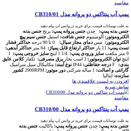
مقایسه
پمپ آب پنتاکس دو پروانه مدل CB310/01
به علت نوسانات قیمت، برای خرید در واتس اپ پیام دهید.
جنس بدنه پمپ
:
چدن
جنس پروانه پمپ
:
برنج
جنس بدنه
الکتروموتور
:
آلومینیوم
جنس شافت
:
استیل
جنس سیم پیچ
الکتروموتور
:
مس
دمای مجاز سیال
:
0 تا 90 درجه
حداکثر فشار
تست پمپ
:
11 بار
حداکثر ارتفاع قابل پمپاژ
:
64 متر
حداکثر آبدهی
:
9 متر مکعب
سایز ورودی پمپ
:
1/4 1 اینچ
سایز خروجی پمپ
:
1
اینچ
توان الکتروموتور
:
3 اسب بخار
برق مصرفی
:
تکفاز
کلاس عایق
بندی
:
F
درجه حفاظتی
:
IP44
نوع آببند
:
مکانیکال سیل سرامیک
گارانتی و اصالت
:
1 ساله شرکتی
دور موتور
:
2900RPM
کشور
سازنده
:
ایتالیا
افزودن به لیست علاقمندی ها
نمایش سریع
مقایسه
پمپ آب پنتاکس دو پروانه مدل CB310/00
به علت نوسانات قیمت، برای خرید در واتس اپ پیام دهید.
جنس بدنه پمپ
:
چدن
جنس پروانه پمپ
:
باکالیت
جنس بدنه