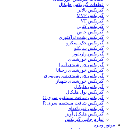
قطعات گیربکس هلیکال
گيربکس بالابر
گیربکس MVF
گیربکس VF
گیربکس کتابی
گیربکس خاص
گیربکس پشت تراکتوری
گیربکس جک اسکرو
گیربکس سایکلو
گیربکس واریاتور
گیربکس خورشیدی
گیربکس خورشیدی آسیا
گیربکس خورشیدی رجیانا
گیربکس خورشیدی سروموتوری
گیربکس خورشیدی شهباز
گیربکس هلیکال
گیربکس بول هلیکال
گیربکس شافت مستقیم سری G
گیربکس شافت مستقیم سری R
گیربکس قورباغه‌ای
گیربکس هلیکال آویز
لوازم جانبی گیربکس
موتور ویبره