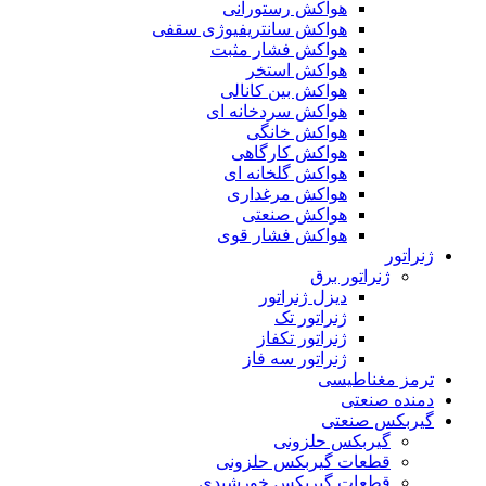
هواکش رستورانی
هواکش سانتریفیوژی سقفی
هواکش فشار مثبت
هواکش استخر
هواکش بین کانالی
هواکش سردخانه ای
هواکش خانگی
هواکش کارگاهی
هواکش گلخانه ای
هواکش مرغداری
هواکش صنعتی
هواکش فشار قوی
ژنراتور
ژنراتور برق
دیزل ژنراتور
ژنراتور تک
ژنراتور تکفاز
ژنراتور سه فاز
ترمز مغناطیسی
دمنده صنعتی
گیربکس صنعتی
گیربکس حلزونی
قطعات گيربکس حلزونی
قطعات گيربکس خورشيدی