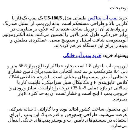
توضیحات
خرید
پمپ آب پنتاکس
طبقاتی مدل
U5-180/6
یک پمپ تک‌فاز با
کارایی بالا و طراحی مستحکم است. بدنه این پمپ از استیل ضدزنگ
و پروانه‌های آن از نوریل ساخته شده‌اند که علاوه بر مقاومت در
برابر خوردگی، طول عمر بالایی را تضمین می‌کنند. بدنه الکتروموتور
آلومینیومی، شافت استیل و سیم‌پیچ مسی، عملکردی مطمئن و
بهینه را برای این دستگاه فراهم کرده‌اند.
پیشنهاد خرید:
خرید پمپ آب خانگی
این پمپ آب با توان 1.8 اسب بخار، حداکثر ارتفاع پمپاژ 56.8 متر و
دبی 8.4 مترمکعب بر ساعت، انتخابی مناسب برای تأمین فشار و
جابجایی آب در سیستم‌های مختلف است. با درجه حفاظتی IP44،
کلاس عایق‌بندی F و مکانیکال سیل سرامیکی، قابلیت کار با
سیالاتی در بازه دمایی 5- تا 35+ درجه را داراست. سایز ورودی و
خروجی پمپ 1 اینچ است و فشار تست آن به حداکثر 8.5 بار
می‌رسد.
این محصول ساخت کشور ایتالیا بوده و با گارانتی 1 ساله شرکتی
عرضه می‌شود. طراحی جمع‌وجور و قدرت بالا، این پمپ را برای
استفاده در سیستم‌های تأمین آب و بوستر پمپ‌های خانگی ایده‌آل
می‌سازد.