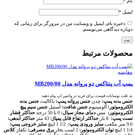
نام
*
ایمیل
*
ذخیره نام، ایمیل و وبسایت من در مرورگر برای زمانی که
دوباره دیدگاهی می‌نویسم.
محصولات مرتبط
مقایسه
پمپ آب پنتاکس دو پروانه مدل MB200/00
به علت نوسانات قیمت، برای خرید در واتس اپ پیام دهید.
جنس بدنه پمپ
:
چدن
جنس پروانه پمپ
:
باکالیت
جنس بدنه
الکتروموتور
:
آلومینیوم
جنس شافت
:
استیل
جنس سیم پیچ
الکتروموتور
:
مس
دمای مجاز سیال
:
0 تا 50 درجه
حداکثر فشار
تست پمپ
:
8 بار
حداکثر ارتفاع قابل پمپاژ
:
43 متر
حداکثر آبدهی
:
9.6 متر مکعب
سایز ورودی پمپ
:
1/2 1 اینچ
سایز خروجی پمپ
:
1/4 1 اینچ
توان الکتروموتور
:
2 اسب بخار
برق مصرفی
:
تکفاز
کلاس