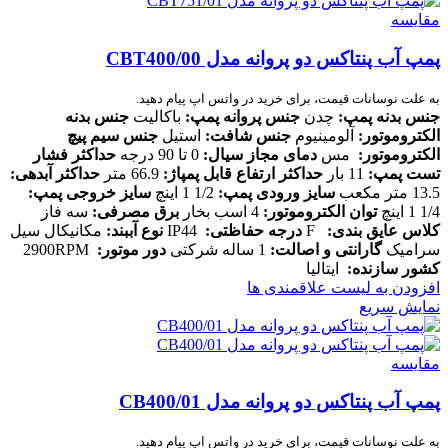
مقایسه
پمپ آب پنتاکس دو پروانه مدل CBT400/00
به علت نوسانات قیمت، برای خرید در واتس اپ پیام دهید.
جنس بدنه پمپ:
چدن
جنس پروانه پمپ:
باکالیت
جنس بدنه
الکتروموتور:
آلومینیوم
جنس شافت:
استیل
جنس سیم پیچ
الکتروموتور:
مس
دمای مجاز سیال:
0 تا 90 درجه
حداکثر فشار
تست پمپ:
11 بار
حداکثر ارتفاع قابل پمپاژ:
66.9 متر
حداکثر آبدهی:
13.5 متر مکعب
سایز ورودی پمپ:
1/2 1 اینچ
سایز خروجی پمپ:
1/4 1 اینچ
توان الکتروموتور:
4 اسب بخار
برق مصرفی:
سه فاز
کلاس عایق بندی:
F
درجه حفاظتی:
IP44
نوع آببند:
مکانیکال سیل
سرامیک
گارانتی و اصالت:
1 ساله شرکتی
دور موتور:
2900RPM
کشور سازنده:
ایتالیا
افزودن به لیست علاقمندی ها
نمایش سریع
مقایسه
پمپ آب پنتاکس دو پروانه مدل CB400/01
به علت نوسانات قیمت، برای خرید در واتس اپ پیام دهید.