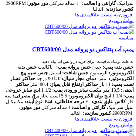
سرامیک
گارانتی و اصالت
:
1 ساله شرکتی
دور موتور
:
2900RPM
کشور سازنده
:
ایتالیا
افزودن به لیست علاقمندی ها
نمایش سریع
مقایسه
پمپ آب پنتاکس دو پروانه مدل CBT600/00
به علت نوسانات قیمت، برای خرید در واتس اپ پیام دهید.
جنس بدنه پمپ:
چدن
جنس پروانه پمپ:
باکالیت
جنس بدنه
الکتروموتور:
آلومینیوم
جنس شافت:
استیل
جنس سیم پیچ
الکتروموتور:
مس
دمای مجاز سیال:
0 تا 90 درجه
حداکثر فشار
تست پمپ:
11 بار
حداکثر ارتفاع قابل پمپاژ:
80.4 متر
حداکثر
آبدهی:
13.5 متر مکعب
سایز ورودی پمپ:
1/2 1 اینچ
سایز خروجی
پمپ:
1/4 1 اینچ
توان الکتروموتور:
5.5 اسب بخار
برق مصرفی:
سه
فاز
کلاس عایق بندی:
F
درجه حفاظتی:
IP44
نوع آببند:
مکانیکال
سیل سرامیک
گارانتی و اصالت:
1 ساله شرکتی
دور موتور:
2900RPM
کشور سازنده:
ایتالیا
افزودن به لیست علاقمندی ها
نمایش سریع