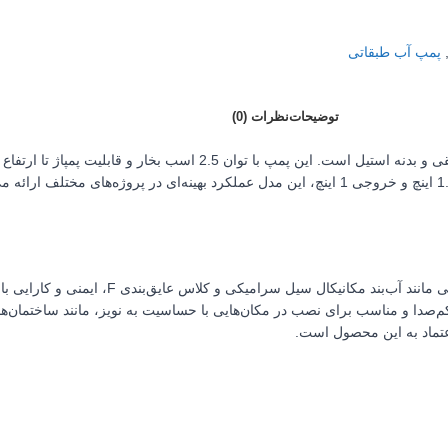
پمپ آب طبقاتی
توضیحات
نظرات (0)
آبیاری را به طور مؤثر دارد. با حداکثر آبدهی 9.6 متر مکعب و سایز ورودی 1.1/4 اینچ و خروجی 1 اینچ، این مدل
این پمپ آب سه فاز با دور موتور 2900 RPM، علاوه بر ق
 کم‌صدا و مناسب برای نصب در مکان‌هایی با حساسیت به نویز، مانند ساختمان‌ه
عتماد به این محصول است.