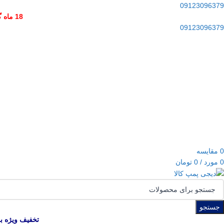
09123096379
18 ماه گارانتی برای تمامی محصولات و و 10 سال خدمات پس از فروش
09123096379
0
مقایسه
0
مورد
/
0
تومان
جستجو
تخفیف ویژه ب