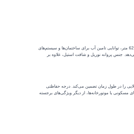
یک پمپ قدرتمند با طراحی افقی و بدنه استیل است. این پمپ با توان 2.5 اسب بخار و قابلیت پمپاژ تا ارتفاع 62 متر، توانایی تامین آب برای ساختمان‌ها و سیستم‌های
 عملکرد بهینه‌ای در پروژه‌های مختلف ارائه می‌دهد. جنس پروانه نوریل و شافت استیل، علاوه بر
درت بالا، با ویژگی‌هایی مانند آب‌بند مکانیکال سیل سرامیکی و کلاس عایق‌بندی F، ایمنی و کارایی بالایی را در طول زمان تضمین می‌کند. درجه حفاظتی
ای مسکونی یا موتورخانه‌ها، از دیگر ویژگی‌های برجسته