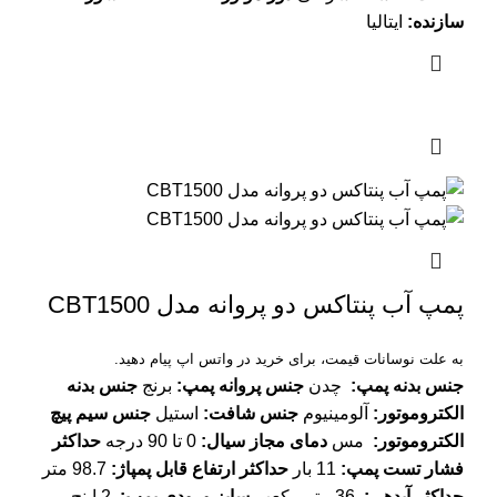
سازنده
:
ایتالیا
پمپ آب پنتاکس دو پروانه مدل CBT1500
به علت نوسانات قیمت، برای خرید در واتس اپ پیام دهید.
جنس بدنه پمپ
:
چدن
جنس پروانه پمپ
:
برنج
جنس بدنه
الکتروموتور
:
آلومینیوم
جنس شافت
:
استیل
جنس سیم پیچ
الکتروموتور
:
مس
دمای مجاز سیال
:
0 تا 90 درجه
حداکثر
فشار تست پمپ
:
11 بار
حداکثر ارتفاع قابل پمپاژ
:
98.7 متر
حداکثر آبدهی
:
36 متر مکعب
سایز ورودی پمپ
:
2 اینچ