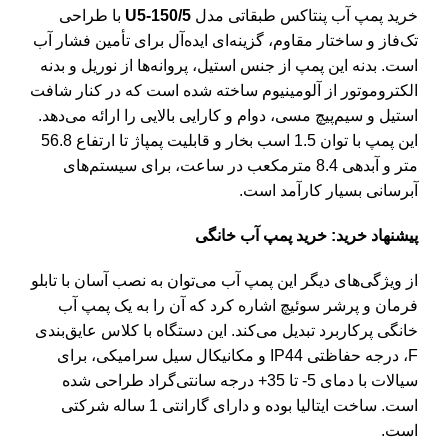
خرید
پمپ آب پنتاکس
طبقاتی مدل
U5-150/5
با طراحی
تک‌فاز و ساختار مقاوم، گزینه‌ای ایده‌آل برای تأمین فشار آب
است. بدنه این پمپ از جنس استیل، پروانه‌ها از نوریل و بدنه
الکتروموتور از آلومینیوم ساخته شده است که در کنار شافت
استیل و سیم‌پیچ مسی، دوام و کارایی بالایی را ارائه می‌دهد.
این پمپ با توان 1.5 اسب بخار و قابلیت پمپاژ تا ارتفاع 56.8
متر و آبدهی 8.4 مترمکعب در ساعت، برای سیستم‌های
آبرسانی بسیار کارآمد است.
پیشنهاد خرید:
خرید پمپ آب خانگی
از ویژگی‌های دیگر این پمپ آب می‌توان به نصب آسان با تابلو
فرمان و پرشر سوئیچ اشاره کرد که آن را به یک پمپ آب
خانگی پرکاربرد تبدیل می‌کند. این دستگاه با کلاس عایق‌بندی
F، درجه حفاظتی IP44 و مکانیکال سیل سرامیکی، برای
سیالات با دمای 5- تا 35+ درجه سانتی‌گراد طراحی شده
است. ساخت ایتالیا بوده و دارای گارانتی 1 ساله شرکتی
است.