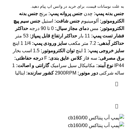
به علت نوسانات قیمت، برای خرید در واتس اپ پیام دهید.
جنس بدنه پمپ:
چدن
جنس پروانه پمپ:
برنج
جنس بدنه
الکتروموتور:
آلومینیوم
جنس شافت:
استیل
جنس سیم پیچ
الکتروموتور:
مس
دمای مجاز سیال:
0 تا 90 درجه
حداکثر
فشار تست پمپ:
11 بار
حداکثر ارتفاع قابل پمپاژ:
53 متر
حداکثر آبدهی:
7.2 متر مکعب
سایز ورودی پمپ:
1/4 1 اینچ
سایز خروجی پمپ:
1 اینچ
توان الکتروموتور:
1.5 اسب بخار
برق مصرفی:
سه فاز
کلاس عایق بندی:
F
درجه حفاظتی:
IP44
نوع آببند:
مکانیکال سیل سرامیک
گارانتی و اصالت:
1
ساله شرکتی
دور موتور:
2900RPM
کشور سازنده:
ایتالیا