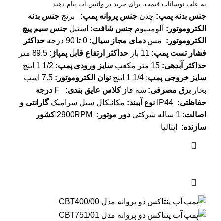
به علت نوسانات قیمت، برای خرید در واتس اپ پیام دهید.
جنس بدنه پمپ:
چدن
جنس پروانه پمپ:
برنج
جنس بدنه
الکتروموتور:
آلومینیوم
جنس شافت:
استیل
جنس سیم پیچ
الکتروموتور:
مس
دمای مجاز سیال:
0 تا 90 درجه
حداکثر
فشار تست پمپ:
11 بار
حداکثر ارتفاع قابل پمپاژ:
89.5 متر
حداکثر آبدهی:
15 متر مکعب
سایز ورودی پمپ:
1/2 1 اینچ
سایز خروجی پمپ:
1/4 1 اینچ
توان الکتروموتور:
7.5 اسب
بخار
برق مصرفی:
سه فاز
کلاس عایق بندی:
F
درجه
حفاظتی:
IP44
نوع آببند:
مکانیکال سیل سرامیک
گارانتی و
اصالت:
1 ساله شرکتی
دور موتور:
2900RPM
کشور
سازنده:
ایتالیا