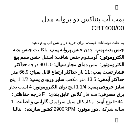
پمپ آب پنتاکس دو پروانه مدل
CBT400/00
به علت نوسانات قیمت، برای خرید در واتس اپ پیام دهید.
جنس بدنه پمپ:
چدن
جنس پروانه پمپ:
باکالیت
جنس بدنه
الکتروموتور:
آلومینیوم
جنس شافت:
استیل
جنس سیم پیچ
الکتروموتور:
مس
دمای مجاز سیال:
0 تا 90 درجه
حداکثر
فشار تست پمپ:
11 بار
حداکثر ارتفاع قابل پمپاژ:
66.9 متر
حداکثر آبدهی:
13.5 متر مکعب
سایز ورودی پمپ:
1/2 1 اینچ
سایز خروجی پمپ:
1/4 1 اینچ
توان الکتروموتور:
4 اسب بخار
برق مصرفی:
سه فاز
کلاس عایق بندی:
F
درجه حفاظتی:
IP44
نوع آببند:
مکانیکال سیل سرامیک
گارانتی و اصالت:
1
ساله شرکتی
دور موتور:
2900RPM
کشور سازنده:
ایتالیا