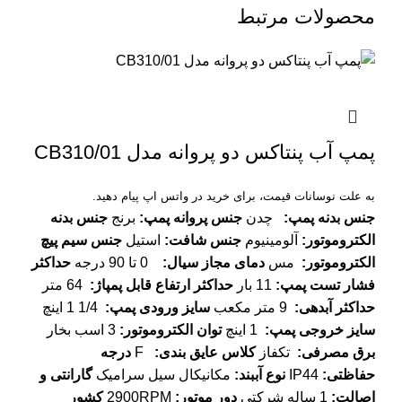
محصولات مرتبط
پمپ آب پنتاکس دو پروانه مدل CB310/01
به علت نوسانات قیمت، برای خرید در واتس اپ پیام دهید.
جنس بدنه پمپ
:
چدن
جنس پروانه پمپ
:
برنج
جنس بدنه
الکتروموتور
:
آلومینیوم
جنس شافت
:
استیل
جنس سیم پیچ
الکتروموتور
:
مس
دمای مجاز سیال
:
0 تا 90 درجه
حداکثر
فشار تست پمپ
:
11 بار
حداکثر ارتفاع قابل پمپاژ
:
64 متر
حداکثر آبدهی
:
9 متر مکعب
سایز ورودی پمپ
:
1/4 1 اینچ
سایز خروجی پمپ
:
1 اینچ
توان الکتروموتور
:
3 اسب بخار
برق مصرفی
:
تکفاز
کلاس عایق بندی
:
F
درجه
حفاظتی
:
IP44
نوع آببند
:
مکانیکال سیل سرامیک
گارانتی و
اصالت
:
1 ساله شرکتی
دور موتور
:
2900RPM
کشور