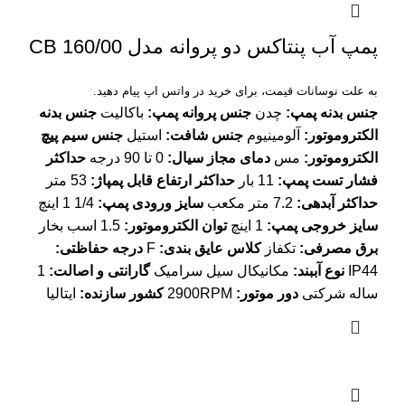
پمپ آب پنتاکس دو پروانه مدل CB 160/00
به علت نوسانات قیمت، برای خرید در واتس اپ پیام دهید.
جنس بدنه پمپ:
چدن
جنس پروانه پمپ:
باکالیت
جنس بدنه
الکتروموتور:
آلومینیوم
جنس شافت:
استیل
جنس سیم پیچ
الکتروموتور:
مس
دمای مجاز سیال:
0 تا 90 درجه
حداکثر
فشار تست پمپ:
11 بار
حداکثر ارتفاع قابل پمپاژ:
53 متر
حداکثر آبدهی:
7.2 متر مکعب
سایز ورودی پمپ:
1/4 1 اینچ
سایز خروجی پمپ:
1 اینچ
توان الکتروموتور:
1.5 اسب بخار
برق مصرفی:
تکفاز
کلاس عایق بندی:
F
درجه حفاظتی:
IP44
نوع آببند:
مکانیکال سیل سرامیک
گارانتی و اصالت:
1
ساله شرکتی
دور موتور:
2900RPM
کشور سازنده:
ایتالیا