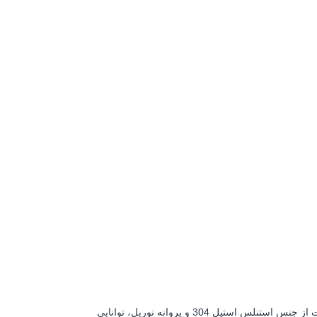
با طراحی بادوام و بدنه استنلس استیل، مناسب برای پمپاژ آب در عمق‌های زیاد و شرایط سخت است. این پمپ با شافت از جنس استنلس استیل 304 و پروانه نوریل، توانایی