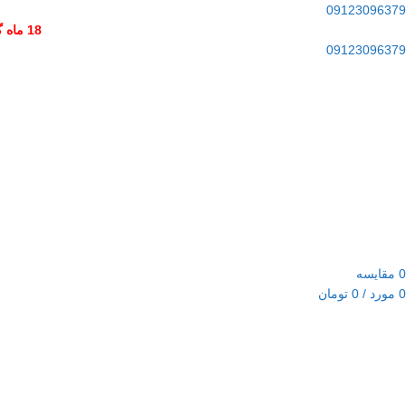
09123096379
18 ماه گارانتی برای تمامی محصولات و و 10 سال خدمات پس از فروش
09123096379
0
مقایسه
0
مورد
/
0
تومان