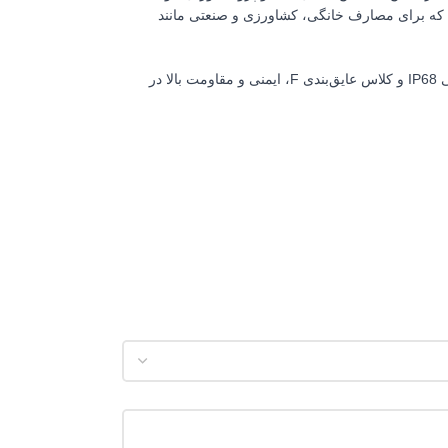
1% را دارد. حداکثر ارتفاع قابل پمپاژ این دستگاه 66 متر، دبی خروجی 6 متر مکعب در ساعت و فشار کاری آن 6.6 بار است که برای مصارف خانگی، کشاورزی و صنعتی مانند
این کفکش با توان الکتروموتور 1.5 اسب بخار، برق مصرفی تک‌فاز و دور موتور 2900RPM، عملکردی قدرتمند و پایدار ارائه می‌دهد. طراحی با درجه حفاظتی IP68 و کلاس عایق‌بندی F، ایمنی و مقاومت بالا در