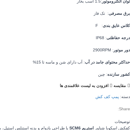
توان الکتروموتور
:1.5 اسب بخار
برق مصرفی
: تک فاز
کلاس عایق بندی
: F
درجه حفاظتی
: IP68
دور موتور
: 2900RPM
حداکثر محتوای جامد در آب
: آب دارای شن و ماسه تا 15%
کشور سازنده
: چین
مقایسه
افزودن به لیست علاقمندی ها
دسته:
پمپ کف کش
Share:
توضیحات
کفکش اسکوبا شناور
استریم SCM6