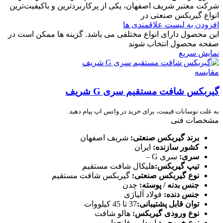
شرکت معتبر شریف اصفهان، یکی از پرکاربردترین و باکیفیت‌ترین
انواع گیربکس صنعتی در
افزودن به لیست علاقمندی ها
این محصول دارای انواع مختلفی می باشد. گزینه ها ممکن است در
صفحه محصول انتخاب شوند
نمایش سریع
مقایسه
گیربکس شافت مستقیم سری G شریف
به علت نوسانات قیمت، برای خرید در واتس اپ پیام دهید.
مشخصات فنی
برند گیربکس صنعتی:
شریف اصفهان
کشور سازنده:
ایران
سری:
سری G –
تیپ گیربکس:
هلیکال شافت مستقیم
نوع گیربکس صنعتی:
گیربکس شافت مستقیم
جنس بدنه / پوسته:
چدن
جنس دنده:
فولاد آلیاژی
توان قابل پشتیبانی:
37 تا 45 کیلووات
نوع ورودی گیربکس:
هالو شافت
نوع خروجی:
پایه‌دار و فلنج‌دار