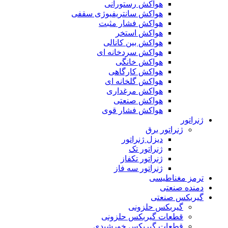
هواکش رستورانی
هواکش سانتریفیوژی سقفی
هواکش فشار مثبت
هواکش استخر
هواکش بین کانالی
هواکش سردخانه ای
هواکش خانگی
هواکش کارگاهی
هواکش گلخانه ای
هواکش مرغداری
هواکش صنعتی
هواکش فشار قوی
ژنراتور
ژنراتور برق
دیزل ژنراتور
ژنراتور تک
ژنراتور تکفاز
ژنراتور سه فاز
ترمز مغناطیسی
دمنده صنعتی
گیربکس صنعتی
گیربکس حلزونی
قطعات گيربکس حلزونی
قطعات گيربکس خورشيدی