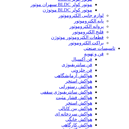
موتور کولر BLDC سپهران موتور
موتور کولر BLDC موتوژن
لوازم جانبی الکتروموتور
پایه الکتروموتور
پروانه الکتروموتور
فلنج الکتروموتور
قطعات الکتروموتور موتوژن
براکت الکتروموتور
تاسیسات صنعتی
فن و تهویه
فن آکسیال
فن سانتریفیوژی
فن حلزونی
هواکش آزمایشگاهی
هواکش استخر
هواکش رستورانی
هواکش سانتریفیوژی سقفی
هواکش فشار مثبت
هواکش استخر
هواکش بین کانالی
هواکش سردخانه ای
هواکش خانگی
هواکش کارگاهی