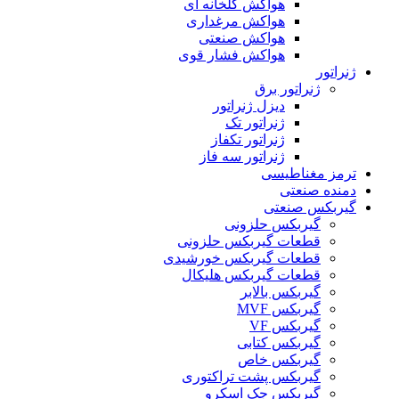
هواکش گلخانه ای
هواکش مرغداری
هواکش صنعتی
هواکش فشار قوی
ژنراتور
ژنراتور برق
دیزل ژنراتور
ژنراتور تک
ژنراتور تکفاز
ژنراتور سه فاز
ترمز مغناطیسی
دمنده صنعتی
گیربکس صنعتی
گیربکس حلزونی
قطعات گيربکس حلزونی
قطعات گيربکس خورشيدی
قطعات گیربکس هلیکال
گيربکس بالابر
گیربکس MVF
گیربکس VF
گیربکس کتابی
گیربکس خاص
گیربکس پشت تراکتوری
گیربکس جک اسکرو