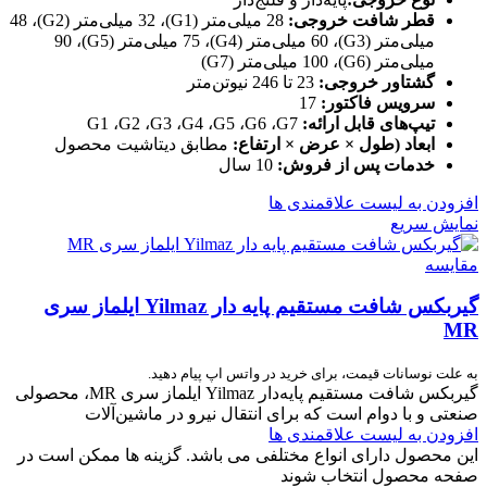
قطر شافت خروجی:
28 میلی‌متر (G1)، 32 میلی‌متر (G2)، 48
میلی‌متر (G3)، 60 میلی‌متر (G4)، 75 میلی‌متر (G5)، 90
میلی‌متر (G6)، 100 میلی‌متر (G7)
گشتاور خروجی:
23 تا 246 نیوتن‌متر
سرویس فاکتور:
17
تیپ‌های قابل ارائه:
G1 ،G2 ،G3 ،G4 ،G5 ،G6 ،G7
ابعاد (طول × عرض × ارتفاع:
مطابق دیتاشیت محصول
خدمات پس از فروش:
10 سال
افزودن به لیست علاقمندی ها
نمایش سریع
مقایسه
گیربکس شافت مستقیم پایه دار Yilmaz ایلماز سری
MR
به علت نوسانات قیمت، برای خرید در واتس اپ پیام دهید.
گیربکس شافت مستقیم پایه‌دار Yilmaz ایلماز سری MR، محصولی
صنعتی و با دوام است که برای انتقال نیرو در ماشین‌آلات
افزودن به لیست علاقمندی ها
این محصول دارای انواع مختلفی می باشد. گزینه ها ممکن است در
صفحه محصول انتخاب شوند