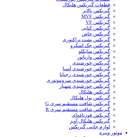
قطعات گیربکس هلیکال
گيربکس بالابر
گیربکس MVF
گیربکس VF
گیربکس کتابی
گیربکس خاص
گیربکس پشت تراکتوری
گیربکس جک اسکرو
گیربکس سایکلو
گیربکس واریاتور
گیربکس خورشیدی
گیربکس خورشیدی آسیا
گیربکس خورشیدی رجیانا
گیربکس خورشیدی سروموتوری
گیربکس خورشیدی شهباز
گیربکس هلیکال
گیربکس بول هلیکال
گیربکس شافت مستقیم سری G
گیربکس شافت مستقیم سری R
گیربکس قورباغه‌ای
گیربکس هلیکال آویز
لوازم جانبی گیربکس
موتور ویبره