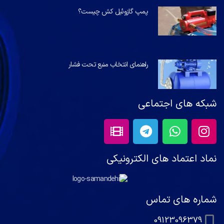
پمپ گازوئیل کش چیست؟
راهنمای انتخاب منبع تحت فشار
شبکه های اجتماعی
نماد اعتماد های الکترونیکی
شماره های تماس
09123096379