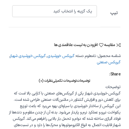
تیپ
مقایسه
افزودن به لیست علاقمندی ها
شناسه محصول:
نامعلوم
دسته:
گیربکس خورشیدی
,
گیربکس خورشیدی شهباز
,
گیربکس صنعتی
Share:
توضیحات
توضیحات تکمیلی
نظرات (0)
توضیحات
گیربکس خورشیدی شهباز یکی از گیربکس‌های صنعتی با کارایی بالا است که
برای کاهش دور و افزایش گشتاور در ماشین‌آلات صنعتی طراحی شده است.
این گیربکس از ساختار خورشیدی یا سیاره‌ای بهره می‌برد که باعث توزیع
یکنواخت نیرو و عملکرد نرم و پایدار می‌شود. بدنه آن از چدن مقاوم و دنده‌ها از
فولاد آلیاژی ساخته شده که دوام و تحمل بار بالایی را فراهم می‌کند. گیربکس
شهباز قابلیت اتصال به انواع الکتروموتورها و محرک‌ها را دارد و در نسبت‌های