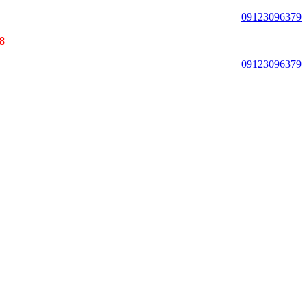
09123096379
18 ماه گارانتی برای تمامی م
09123096379