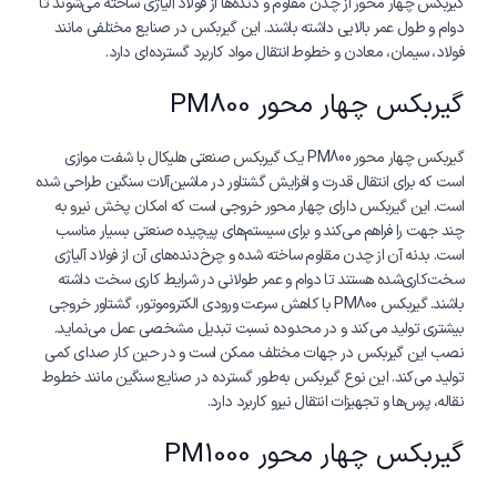
گیربکس چهار محور از چدن مقاوم و دنده‌ها از فولاد آلیاژی ساخته می‌شوند تا
دوام و طول عمر بالایی داشته باشند. این گیربکس در صنایع مختلفی مانند
فولاد، سیمان، معادن و خطوط انتقال مواد کاربرد گسترده‌ای دارد.
گیربکس چهار محور PM800
گیربکس چهار محور PM800 یک گیربکس صنعتی هلیکال با شفت موازی
است که برای انتقال قدرت و افزایش گشتاور در ماشین‌آلات سنگین طراحی شده
است. این گیربکس دارای چهار محور خروجی است که امکان پخش نیرو به
چند جهت را فراهم می‌کند و برای سیستم‌های پیچیده صنعتی بسیار مناسب
است. بدنه آن از چدن مقاوم ساخته شده و چرخ‌دنده‌های آن از فولاد آلیاژی
سخت‌کاری‌شده هستند تا دوام و عمر طولانی در شرایط کاری سخت داشته
باشند. گیربکس PM800 با کاهش سرعت ورودی الکتروموتور، گشتاور خروجی
بیشتری تولید می‌کند و در محدوده نسبت تبدیل مشخصی عمل می‌نماید.
نصب این گیربکس در جهات مختلف ممکن است و در حین کار صدای کمی
تولید می‌کند. این نوع گیربکس به‌طور گسترده در صنایع سنگین مانند خطوط
نقاله، پرس‌ها و تجهیزات انتقال نیرو کاربرد دارد.
گیربکس چهار محور PM1000