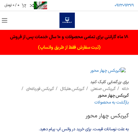
0
/
0
تومان
09123096379
18 ماه گارانتی برای تمامی محصولات و 10 سال خدمات پس از فروش
(ثبت سفارش فقط از طریق واتساپ)
برای بزرگنمایی کلیک کنید
خانه
گیربکس صنعتی
گیربکس هلیکال
گیربکس قورباغه‌ای
گیربکس چهار محور
بازگشت به محصولات
گیربکس چهار محور
به علت نوسانات قیمت، برای خرید در واتس اپ پیام دهید.