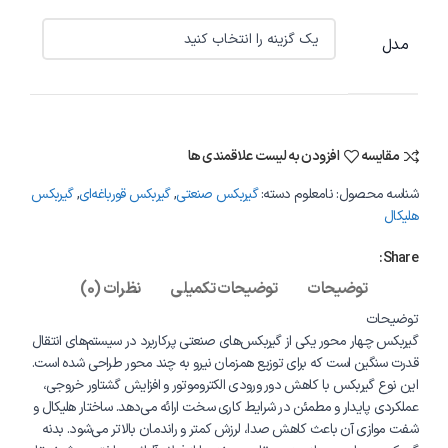
مدل
مقایسه
افزودن به لیست علاقمندی ها
شناسه محصول:
نامعلوم
دسته:
گیربکس صنعتی
,
گیربکس قورباغه‌ای
,
گیربکس
هلیکال
Share:
توضیحات
توضیحات تکمیلی
نظرات (0)
توضیحات
گیربکس چهار محور یکی از گیربکس‌های صنعتی پرکاربرد در سیستم‌های انتقال
قدرت سنگین است که برای توزیع همزمان نیرو به چند محور طراحی شده است.
این نوع گیربکس با کاهش دور ورودی الکتروموتور و افزایش گشتاور خروجی،
عملکردی پایدار و مطمئن در شرایط کاری سخت ارائه می‌دهد. ساختار هلیکال و
شفت موازی آن باعث کاهش صدا، لرزش کمتر و راندمان بالاتر می‌شود. بدنه