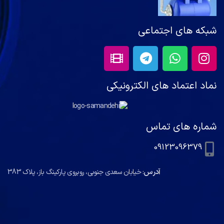
شبکه های اجتماعی
نماد اعتماد های الکترونیکی
شماره های تماس
09123096379
آدرس
: خیابان سعدی جنوبی، روبروی پارکینگ باز، پلاک 383