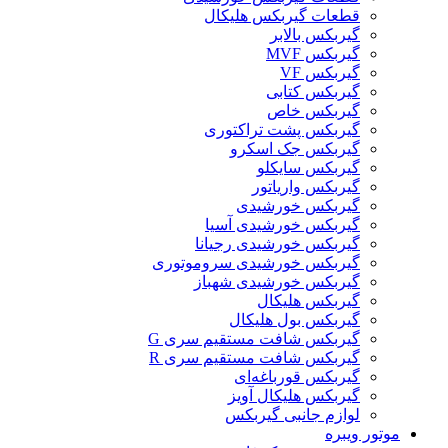
قطعات گیربکس هلیکال
گيربکس بالابر
گیربکس MVF
گیربکس VF
گیربکس کتابی
گیربکس خاص
گیربکس پشت تراکتوری
گیربکس جک اسکرو
گیربکس سایکلو
گیربکس واریاتور
گیربکس خورشیدی
گیربکس خورشیدی آسیا
گیربکس خورشیدی رجیانا
گیربکس خورشیدی سروموتوری
گیربکس خورشیدی شهباز
گیربکس هلیکال
گیربکس بول هلیکال
گیربکس شافت مستقیم سری G
گیربکس شافت مستقیم سری R
گیربکس قورباغه‌ای
گیربکس هلیکال آویز
لوازم جانبی گیربکس
موتور ویبره