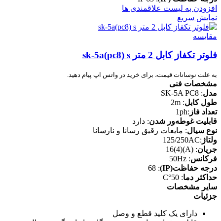
افزودن به لیست علاقمندی ها
نمایش سریع
مقایسه
فلوتر تکفاز کابل 2 متر sk-5a(pc8) s
به علت نوسانات قیمت، برای خرید در واتس اپ پیام دهید.
مشخصات فنی
مدل
: SK-5A PC8
طول کابل
: 2m
تعداد فاز
:1ph
قابلیت غوطه‌ور شدن
: دارد
نوع سیال
:
مایعات رقیق رسانا و نارسانا
ولتاژ
:125/250AC
جریان
: (A)(4)16
فرکانس
: 50Hz
درجه حفاظت(IP)
: 68
حداکثر دما
: 50°C
سایر مشخصات
جزئیات
دارای یک کلید قطع و وصل