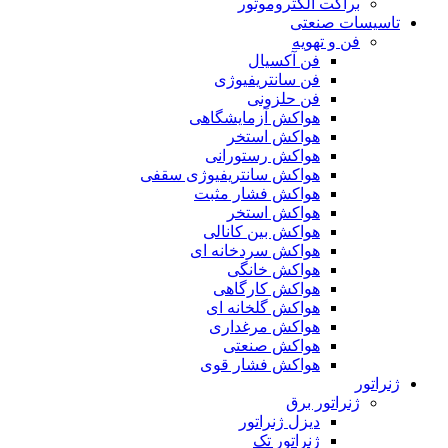
براکت الکتروموتور
تاسیسات صنعتی
فن و تهویه
فن آکسیال
فن سانتریفیوژی
فن حلزونی
هواکش آزمایشگاهی
هواکش استخر
هواکش رستورانی
هواکش سانتریفیوژی سقفی
هواکش فشار مثبت
هواکش استخر
هواکش بین کانالی
هواکش سردخانه ای
هواکش خانگی
هواکش کارگاهی
هواکش گلخانه ای
هواکش مرغداری
هواکش صنعتی
هواکش فشار قوی
ژنراتور
ژنراتور برق
دیزل ژنراتور
ژنراتور تک