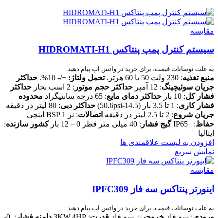
مقایسه
سیستم کنترل پمپ پنتاکس HIDROMATI-H1
به علت نوسانات قیمت، برای خرید در واتس اپ پیام دهید.
منبع تغذیه
: 230 ولت 50 یا 60 هرتز.
تحمل ولتاژ:
+/- 10%.
حداکثر
جریان سوئیچینگ
: 12 آمپر
حداکثر حجم موتور
: 2 اسب بخار
حداکثر
فشار کل
: 10 بار
حداکثر دمای مایع
: 65 درجه سانتیگراد
محدوده
فشار کاری
: 1 تا 3.5 بار (14.5-50.6psi)
حداکثر دبی
: 80 لیتر در دقیقه
جریان شروع
: 2 تا 2.5 لیتر در دقیقه
اتصالات
: نر BSP 1 اینچی
حفاظ
: IP65
گیج فشار
: 40 میلی متر قطر 0 – 12 بار
کشور سازنده
:
ایتالیا
افزودن به لیست علاقمندی ها
نمایش سریع
مقایسه
اینورتر پنتاکس سه فاز IPFC309
به علت نوسانات قیمت، برای خرید در واتس اپ پیام دهید.
ورودی
: سه فاز
خروجی
: سه فاز
قدرت
: 3KW.4HP
دامنه فشار
: 0-