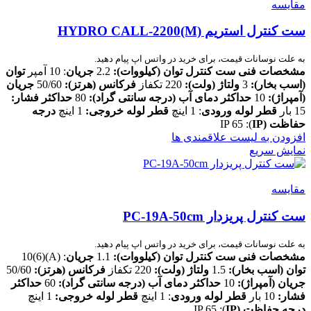
مقایسه
ست کنترل استریم HYDRO CALL-2200(M)
به علت نوسانات قیمت، برای خرید در واتس اپ پیام دهید.
مشخصات فنی ست کنترل
توان (کیلووات):
2.2
جریان
: 10 آمپر
توان
(اسب بخار):
3
ولتاژ (ولت):
220 تکفاز
فرکانس (هرتز):
50/60
جریان
(آمپراژ):
10
حداکثر دمای آب (درجه سانتی گراد):
80
حداکثر فشار:
15 بار
قطر لوله ورودی
: 1 اینچ
قطر لوله خروجی:
1 اینچ
درجه
حفاظت
(IP
): IP 65
افزودن به لیست علاقمندی ها
نمایش سریع
مقایسه
ست کنترل پریزدار PC-19A-50cm
به علت نوسانات قیمت، برای خرید در واتس اپ پیام دهید.
مشخصات فنی ست کنترل
توان (کیلووات):
1.1
جریان
: (A)(6)10
توان (اسب بخار):
1.5
ولتاژ (ولت):
220 تکفاز
فرکانس (هرتز):
50/60
جریان (آمپراژ):
10
حداکثر دمای آب (درجه سانتی گراد):
60
حداکثر
فشار:
10 بار
قطر لوله ورودی
: 1 اینچ
قطر لوله خروجی:
1 اینچ
درجه حفاظت
(IP
): IP 65