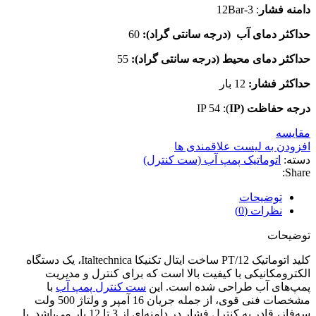
دامنه فشار
: 3-12Bar
حداکثر دمای آب (درجه سانتی گراد):
60
حداکثر دمای محیط (درجه سانتی گراد):
55
حداکثر فشار:
12 بار
درجه حفاظت
(IP
): IP 54
مقایسه
افزودن به لیست علاقمندی ها
دسته:
اتوماتیک پمپ آب (ست کنترل)
Share:
توضیحات
نظرات (0)
توضیحات
کلید اتوماتیک PT/12 ساخت ایتال تکنیکا Italtechnica، یک دستگاه
الکترومکانیکی با کیفیت بالا است که برای کنترل و مدیریت
پمپ‌های آب طراحی شده است. این
ست کنترل پمپ آب
با
مشخصات فنی قوی، از جمله جریان 16 آمپر و ولتاژ 500 ولت
سه‌فاز، قادر به کنترل فشار در دامنه‌ای از 3 تا 12 بار می‌باشد. با