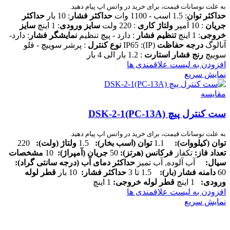
به علت نوسانات قیمت، برای خرید در واتس اپ پیام دهید.
حداکثر توا
ن
: 1.5 اسب - 1100 وات
حداکثر فشار
: 10 بار
حداکثر
جریان
: 10 آمپر
ولتاژ کاری
: 220 ولت
سایز ورودی
: 1 اینچ
سایز
خروجی
: 1 اینچ
تنظیم فشار
: دارد - پیچ تنظیم
نمایشگر فشار
: دارد-
آنالوگ
درجه حفاظت
(IP): IP65
نوع کنترل
: پرشر سوییچ - فلو
سوییچ
رنج فشار استارت
: 1.2 بار الی 4 بار
افزودن به لیست علاقمندی ها
نمایش سریع
مقایسه
ست کنترل پیچ DSK-2-1(PC-13A)
به علت نوسانات قیمت، برای خرید در واتس اپ پیام دهید.
توان (کیلووات)
:
1.1
توان (اسب بخار)
:
1.5
ولتاژ (ولت)
:
220
تعداد فاز
:
تکفاز
فرکانس (هرتز)
:
50
جریان (آمپراژ)
:
10
مشخصات
سیال
:
آب آلوده, آب تمیز
حداکثر دمای آب (درجه سانتی گراد)
:
60
دامنه فشار (بار)
:
1.5 تا 3
حداکثر فشار
:
10 بار
قطر لوله
ورودی
:
1 اینچ
قطر لوله خروجی:
1 اینچ
افزودن به لیست علاقمندی ها
نمایش سریع