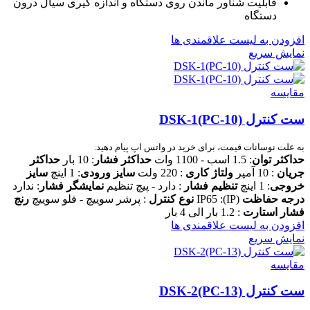
قابلیت شناور ماندن روی دستگاه و اندازه گیری سیال درون
دستگاه
افزودن به لیست علاقمندی ها
نمایش سریع
مقایسه
ست کنترل DSK-1(PC-10)
به علت نوسانات قیمت، برای خرید در واتس اپ پیام دهید.
حداکثر توا
ن
: 1.5 اسب - 1100 وات
حداکثر فشار
: 10 بار
حداکثر
جریان
: 10 آمپر
ولتاژ کاری
: 220 ولت
سایز ورودی
: 1 اینچ
سایز
خروجی
: 1 اینچ
تنظیم فشار
: دارد - پیچ تنظیم
نمایشگر فشار
: ندارد
درجه حفاظت
(IP): IP65
نوع کنترل
: پرشر سوییچ - فلو سوییچ
رنج
فشار استارت
: 1.2 بار الی 4 بار
افزودن به لیست علاقمندی ها
نمایش سریع
مقایسه
ست کنترل DSK-2(PC-13)