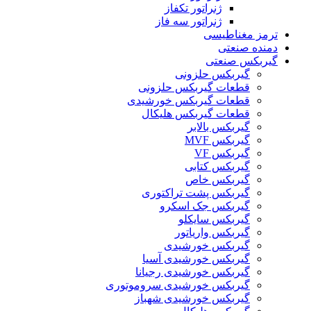
ژنراتور تکفاز
ژنراتور سه فاز
ترمز مغناطیسی
دمنده صنعتی
گیربکس صنعتی
گیربکس حلزونی
قطعات گيربکس حلزونی
قطعات گيربکس خورشيدی
قطعات گیربکس هلیکال
گيربکس بالابر
گیربکس MVF
گیربکس VF
گیربکس کتابی
گیربکس خاص
گیربکس پشت تراکتوری
گیربکس جک اسکرو
گیربکس سایکلو
گیربکس واریاتور
گیربکس خورشیدی
گیربکس خورشیدی آسیا
گیربکس خورشیدی رجیانا
گیربکس خورشیدی سروموتوری
گیربکس خورشیدی شهباز