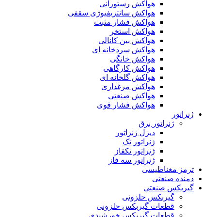
هواکش رستورانی
هواکش سانتریفیوژی سقفی
هواکش فشار مثبت
هواکش استخر
هواکش بین کانالی
هواکش سردخانه ای
هواکش خانگی
هواکش کارگاهی
هواکش گلخانه ای
هواکش مرغداری
هواکش صنعتی
هواکش فشار قوی
ژنراتور
ژنراتور برق
دیزل ژنراتور
ژنراتور تک
ژنراتور تکفاز
ژنراتور سه فاز
ترمز مغناطیسی
دمنده صنعتی
گیربکس صنعتی
گیربکس حلزونی
قطعات گيربکس حلزونی
قطعات گيربکس خورشيدی